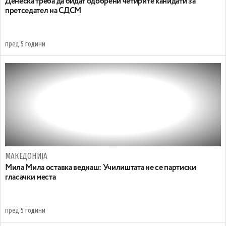
Денеска треба да бидат одобрени четирите канидати за
претседател на СДСМ
пред 5 години
МАКЕДОНИЈА
Мила Мила оставка веднаш: Училиштата не се партиски
гласачки места
пред 5 години