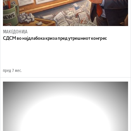
МАКЕДОНИЈА
СДСМ во најдлабока криза пред утрешниот конгрес
пред 7 мес.