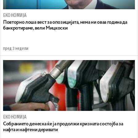
ЕКОНОМИЈА
Повторно лоша вест за опозицијата, нема ни оваа година да
банкротираме, вели Мицкоски
пред 3 недели
ЕКОНОМИЈА
Собранието денеска ќе ја продолжи кризната состојба за
нафта и нафтени деривати