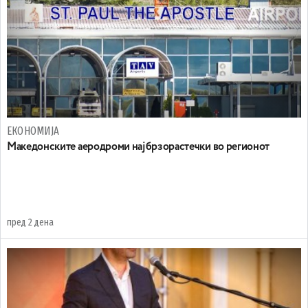
ЕКОНОМИЈА
Maкедонските аеродроми најбрзорастечки во регионот
пред 2 дена