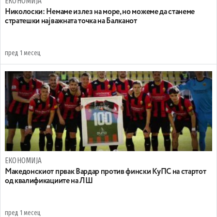
ЕКОНОМИЈА
Николоски: Немаме излез на море, но можеме да станеме
стратешки најважната точка на Балканот
пред 1 месец
ЕКОНОМИЈА
Македонскиот првак Вардар против фински КуПС на стартот
од квалификациите на ЛШ
пред 1 месец