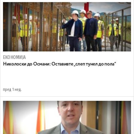
ЕКОНОМИЈА
Николоски до Османи: Oставивте „слеп тунел до пола“
пред 1 нед.