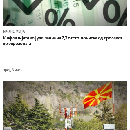
ЕКОНОМИЈА
Инфлацијата во јули падна на 2,3 отсто, пониска од просекот
во еврозоната
пред 6 часа