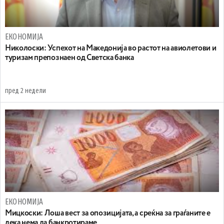
ЕКОНОМИЈА
Николоски: Успехот на Македонија во растот на авиолетови и
туризам препознаен од Светска банка
пред 2 недели
ЕКОНОМИЈА
Мицкоски: Лоша вест за опозицијата, а среќна за граѓаните е
дека нема да банкротираме