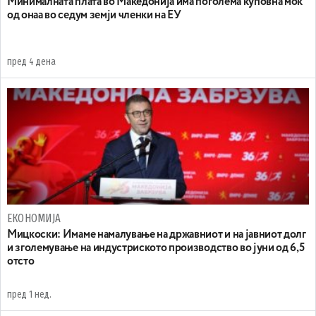
Минималната плата во Македонија има поголема куповна моќ
од онаа во седум земји членки на ЕУ
пред 4 дена
ЕКОНОМИЈА
Mицкоски: Имаме намалување на државниот и на јавниот долг
и зголемување на индустриското производство во јуни од 6,5
отсто
пред 1 нед.