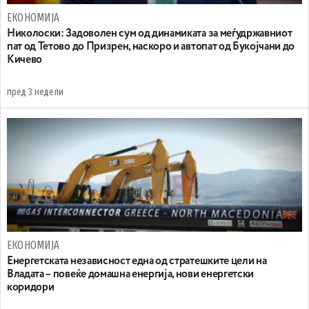
ЕКОНОМИЈА
Николоски: Задоволен сум од динамиката за меѓудржавниот
пат од Тетово до Призрен, наскоро и автопат од Букојчани до
Кичево
пред 3 недели
ЕКОНОМИЈА
Енергетската независност една од стратешките цели на
Владата – повеќе домашна енергија, нови енергетски
коридори