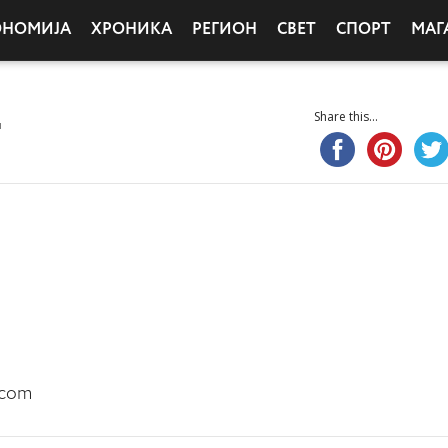
ОНОМИЈА
ХРОНИКА
РЕГИОН
СВЕТ
СПОРТ
МАГ
Share this...
Г
.com