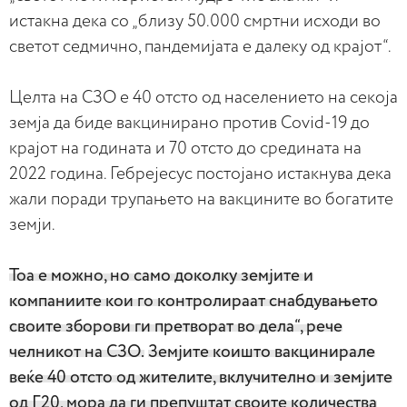
истакна дека со „близу 50.000 смртни исходи во
светот седмично, пандемијата е далеку од крајот“.
Целта на СЗО е 40 отсто од населението на секоја
земја да биде вакцинирано против Covid-19 до
крајот на годината и 70 отсто до средината на
2022 година. Гебрејесус постојано истакнува дека
жали поради трупањето на вакцините во богатите
земји.
Тоа е можно, но само доколку земјите и
компаниите кои го контролираат снабдувањето
своите зборови ги претворат во дела“, рече
челникот на СЗО.
Земјите коишто вакцинирале
веќе 40 отсто од жителите, вклучително и земјите
од Г20, мора да ги препуштат своите количества