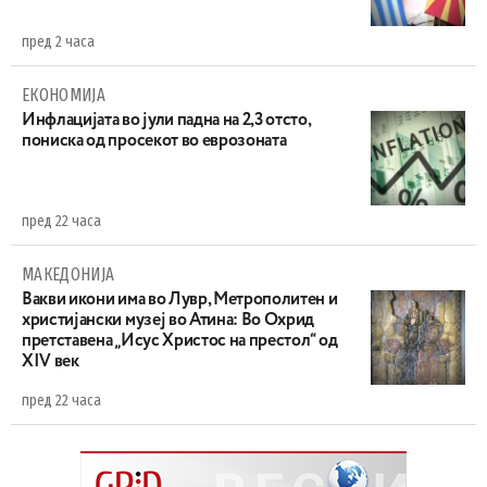
пред 2 часа
ЕКОНОМИЈА
Инфлацијата во јули падна на 2,3 отсто,
пониска од просекот во еврозоната
пред 22 часа
МАКЕДОНИЈА
Вакви икони има во Лувр, Метрополитен и
христијански музеј во Атина: Во Охрид
претставена „Исус Христос на престол“ од
XIV век
пред 22 часа