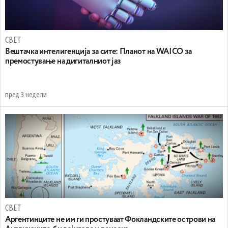
СВЕТ
Вештачка интелигенција за сите: Планот на WAICO за
премостување на дигиталниот јаз
пред 3 недели
СВЕТ
Аргентинците не им ги простуваат Фокландските острови на