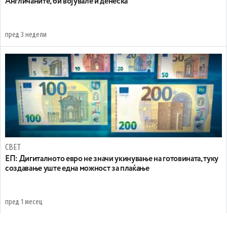
Англичаните, би војувале и денеска
пред 3 недели
СВЕТ
ЕП: Дигиталното евро не значи укинување на готовината, туку
создавање уште една можност за плаќање
пред 1 месец