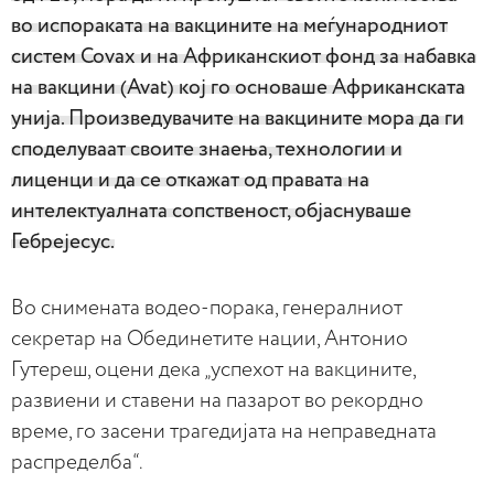
во испораката на вакцините на меѓународниот
систем Covax и на Африканскиот фонд за набавка
на вакцини (Avat) кој го основаше Африканската
унија. Произведувачите на вакцините мора да ги
споделуваат своите знаења, технологии и
лиценци и да се откажат од правата на
интелектуалната сопственост, објаснуваше
Гебрејесус.
Во снимената водео-порака, генералниот
секретар на Обединетите нации, Антонио
Гутереш, оцени дека „успехот на вакцините,
развиени и ставени на пазарот во рекордно
време, го засени трагедијата на неправедната
распределба“.