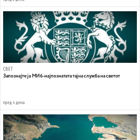
СВЕТ
Запознајте ја МИ6-најпознатата тајна служба на светот
пред 4 дена