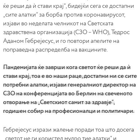
ќе реши да ѝ стави крај“, бидејќи сега се достапни
„сите алатки“ за борба против коронавирусот,
изјави во неделата челникот на Светската
здравствена организација (СЗО – WHO), Тедрос
Аданом Гебрејесус, и го повтори апелите на
поправедна распределба на вакцините.
Пандемијата ќе заврши кога светот ќе реши да ѝ
стави крај, тоа е во наши раце, достапни ни се сите
потребни алатки, изјави генералниот директор на
СЗО на конференцијата во Берлин на свеченото
отворање на „Светскиот самит за здравје“,
годишен собир на професионалци и политичари.
Гебрејесус изрази жалење поради тоа што досега
„светот не ги користел мудро тие алатки“ и