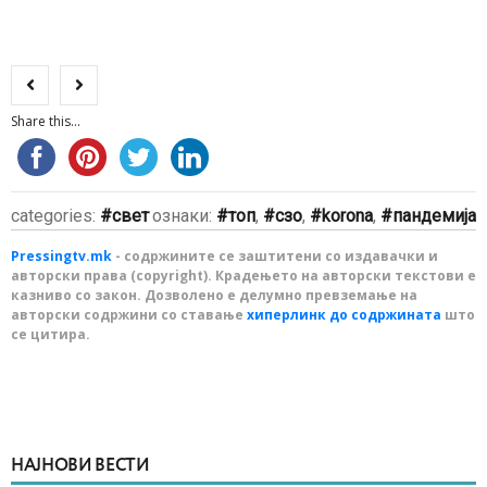
Share this...
categories:
свет
ознаки:
топ
,
сзо
,
korona
,
пандемија
Pressingtv.mk
- содржините се заштитени со издавачки и
авторски права (copyright). Крадењето на авторски текстови е
казниво со закон. Дозволено е делумно превземање на
авторски содржини со ставање
хиперлинк до содржината
што
се цитира.
НАЈНОВИ ВЕСТИ