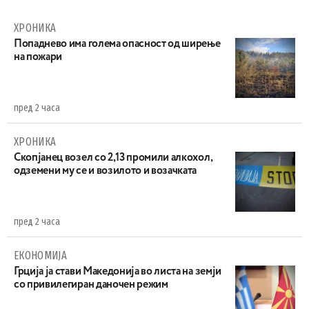
ХРОНИКА
Попаднево има голема опасност од ширење
на пожари
пред 2 часа
ХРОНИКА
Скопјанец возел со 2,13 промили алкохол,
одземени му се и возилото и возачката
пред 2 часа
ЕКОНОМИЈА
Грција ја стави Македонија во листа на земји
со привилегиран даночен режим