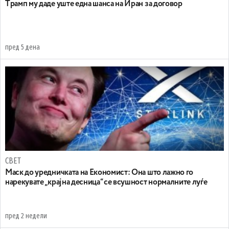
Tрамп му даде уште една шанса на Иран за договор
пред 5 дена
СВЕТ
Маск до уредничката на Економист: Она што лажно го
нарекувате „крајна десница“ се всушност нормалните луѓе
пред 2 недели