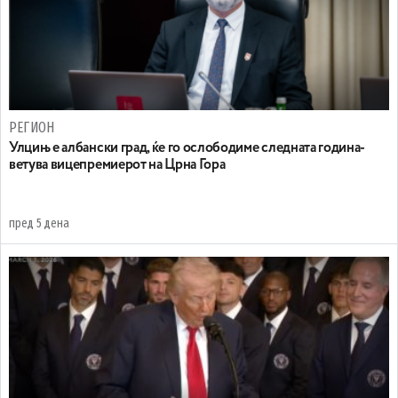
РЕГИОН
Улцињ е албански град, ќе го ослободиме следната година-
ветува вицепремиерот на Црна Гора
пред 5 дена