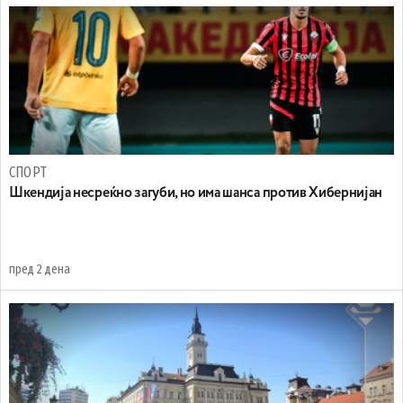
СПОРТ
Шкендија несреќно загуби, но има шанса против Хибернијан
пред 2 дена