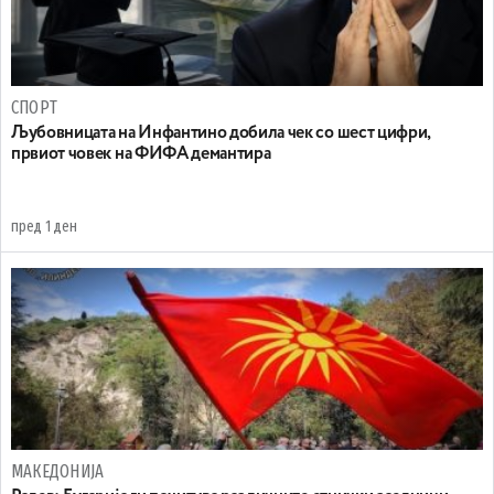
СПОРТ
Љубовницата на Инфантино добила чек со шест цифри,
првиот човек на ФИФА демантира
пред 1 ден
МАКЕДОНИЈА