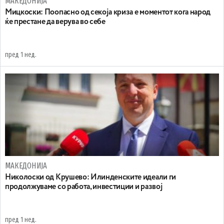
МАКЕДОНИЈА
Мицкоски: Поопасно од секоја криза е моментот кога народ
ќе престане да верува во себе
пред 1 нед.
МАКЕДОНИЈА
Николоски од Крушево: Илинденските идеали ги
продолжуваме со работа, инвестиции и развој
пред 1 нед.