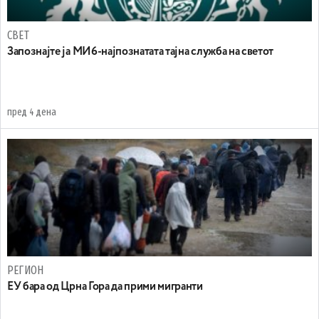
СВЕТ
Запознајте ја МИ6-најпознатата тајна служба на светот
пред 4 дена
РЕГИОН
EУ бара од Црна Гора да прими мигранти