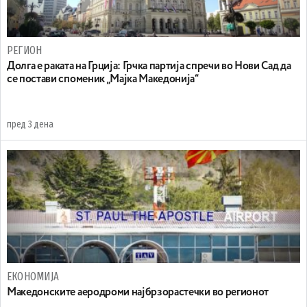
РЕГИОН
Долга е раката на Грција: Грчка партија спречи во Нови Сад да
се постави споменик „Мајка Македонија“
пред 3 дена
ЕКОНОМИЈА
Maкедонските аеродроми најбрзорастечки во регионот