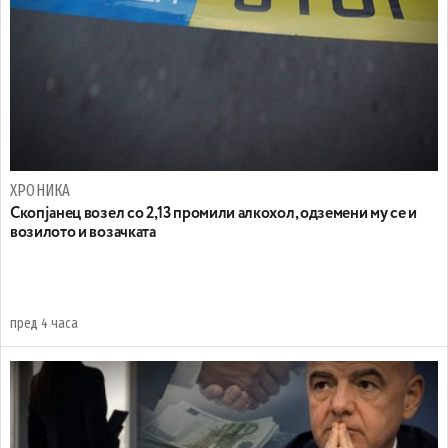
ХРОНИКА
Скопјанец возел со 2,13 промили алкохол, одземени му се и
возилото и возачката
пред 4 часа