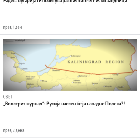
Радев: Бугарија ги почитува различните етнички заедници
пред 1 ден
СВЕТ
„Волстрит журнал“: Русија наесен ќе ја нападне Полска?!
пред 2 дена