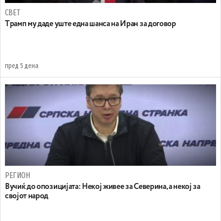
СВЕТ
Tрамп му даде уште една шанса на Иран за договор
пред 5 дена
РЕГИОН
Вучиќ до опозицијата: Некој живее за Северина, а некој за
својот народ