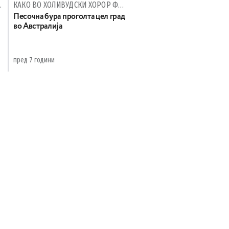
ГРЕШНО НАПИШАН ЗБОР
КАКО ВО ХОЛИВУДСКИ ХОРОР ФИЛМ
Песочна бура проголта цел град
во Австралија
пред 7 години