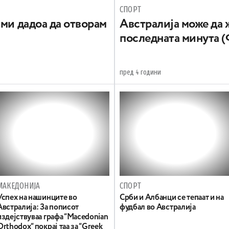
СПОРТ
 ми дадоа да отворам
Австралија може да 
последната минута 
пред 4 години
МАКЕДОНИЈА
СПОРТ
Успех на нашинците во
Срби и Албанци се тепаат и на
Австралија: За пописот
фудбал во Австралија
издејствуваа графа “Macedonian
Orthodox“ покрај таа за “Greek