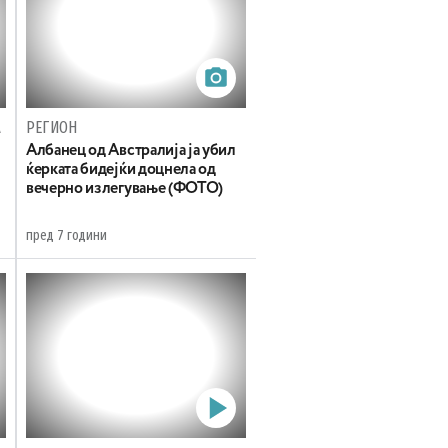
А
РЕГИОН
Албанец од Австралија ја убил
ќерката бидејќи доцнела од
вечерно излегување (ФОТО)
пред 7 години