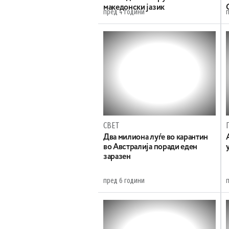
македонски јазик
пред 4 години
СВЕТ
Два милиона луѓе во карантин
во Австралија поради еден
заразен
пред 6 години