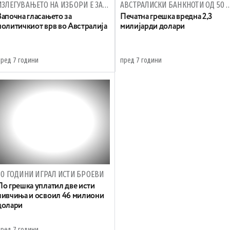
ИЗЛЕГУВАЊЕТО НА ИЗБОРИ Е ЗАДОЛЖИТЕЛНО
АВСТРАЛИСКИ БАНКНОТИ ОД 50 ДОЛАРИ СО ПО
Започна гласањето за
Печатна грешка вредна 2,3
политичкиот врв во Австралија
милијарди долари
пред 7 години
пред 7 години
30 ГОДИНИ ИГРАЛ ИСТИ БРОЕВИ
По грешка уплатил две исти
ливчиња и освоил 46 милиони
долари
пред 7 години