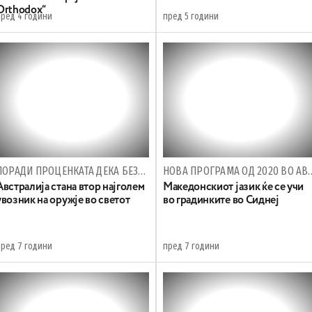
Orthodox“
пред 4 години
пред 5 години
ПОРАДИ ПРОЦЕНКАТА ДЕКА БЕЗБЕДНОСНАТА СОСТОЈБА Е ПОД ЗГОЛЕМЕНА ЗАКАНА
НОВА ПРОГРАМА ОД 
Австралија стана втор најголем
Македонскиот јазик ќе се учи
увозник на оружје во светот
во градинките во Сиднеј
пред 7 години
пред 7 години