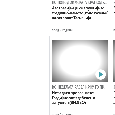
ПО ПОВОД ЗИМСКАТА КРАТКОДЕНИЦА
Австралијанци се впуштија во
традиционалното „голо капење“
на островот Тасманија
пред 7 години
ВО НЕДЕЛАТА РАСЕЛ КРОУ ГО ПРОСЛАВИ СВОЈОТ 55 РОДЕНДЕН
Нема да го препознаете:
Гладијаторот здебелен и
запуштен (ВИДЕО)
пред 7 години