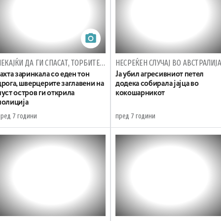
ЧЕКАЈЌИ ДА ГИ СПАСАТ, ТОРБИТЕ СО ДРОГА ГИ ПОКРИЛЕ СО АЛГИ
НЕСРЕЌЕН СЛУЧАЈ ВО АВСТРАЛИЈ
Јахта заринкала со еден тон
Ја убил агресивниот петел
дрога, шверцерите заглавени на
додека собирала јајца во
пуст остров ги открила
кокошарникот
полиција
пред 7 години
пред 7 години