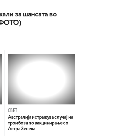
жали за шансата во
(ФОТО)
СВЕТ
Австралија истражува случај на
тромбоза по вакцинирање со
Астра Зенека