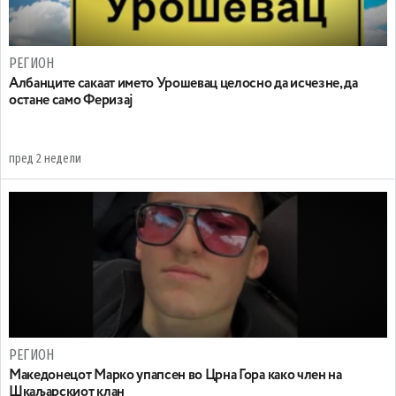
РЕГИОН
Aлбанците сакаат името Урошевац целосно да исчезне, да
остане само Феризај
пред 2 недели
РЕГИОН
Maкедонецот Марко упапсен во Црна Гора како член на
Шкаљарскиот клан