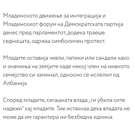
Младинското движење за интеграција и
Младинскиот форум на Демократската партија
денес пред парламентот, додека траеше
седницата, одржаа симболичен протест.
Младите оставија чевли, патики или сандали како
и знамиња на земјите каде некој член на нивното
семејство си заминал, односно се ислелил од
Албанија.
Според младите, сегашната влада „ги убила сите
надежи“ кај младите. Тие истакнаа дека владата не
може да им гарантира ни безбедна иднина.