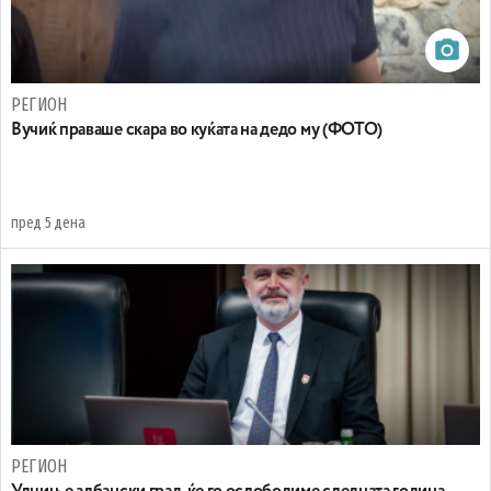
РЕГИОН
Вучиќ праваше скара во куќата на дедо му (ФОТО)
пред 5 дена
РЕГИОН