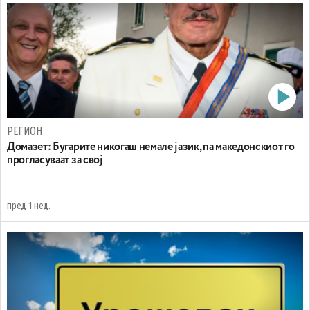
РЕГИОН
Домазет: Бугарите никогаш немале јазик, па македонскиот го
прогласуваат за свој
пред 1 нед.