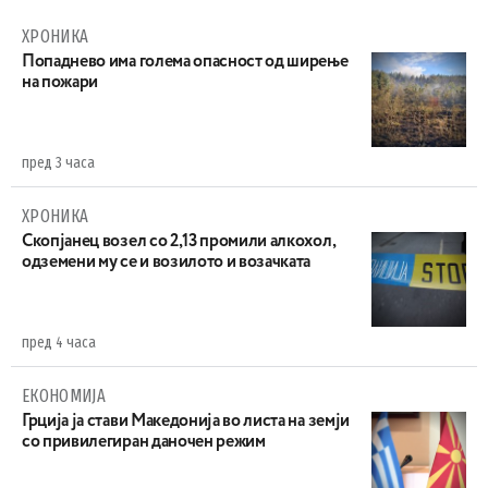
ХРОНИКА
Попаднево има голема опасност од ширење
на пожари
пред 3 часа
ХРОНИКА
Скопјанец возел со 2,13 промили алкохол,
одземени му се и возилото и возачката
пред 4 часа
ЕКОНОМИЈА
Грција ја стави Македонија во листа на земји
со привилегиран даночен режим