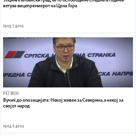
Улцињ е албански град, ќе го ослободиме следната година-
ветува вицепремиерот на Црна Гора
пред 5 дена
РЕГИОН
Вучиќ до опозицијата: Некој живее за Северина, а некој за
својот народ
пред 6 дена