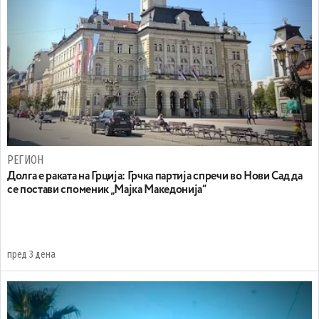
РЕГИОН
Долга е раката на Грција: Грчка партија спречи во Нови Сад да
се постави споменик „Мајка Македонија“
пред 3 дена