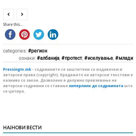
Share this...
categories:
регион
ознаки:
албанија
,
протест
,
иселување
,
млади
Pressingtv.mk
- содржините се заштитени со издавачки и
авторски права (copyright). Крадењето на авторски текстови е
казниво со закон. Дозволено е делумно превземање на
авторски содржини со ставање
хиперлинк до содржината
што
се цитира.
НАЈНОВИ ВЕСТИ