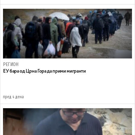
РЕГИОН
EУ бара од Црна Гора да прими мигранти
пред 4 дена