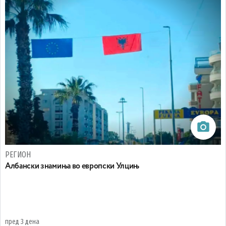
РЕГИОН
Aлбански знамиња во европски Улцињ
пред 3 дена