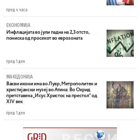
пред 4 часа
ЕКОНОМИЈА
Инфлацијата во јули падна на 2,3 отсто,
пониска од просекот во еврозоната
пред 1 ден
МАКЕДОНИЈА
Вакви икони има во Лувр, Метрополитен и
христијански музеј во Атина: Во Охрид
претставена „Исус Христос на престол“ од
XIV век
пред 1 ден