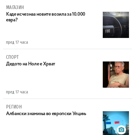
МАГАЗИН
Каде исчезнаа новите возила за 10.000
евра?
пред 17 часа
СПОРТ
Дедото на Ноле е Хрват
пред 17 часа
РЕГИОН
Aлбански знамиња во европски Улцињ