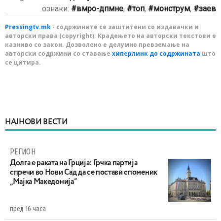
ознаки:
вмро-дпмне
,
топ
,
монструм
,
заев
Pressingtv.mk
- содржините се заштитени со издавачки и
авторски права (copyright). Крадењето на авторски текстови е
казниво со закон. Дозволено е делумно превземање на
авторски содржини со ставање
хиперлинк до содржината
што
се цитира.
НАЈНОВИ ВЕСТИ
РЕГИОН
Долга е раката на Грција: Грчка партија
спречи во Нови Сад да се постави споменик
„Мајка Македонија“
пред 16 часа