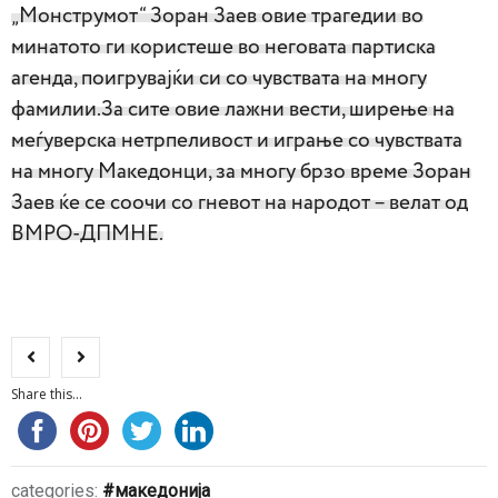
„Монструмот“ Зоран Заев овие трагедии во
минатото ги користеше во неговата партиска
агенда, поигрувајќи си со чувствата на многу
фамилии.За сите овие лажни вести, ширење на
меѓуверска нетрпеливост и играње со чувствата
на многу Македонци, за многу брзо време Зоран
Заев ќе се соочи со гневот на народот – велат од
ВМРО-ДПМНЕ.
Share this...
categories:
македонија