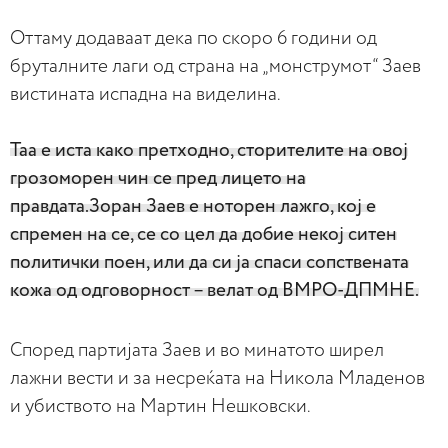
Оттаму додаваат дека по скоро 6 години од
бруталните лаги од страна на „монструмот“ Заев
вистината испадна на виделина.
Таа е иста како претходно, сторителите на овој
грозоморен чин се пред лицето на
правдата.Зоран Заев е ноторен лажго, кој е
спремен на се, се со цел да добие некој ситен
политички поен, или да си ја спаси сопствената
кожа од одговорност – велат од ВМРО-ДПМНЕ.
Според партијата Заев и во минатото ширел
лажни вести и за несреќата на Никола Младенов
и убиството на Мартин Нешковски.