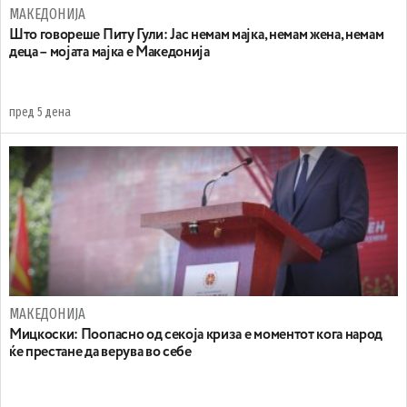
МАКЕДОНИЈА
Што говореше Питу Гули: Јас немам мајка, немам жена, немам
деца – мојата мајка е Македонија
пред 5 дена
МАКЕДОНИЈА
Мицкоски: Поопасно од секоја криза е моментот кога народ
ќе престане да верува во себе