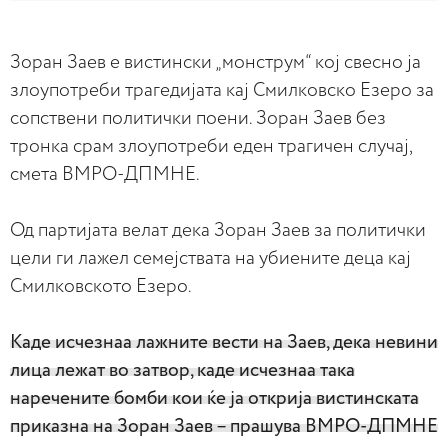
Зоран Заев е вистински „монструм“ кој свесно ја
злоупотреби трагедијата кај Смилковско Езеро за
сопствени политички поени. Зоран Заев без
тронка срам злоупотреби еден трагичен случај,
смета ВМРО-ДПМНЕ.
Од партијата велат дека Зоран Заев за политички
цели ги лажел семејствата на убиените деца кај
Смилковското Езеро.
Каде исчезнаа лажните вести на Заев, дека невини
лица лежат во затвор, каде исчезнаа така
наречените бомби кои ќе ја открија вистинската
приказна на Зоран Заев – прашува ВМРО-ДПМНЕ