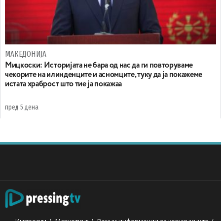
МАКЕДОНИЈА
Мицкоски: Историјата не бара од нас да ги повторуваме
чекорите на илинденците и асномците, туку да ја покажеме
истата храброст што тие ја покажаа
пред 5 дена