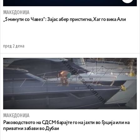
МАКЕДОНИЈА
„5 минути со Чавез“: Зајас абер пристигна, Хаг го вика Али
пред 2 дена
МАКЕДОНИЈА
Раководството на СДСМ барајте го на јахти во Грција или на
приватни забави во Дубаи