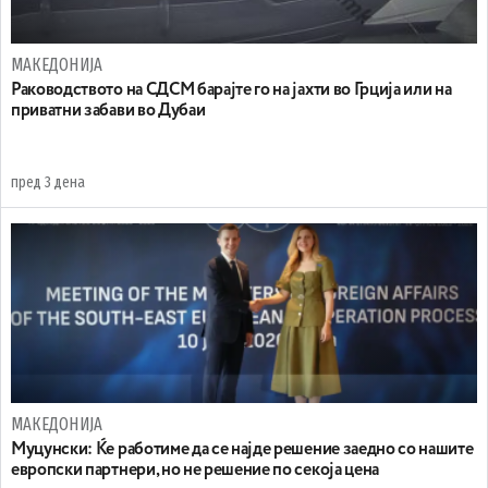
МАКЕДОНИЈА
Раководството на СДСМ барајте го на јахти во Грција или на
приватни забави во Дубаи
пред 3 дена
МАКЕДОНИЈА
Муцунски: Ќе работиме да се најде решение заедно со нашите
европски партнери, но не решение по секоја цена