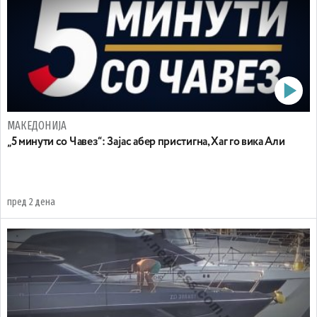
МАКЕДОНИЈА
„5 минути со Чавез“: Зајас абер пристигна, Хаг го вика Али
пред 2 дена