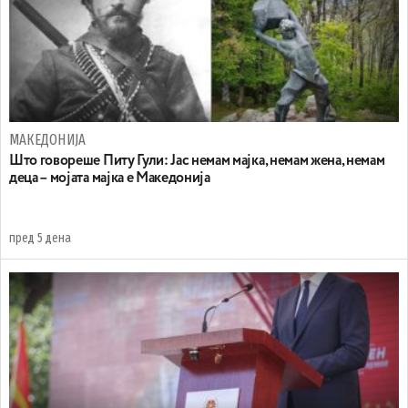
МАКЕДОНИЈА
Што говореше Питу Гули: Јас немам мајка, немам жена, немам
деца – мојата мајка е Македонија
пред 5 дена