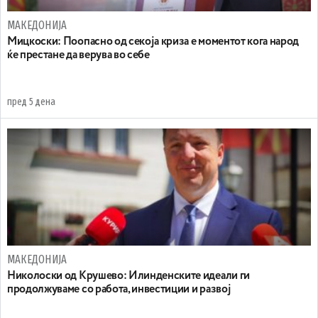
МАКЕДОНИЈА
Мицкоски: Поопасно од секоја криза е моментот кога народ
ќе престане да верува во себе
пред 5 дена
МАКЕДОНИЈА
Николоски од Крушево: Илинденските идеали ги
продолжуваме со работа, инвестиции и развој