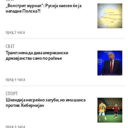
„Волстрит журнал“: Русија наесен ќе ја
нападне Полска?!
пред 2 часа
СВЕТ
Трамп нема да дава американски
државјанства само по раѓање
пред 4 часа
СПОРТ
Шкендија несреќно загуби, но има шанса
против Хибернијан
пред 4 часа