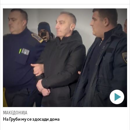
МАКЕДОНИЈА
На Груби му се здосади дома