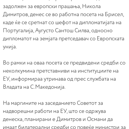
задолжен за европски прашања, Никола
Димитров, денес се во работна посета на Брисел,
каде ќе се сретнат со шефот на дипломатијата на
Португалија, Аугусто Сантош Силва, односно
дипломатот на земјата претседавач со Европската
унија.
Во рамки на оваа посета се предвидени средби со
неколкумина претставниви на институциите на
ЕУ, информираа утринава од прес службата на
Владата на С.Македонија.
На маргините на заседанието Советот за
надворешни работи на ЕУ, што се одржува
денеска, планирани е Димитров и Османи да
имаат билатерални средби со повеќе министри за