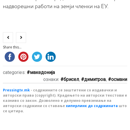
надворешни работи на земји членки на ЕУ.
Share this...
categories:
македонија
ознаки:
брисел
,
димитров
,
османи
Pressingtv.mk
- содржините се заштитени со издавачки и
авторски права (copyright). Крадењето на авторски текстови е
казниво со закон. Дозволено е делумно превземање на
авторски содржини со ставање
хиперлинк до содржината
што
се цитира.