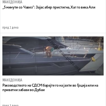
МАКЕДОНИЈА
„5 минути со Чавез“: Зајас абер пристигна, Хаг го вика Али
пред 2 дена
МАКЕДОНИЈА
Раководството на СДСМ барајте го на јахти во Грција или на
приватни забави во Дубаи
пред 3 дена