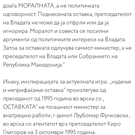
доаѓа МОРАЛНАТА, а не политичката
одговорност. Поднесената оставка, претседателот
на Владата не може да ја отфрли или да ја
игнорира. Моралот и совеста се посилни
аргументи од политичките интереси на Владата.
Затоа за оставката одлучува самиот министер, а не
преседателот на Владата или Собранието на
Република Македонија.“
Инаку, инспирацијата за актуелната игра: „нудење
и неприфаќање оставка“ произлегува од
преседанот од 1995 година во врска со „
ОСТАВКАТА“ на тогашниот министер за
внатрешни работи, г-динот Љубомир Фрчковски ,
во врска со атентатот врз претседателот Киро
Глигоров на 3 октомври 1995 година.