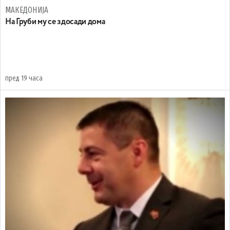
МАКЕДОНИЈА
На Груби му се здосади дома
пред 19 часа