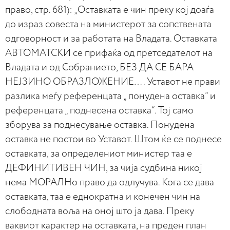
право, стр. 681): „Оставката е чин преку кој доаѓа
до израз совеста на министерот за сопствената
одговорност и за работата на Владата. Оставката
АВТОМАТСКИ се прифаќа од претседателот на
Владата и од Собранието, БЕЗ ДА СЕ БАРА
НЕЈЗИНО ОБРАЗЛОЖЕНИЕ…. Уставот не прави
разлика меѓу референцата „ понудена оставка“ и
референцата „ поднесена оставка“. Тој само
зборува за поднесување оставка. Понудена
оставка не постои во Уставот. Штом ќе се поднесе
оставката, за определениот министер таа е
ДЕФИНИТИВЕН ЧИН, за чија судбина никој
нема МОРАЛНо право да одлучува. Кога се дава
оставката, таа е еднократна и конечен чин на
слободната воља на оној што ја дава. Преку
ваквиот карактер на оставката, на преден план