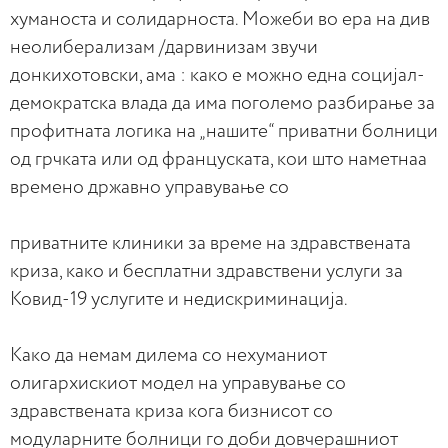
хуманоста и солидарноста. Можеби во ера на див
неолиберализам /дарвинизам звучи
донкихотовски, ама : како е можно една социјал-
демократска влада да има поголемо разбирање за
профитната логика на „нашите“ приватни болници
од грчката или од француската, кои што наметнаa
времено државно управување со
приватните клиники за време на здравствената
криза, како и бесплатни здравствени услуги за
Ковид-19 услугите и недискриминација.
Како да немам дилема со нехуманиот
олигархискиот модел на управување со
здравствената криза кога бизнисот со
модуларните болници го доби довчерашниот