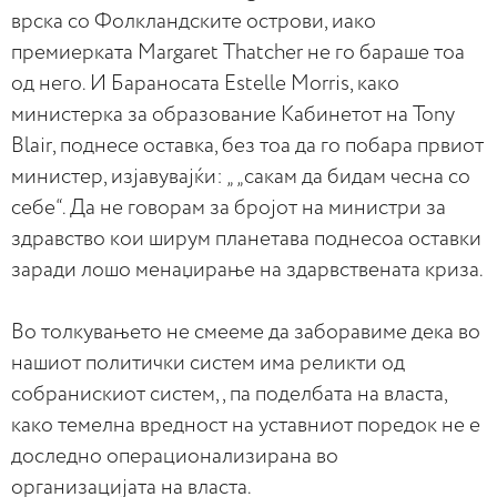
врска со Фолкландските острови, иако
премиерката Margaret Thatcher не го бараше тоа
од него. И Бараносата Estelle Morris, како
министерка за образование Кабинетот на Tony
Blair, поднесе оставка, без тоа да го побара првиот
министер, изјавувајќи: „ „сакам да бидам чесна со
себе“. Да не говорам за бројот на министри за
здравство кои ширум планетава поднесоа оставки
заради лошо менаџирање на здарвствената криза.
Во толкувањето не смееме да заборавиме дека во
нашиот политички систем има реликти од
собранискиот систем, , па поделбата на власта,
како темелна вредност на уставниот поредок не е
доследно операционализирана во
организацијата на власта.