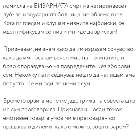
помисла на БИЗАРНАТА смрт на четиринаесет
луѓе во модуларната болница, ме обзема гнев.
Кога ги гледам и слушам нивните најблиски, се
идентификувам со нив и ми иде да врискам!
Признавам, не знам како да им изразам сочувство,
како да им посакам вечен мир на починатите и
брзо опоравување на повредените. Без зборови
сум. Неколку пати седнував нешто да напишам, ама
попусто. Не ми оди, во немир сум.
Времето врви, а мене ме јаде грижа на совеста што
не сум проговорила. Признавам, носам тежок
емотивен товар, а умов ми е претоварен со
прашања и дилеми: како е можно, зошто, зарем?