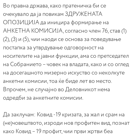
Во правна држава, како пратеничка би се
очекувало да ја повикам ЗДРУЖЕНАТА
ОПОЗИЦИЈА да иницира формирање на
АНКЕТНА КОМИСИЈА, согласно член 76, став (1)
(2), (3) и (5), чии наоди се основа за поведување
постапка за утврдување одговорност на
носителите на јавни функции, ама со претседател
на Собранието – човек на владата, како и со оглед
на досегашното мизерно искуство со неколкуте
анкетни комисии, тоа ќе биде лет во место.
Впрочем, не случајно во Деловникот нема
одредби за анкетните комисии.
Да заклучам: Ковид -19 кризата, за жал и срам на
(не)човештвото, изроди нов профитен вид, познат
како Ковид – 19 профит, чии први жртви беа