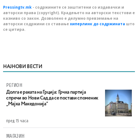
Pressingtv.mk
- содржините се заштитени со издавачки и
авторски права (copyright). Крадењето на авторски текстови е
казниво со закон. Дозволено е делумно превземање на
авторски содржини со ставање
хиперлинк до содржината
што
се цитира.
НАЈНОВИ ВЕСТИ
РЕГИОН
Долга е раката на Грција: Грчка партија
спречи во Нови Сад да се постави споменик
„Мајка Македонија“
пред 15 часа
МАГАЗИН