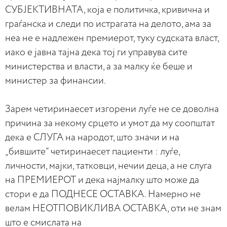
СУБЈЕКТИВНАТА, која е политичка, кривична и
граѓанска и следи по истрагата на делото, ама за
неа не е надлежен премиерот, туку судската власт,
иако е јавна тајна дека тој ги управува сите
министерства и власти, а за малку ќе беше и
министер за финансии.
Зарем четиринаесет изгорени луѓе не се доволна
причина за некому срцето и умот да му соопштат
дека е СЛУГА на народот, што значи и на
„бившите“ четиринаесет пациенти : луѓе,
личности, мајки, татковци, нечии деца, а не слуга
на ПРЕМИЕРОТ и дека најмалку што може да
стори е да ПОДНЕСЕ ОСТАВКА. Намерно не
велам НЕОТПОВИКЛИВА ОСТАВКА, оти не знам
што е смислата на