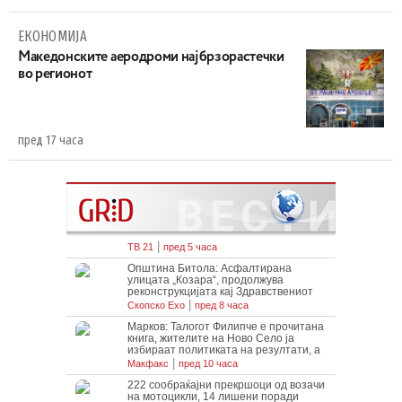
ЕКОНОМИЈА
Maкедонските аеродроми најбрзорастечки
во регионот
пред 17 часа