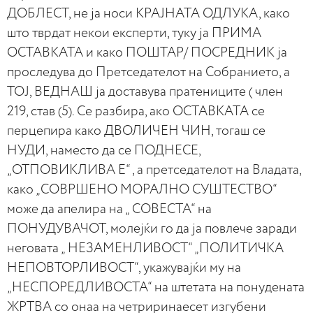
ДОБЛЕСТ, не ја носи КРАЈНАТА ОДЛУКА, како
што тврдат некои експерти, туку ја ПРИМА
ОСТАВКАТА и како ПОШТАР/ ПОСРЕДНИК ја
проследува до Претседателот на Собранието, а
ТОЈ, ВЕДНАШ ја доставува пратениците ( член
219, став (5). Се разбира, ако ОСТАВКАТА се
перцепира како ДВОЛИЧЕН ЧИН, тогаш се
НУДИ, наместо да се ПОДНЕСЕ,
„ОТПОВИКЛИВА Е“ , а претседателот на Владата,
како „СОВРШЕНО МОРАЛНО СУШТЕСТВО“
може да апелира на „ СОВЕСТА“ на
ПОНУДУВАЧОТ, молејќи го да ја повлече заради
неговата „ НЕЗАМЕНЛИВОСТ“ „ПОЛИТИЧКА
НЕПОВТОРЛИВОСТ“, укажувајќи му на
„НЕСПОРЕДЛИВОСТА“ на штетата на понудената
ЖРТВА со онаа на четриринаесет изгубени