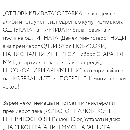
„ОТПОВИКЛИВАТА“ ОСТАВКА, освен дека е
алиби инструмент, изнедрен во кумунизмот, кога
ОДЛУКАТА на ПАРТИЈАТА била поважна и
посилна од ЛИЧНАТА! Демек, министерот НУДИ,
ама премиерот ОДБИВА од ПОВИСОКИ,
НАЦИОНАЛНИ ИНТЕРЕСИ, небаре СТАРАТЕЛ
МУ Е, а партиската хорска јавност реди „
НЕСОБОРЛИВИ АРГУМЕНТИ“ за неприфаќање
на „ ИЗБРЗАНИОТ“ и „ ПОГРЕШЕН“ министерски
чекор!
Зарем некој нема да ги потсети министерот и
премиерот дека „ЖИВОТОТ НА ЧОВЕКОТ Е
НЕПРИКОСНОВЕН“ (член 10 од Уставот) и дека
„НА СЕКОЈ ГРАЃАНИН МУ СЕ ГАРАНТИРА