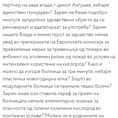
партнер на оваа влада, г-динот Анѓушев, небаре
единствен понудувач? Зарем не беше подобро
многуте запуштени здравствени објекти да се
реновираат и адапатираат за употреба? Зарем
нашата Влада и министерот за здравство немаа
увид во препораките на Европската комисија за
превземење мерки за превенција од пожари во
амбиент на зголемен ризик од пожар во услови на
интензивно користење на кислород? Како е
можно да изгоре болница за три минути, небаре
пластична новогодишна елка? Зошто во
модуларните болници се примале тешко болни?
Зарем оние кои ставиле параф за прием на
болницата немале елементарно знаење за
опасноста од големи количини кислород во
монтажни услови? Можно ли е роднините на