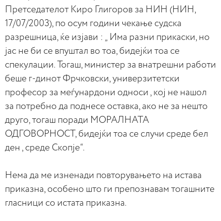
Претседателот Киро Глигоров за НИН (НИН,
17/07/2003), по осум години чекање судска
разрешница, ќе изјави : „ Има разни прикаски, но
јас не би се впуштал во тоа, бидејќи тоа се
спекулации. Тогаш, министер за внатрешни работи
беше г-динот Фрчковски, универзитетски
професор за меѓунардони односи , кој не нашол
за потребно да поднесе оставка, ако не за нешто
друго, тогаш поради МОРАЛНАТА
ОДГОВОРНОСТ, бидејќи тоа се случи среде бел
ден , среде Скопје“.
Нема да ме изненади повторувањето на истава
приказна, особено што ги препознавам тогашните
гласници со истата приказна.