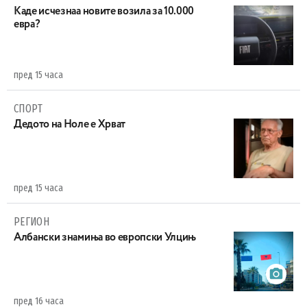
Каде исчезнаа новите возила за 10.000
евра?
пред 15 часа
СПОРТ
Дедото на Ноле е Хрват
пред 15 часа
РЕГИОН
Aлбански знамиња во европски Улцињ
пред 16 часа