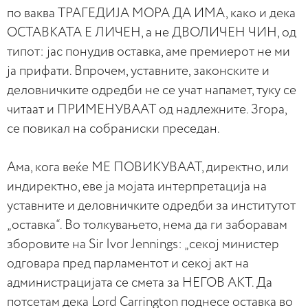
по ваква ТРАГЕДИЈА МОРА ДА ИМА, како и дека
ОСТАВКАТА Е ЛИЧЕН, а не ДВОЛИЧЕН ЧИН, од
типот: јас понудив оставка, аме премиерот не ми
ја прифати. Впрочем, уставните, законските и
деловничките одредби не се учат напамет, туку се
читаат и ПРИМЕНУВААТ од надлежните. Згора,
се повикал на собраниски преседан.
Ама, кога веќе МЕ ПОВИКУВААТ, директно, или
индиректно, еве ја мојата интерпретација на
уставните и деловничките одредби за институтот
„оставка“. Во толкувањето, нема да ги заборавам
зборовите на Sir Ivor Jennings: „секој министер
одговара пред парламентот и секој акт на
администрацијата се смета за НЕГОВ АКТ. Да
потсетам дека Lord Carrington поднесе оставка во