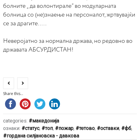
болните „ да волонтирале“ во модуларната
болница со (не)знаење на персоналот, жртвувајќи
се за драгите…..
Неверојатно за нормална држава, но редовно во
државата АБСУРДИСТАН!
Share this...
categories:
македонија
ознаки:
статус
,
топ
,
пожар
,
тетово
,
оставки
,
фб
,
гордана силјановска - давкова