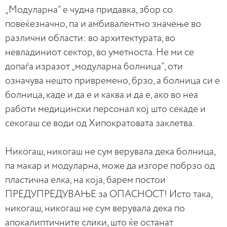
„Модуларна“ е чудна придавка, збор со
повеќезначно, па и амбивалентно значење во
различни области: во архитектурата, во
невладиниот сектор, во уметноста. Не ми се
допаѓа изразот „модуларна болница“, оти
означува нешто привремено, брзо, а болница си е
болница, каде и да е и каква и да е, ако во неа
работи медицински персонал кој што секаде и
секогаш се води од Хипократовата заклетва.
Никогаш, никогаш не сум верувала дека болница,
па макар и модуларна, може да изгоре побрзо од
пластична елка, на која, барем постои
ПРЕДУПРЕДУВАЊЕ за ОПАСНОСТ! Исто така,
никогаш, никогаш не сум верувала дека по
апокалиптичните слики, што ќе останат