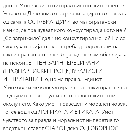
динот Мицевски го цитирал вистинскиот член од
Уставот и Деловникот за реализација на оставката
од самата ОСТАВКА. ДУРИ, во малограѓански
манир, се прашуваат кого консултирал, а кого не ?
„Се загрижиле“ дали ме консултирал мене? Не се
чувстувам пријатно кога треба да одговарам на
вакви прашања, но еве, ќе ја задоволам обсесијата
на некои „ЕПТЕН ЗАИНТЕРЕСИРАНИ
(ПРО)ПАРТИСКИ ПРОЦЕДУРАЛИСТИ –
ИНТРИГАШИ. Не, не ме праша. Г-динот
Мицковски ме консултира за статешки прашања, а
за другите се консултира со правничкиот тим
околу него. Како умен, праведен и морален човек,
тој се води од ЛОГИКАТА И ЕТИКАТА. Умот,
чувството за правда и моралниот императив го
водат кон ставот СТАВОТ дека ОДГОВОРНОСТ