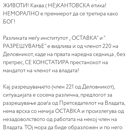
ЖИВОТИ! Каква ( НЕ)КАНТОВСКА етика!
НЕМОРАЛНО е премиерот да се третира како
БОГ!
Разликата меѓу институтот „ ОСТАВКА“ и “
РАЗРЕШУВАЊЕ“ е видлива и од членот 220 на
Деловникот, каде на првата наредна седница , без
претрес, СЕ КОНСТАТИРА престанокот на
мандатот на членот на владата!
Кај разрешувањето (член 221 од Деловникот),
ситуацијата е сосема различна, предлогот за
разрешување доаѓа од Претседателот на Владата,
нема врска со нечија ОСТАВКА и произлегува од
незадоволството од работата на некој член на
Владата. ТОј мора да биде образложен и по него