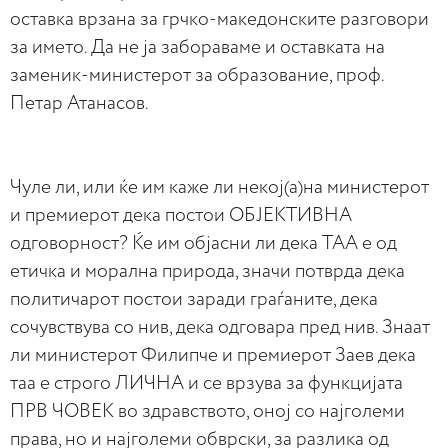
оставка врзана за грчко-македонските разговори
за името. Да не ја забораваме и оставката на
заменик-министерот за образование, проф.
Петар Атанасов.
Чуле ли, или ќе им каже ли некој(а)на министерот
и премиерот дека постои ОБЈЕКТИВНА
одговорност? Ќе им објасни ли дека ТАА е од
етичка и морална природа, значи потврда дека
политичарот постои заради граѓаните, дека
сочувствува со нив, дека одговара пред нив. Знаат
ли министерот Филипче и премиерот Заев дека
таа е строго ЛИЧНА и се врзува за функцијата
ПРВ ЧОВЕК во здравството, оној со најголеми
права, но и најголеми обврски, за разлика од