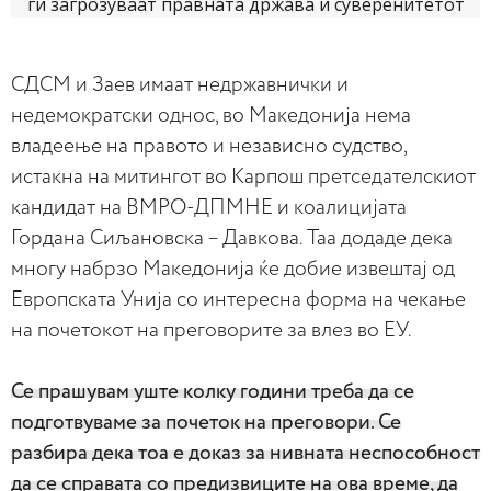
СДСМ и Заев имаат недржавнички и
недемократски однос, во Македонија нема
владеење на правото и независно судство,
истакна на митингот во Карпош претседателскиот
кандидат на ВМРО-ДПМНЕ и коалицијата
Гордана Сиљановска – Давкова. Таа додаде дека
многу набрзо Македонија ќе добие извештај од
Европската Унија со интересна форма на чекање
на почетокот на преговорите за влез во ЕУ.
Се прашувам уште колку години треба да се
подготвуваме за почеток на преговори. Се
разбира дека тоа е доказ за нивната неспособност
да се справата со предизвиците на ова време, да