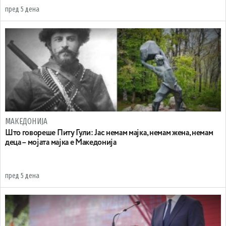
пред 5 дена
МАКЕДОНИЈА
Што говореше Питу Гули: Јас немам мајка, немам жена, немам
деца – мојата мајка е Македонија
пред 5 дена