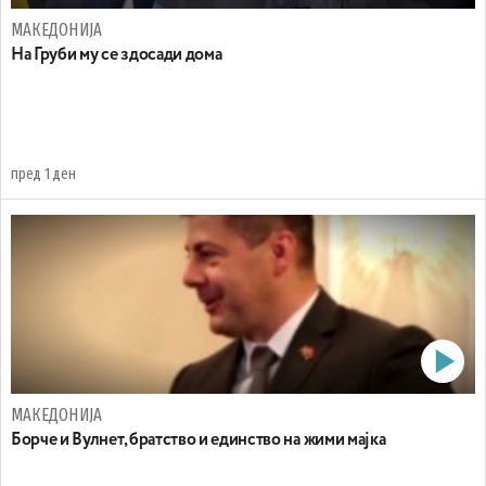
МАКЕДОНИЈА
На Груби му се здосади дома
пред 1 ден
МАКЕДОНИЈА
Борче и Вулнет, братство и единство на жими мајка