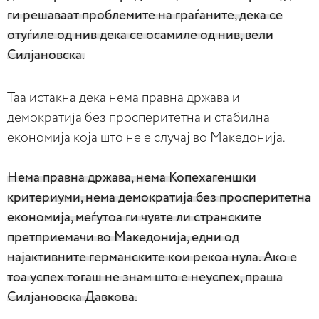
ги решаваат проблемите на граѓаните, дека се
отуѓиле од нив дека се осамиле од нив, вели
Силјановска.
Таа истакна дека нема правна држава и
демократија без просперитетна и стабилна
економија која што не е случај во Македонија.
Нема правна држава, нема Копехагеншки
критериуми, нема демократија без просперитетна
економија, меѓутоа ги чувте ли странските
претприемачи во Македонија, едни од
најактивните германските кои рекоа нула. Ако е
тоа успех тогаш не знам што е неуспех, праша
Силјановска Давкова.