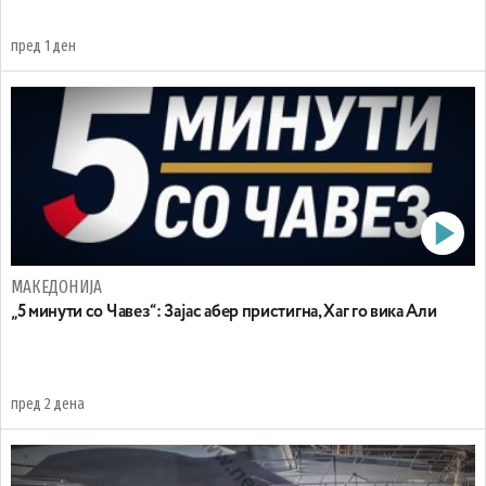
пред 1 ден
МАКЕДОНИЈА
„5 минути со Чавез“: Зајас абер пристигна, Хаг го вика Али
пред 2 дена