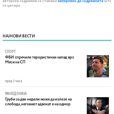
авторски содржини со ставање
хиперлинк до содржината
што
се цитира.
НАЈНОВИ ВЕСТИ
СПОРТ
ФБИ спречиле терористички напад врз
Меси на СП
пред 3 часа
МАКЕДОНИЈА
Груби за две недели може да излезе на
слобода, неговиот адвокат е на одмор