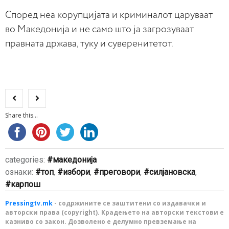
Според неа корупцијата и криминалот царуваат
во Македонија и не само што ја загрозуваат
правната држава, туку и суверенитетот.
Share this...
categories:
македонија
ознаки:
топ
,
избори
,
преговори
,
силјановска
,
карпош
Pressingtv.mk
- содржините се заштитени со издавачки и
авторски права (copyright). Крадењето на авторски текстови е
казниво со закон. Дозволено е делумно превземање на