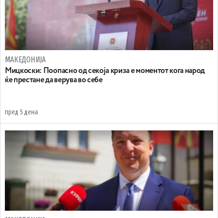
МАКЕДОНИЈА
Мицкоски: Поопасно од секоја криза е моментот кога народ
ќе престане да верува во себе
пред 5 дена