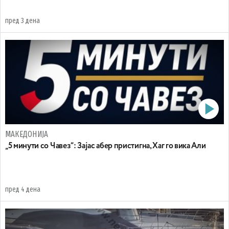
пред 3 дена
МАКЕДОНИЈА
„5 минути со Чавез“: Зајас абер пристигна, Хаг го вика Али
пред 4 дена