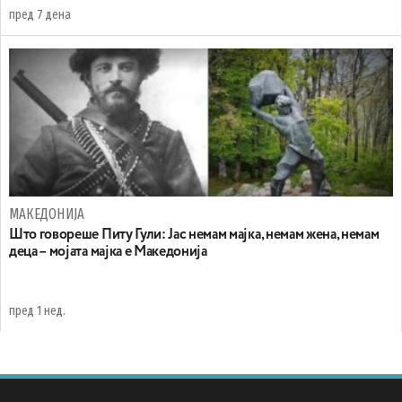
пред 7 дена
МАКЕДОНИЈА
Што говореше Питу Гули: Јас немам мајка, немам жена, немам
деца – мојата мајка е Македонија
пред 1 нед.