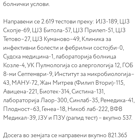
болнички услови.
Направени се 2.619 тестови преку: ИЈЗ-189, ЦЈЗ
Скопје-69, ЦЈЗ Битола-57, ЦЈЗ Прилеп-51, ЦЈЗ
Тетово–27, ЦЈЗ Куманово–49, Клиника за
инфективни болести и фебрилни состојби-0,
Судска медицина-1, лабораторија болница
Козле-4, УК Пулмологија со алергологија 12, ГОБ
8-ми Септември-9, Институт за микробиологија–
43, МАНУ-72, Жан Митрев (Филип Втори)-115,
Авицена-221, Биотек-314, Систина-131,
лабораторија Лаор-300, Синлаб-35, Ремедика-41,
Плодност–63, Генеа–18, Никоб лаб-222, ВФВ
Медикал-39, ЈЗУ и ПЗУ (рапид тест) – вкупно 537.
Досега во земјата се направени вкупно 821.365