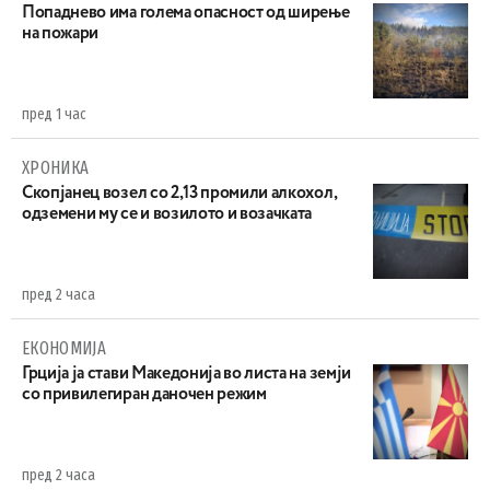
Попаднево има голема опасност од ширење
на пожари
пред 1 час
ХРОНИКА
Скопјанец возел со 2,13 промили алкохол,
одземени му се и возилото и возачката
пред 2 часа
ЕКОНОМИЈА
Грција ја стави Македонија во листа на земји
со привилегиран даночен режим
пред 2 часа