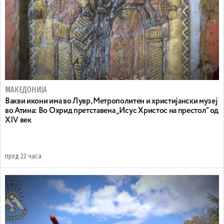
МАКЕДОНИЈА
Вакви икони има во Лувр, Метрополитен и христијански музеј
во Атина: Во Охрид претставена „Исус Христос на престол“ од
XIV век
пред 22 часа