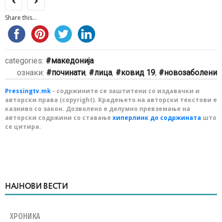
Share this...
categories:
македонија
ознаки:
починати
,
лица
,
ковид 19
,
новозаболени
Pressingtv.mk
- содржините се заштитени со издавачки и
авторски права (copyright). Крадењето на авторски текстови е
казниво со закон. Дозволено е делумно превземање на
авторски содржини со ставање
хиперлинк до содржината
што
се цитира.
НАЈНОВИ ВЕСТИ
ХРОНИКА