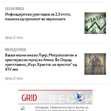
ЕКОНОМИЈА
Инфлацијата во јули падна на 2,3 отсто,
пониска од просекот во еврозоната
пред 22 часа
МАКЕДОНИЈА
Вакви икони има во Лувр, Метрополитен и
христијански музеј во Атина: Во Охрид
претставена „Исус Христос на престол“ од
XIV век
пред 22 часа