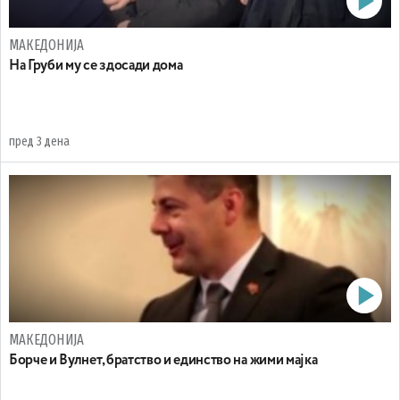
МАКЕДОНИЈА
На Груби му се здосади дома
пред 3 дена
МАКЕДОНИЈА
Борче и Вулнет, братство и единство на жими мајка