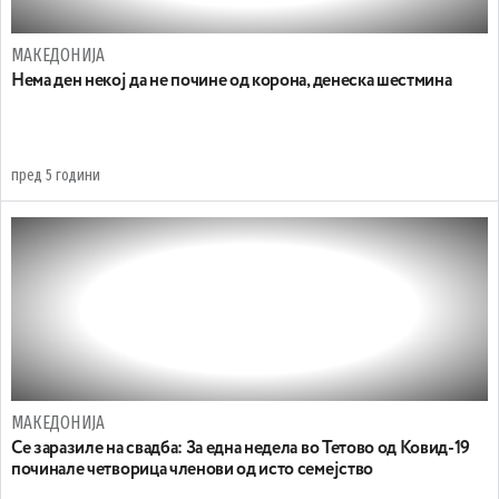
МАКЕДОНИЈА
Нема ден некој да не почине од корона, денеска шестмина
пред 5 години
МАКЕДОНИЈА
Се заразиле на свадба: За една недела во Тетово од Ковид-19
починале четворица членови од исто семејство