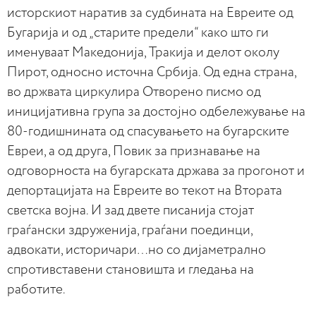
исторскиот наратив за судбината на Евреите од
Бугарија и од „старите предели“ како што ги
именуваат Македонија, Тракија и делот околу
Пирот, односно источна Србија. Од една страна,
во држвата циркулира Отворено писмо од
иницијативна група за достојно одбележување на
80-годишнината од спасувањето на бугарските
Евреи, а од друга, Повик за признавање на
одговорноста на бугарската држава за прогонот и
депортацијата на Евреите во текот на Втората
светска војна. И зад двете писанија стојат
граѓански здруженија, граѓани поединци,
адвокати, историчари…но со дијаметрално
спротивставени становишта и гледања на
работите.