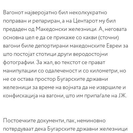
Вагонот најверојатно бил неколкукратно
поправан и репариран, а на Центарот му бил
предаден од Македонски железници. А, неговата
основна цел е да се прикаже со какви (сточни)
вагони биле депортирани македонските Евреи за
што постојат стотици други веродостојни
фотографии. За жал, во текстот се прават
манипулации со одалеченост и со километри, но
не се остава простор Бугарските државни
железници за време на војната да не извршиле и
конфискација на вагони, што им припаѓале на ЈЖ.
Постоечките документи, пак, неминовно
потврдуваат дека Бугарските државни железници