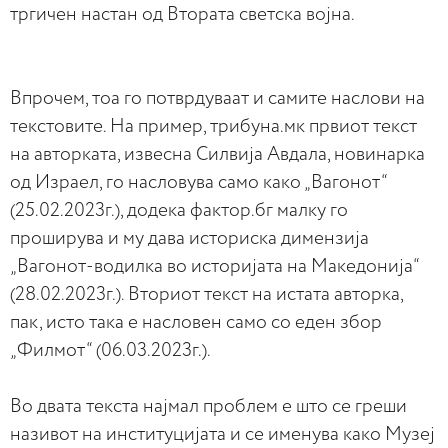
тргичен настан од Втората светска војна.
Впрочем, тоа го потврдуваат и самите наслови на
текстовите. На пример, трибуна.мк првиот текст
на авторката, извесна Силвија Авдала, новинарка
од Израел, го насловува само како „Вагонот“
(25.02.2023г.), додека фактор.бг малку го
проширува и му дава историска димензија
„Вагонот-водилка во историјата на Македонија“
(28.02.2023г.). Вториот текст на истата авторка,
пак, исто така е насловен само со еден збор
„Филмот“ (06.03.2023г.).
Во двата текста најмал проблем е што се греши
називот на институцијата и се именува како Музеј