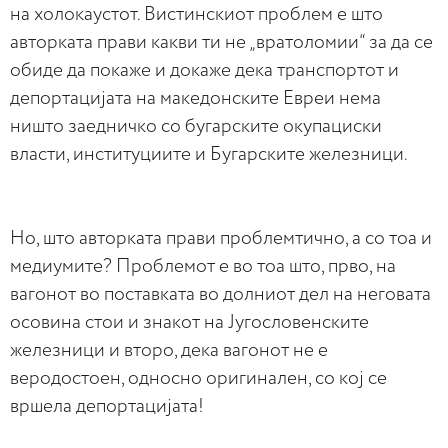
на холокаустот. Вистинскиот проблем е што
авторката прави какви ти не „вратоломии“ за да се
обиде да покаже и докаже дека транспортот и
депортацијата на македонските Евреи нема
ништо заедничко со бугарските окупациски
власти, институциите и Бугарските железници.
Но, што авторката прави проблемтично, а со тоа и
медиумите? Проблемот е во тоа што, прво, на
вагонот во поставката во долниот дел на неговата
осовина стои и знакот на Југословенските
железници и второ, дека вагонот не е
веродостоен, односно оригинален, со кој се
вршела депортацијата!