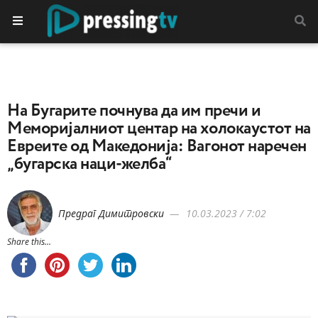
На Бугарите почнува да им пречи и
Меморијалниот центар на холокаустот на
Евреите од Македонија: Вагонот нaречен
„бугарска наци-желба“
Предраг Димитровски
10.03.2023 / 7:02
Share this...