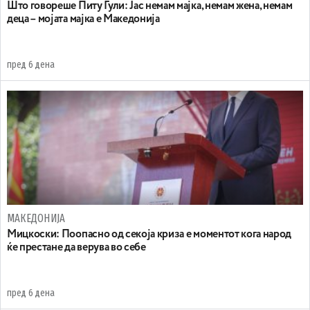
Што говореше Питу Гули: Јас немам мајка, немам жена, немам
деца – мојата мајка е Македонија
пред 6 дена
МАКЕДОНИЈА
Мицкоски: Поопасно од секоја криза е моментот кога народ
ќе престане да верува во себе
пред 6 дена