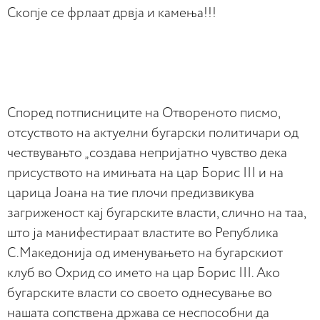
Скопје се фрлаат дрвја и камења!!!
Според потписниците на Отвореното писмо,
отсуството на актуелни бугарски политичари од
чествувањто „создава непријатно чувство дека
присуството на имињата на цар Борис III и на
царица Јоана на тие плочи предизвикува
загриженост кај бугарските власти, слично на таа,
што ја манифестираат властите во Република
С.Македонија од именувањето на бугарскиот
клуб во Охрид со името на цар Борис III. Ако
бугарските власти со своето однесување во
нашата сопствена држава се неспособни да