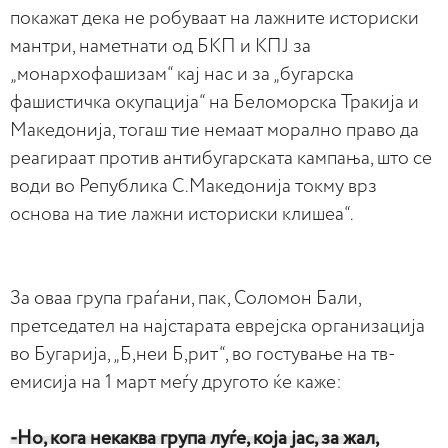
покажат дека не робуваат на лажните историски
мантри, наметнати од БКП и КПЈ за
„монархофашизам“ кај нас и за „бугарска
фашистичка окупација“ на Беломорска Тракија и
Македонија, тогаш тие немаат морално право да
реагираат против антибугарската кампања, што се
води во Република С.Македонија токму врз
основа на тие лажни историски клишеа“.
За оваа група граѓани, пак, Соломон Бали,
претседател на најстарата еврејска организација
во Бугарија, „Б,неи Б,рит“, во гостување на тв-
емисија на 1 март меѓу другото ќе каже:
-Но, кога некаква група луѓе, која јас, за жал,