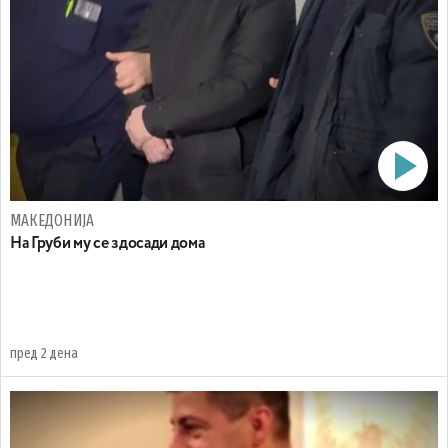
МАКЕДОНИЈА
На Груби му се здосади дома
пред 2 дена