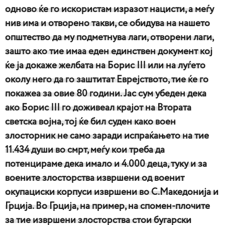
одново ќе го искористам изразот нацисти, а меѓу
нив има и отворено такви, се обидува на нашето
општество да му подметнува лаги, отворени лаги,
зашто ако тие имаа еден единствен документ кој
ќе ја докаже желбата на Борис III или на луѓето
околу него да го заштитат Еврејството, тие ќе го
покажеа за овие 80 години. Јас сум убеден дека
ако Борис III го доживеал крајот на Втората
светска војна, тој ќе бил суден како воен
злосторник не само заради испраќањето на тие
11.434 души во смрт, меѓу кои треба да
потенцираме дека имало и 4.000 деца, туку и за
воените злосторства извршени од военит
окупациски корпуси извршени во С.Македонија и
Грција. Во Грција, на пример, на спомен-плочите
за тие извршени злосторства стои бугарски