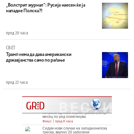
„Волстрит журнал“: Русија наесен ќе ја
нападне Полска?!
пред 20 часа
СВЕТ
Трамп нема да дава американски
државјанства само по раѓање
пред 22 часа