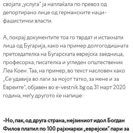
својата „услуга“ ја наплаќала по превоз од
депортирано лице од германските наци-
фашистички власти.
А, покрај документите тоа го тврдат и истакнати
лица од Бугарија, како на пример долгогодишната
претседателка на Бугарската еврејска заедница,
професорка, писателка и угледен општественик
Леа Коен. Таа, на пример, во текст насловен како
„Се удавија во лаги за мојот татко, за мене и за
Евреите“, објавен во e-vestnik.bg од 31 март 2020
година, меѓу другото ќе напише:
-Но, пак, од друга страна, нејзиниот идол Богдан
Филов платил по 100 рајхмарки „еврејски“ пари за