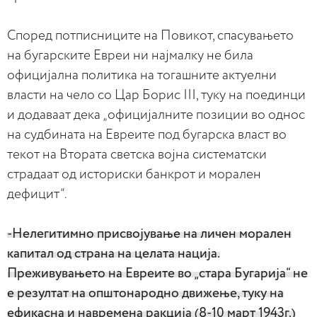
Според потписниците на Повикот, спасувањето
на бугарските Евреи ни најмалку не била
официјална политика на тогашните актуелни
власти на чело со Цар Борис III, туку на поединци
и додаваат дека „официјалните позиции во однос
на судбината на Евреите под бугарска власт во
текот на Втората светска војна систематски
страдаат од историски банкрот и морален
дефицит“.
-Нелегитимно присвојување на личен морален
капитал од страна на целата нација.
Преживувањето на Евреите во „стара Бугарија“ не
е резултат на општонародно движење, туку на
ефикасна и навремена ракција (8-10 март 1943г.)