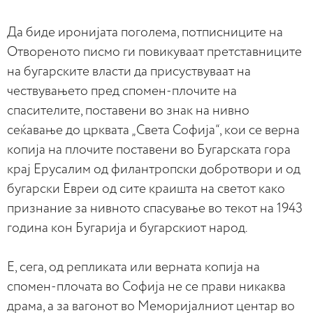
Да биде иронијата поголема, потписниците на
Отвореното писмо ги повикуваат претставниците
на бугарските власти да присуствуваат на
чествувањето пред спомен-плочите на
спасителите, поставени во знак на нивно
сеќавање до црквата „Света Софија“, кои се верна
копија на плочите поставени во Бугарската гора
крај Ерусалим од филантропски добротвори и од
бугарски Евреи од сите краишта на светот како
признание за нивното спасување во текот на 1943
година кон Бугарија и бугарскиот народ.
Е, сега, од репликата или верната копија на
спомен-плочата во Софија не се прави никаква
драма, а за вагонот во Меморијалниот центар во