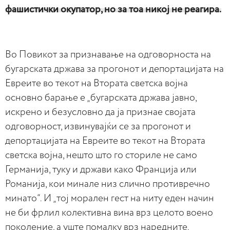
фашистички окупатор, но за тоа никој не реагира.
Во Повикот за признавање на одговорноста на
бугарската држава за прогонот и депортацијата на
Евреите во текот на Втората светска војна
основно барање е „бугарската држава јавно,
искрено и безусловно да ја признае својата
одговорност, извинувајќи се за прогонот и
депортацијата на Евреите во текот на Втората
светска војна, нешто што го сториле не само
Германија, туку и држави како Франција или
Романија, кои минале низ слично противречно
минато“. И „тој морален гест на ниту еден начин
не би фрлил колективна вина врз целото воено
поколение, а уште помалку врз наредните.