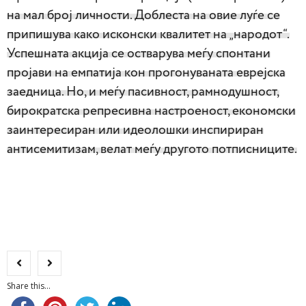
на мал број личности. Доблеста на овие луѓе се
припишува како исконски квалитет на „народот“.
Успешната акција се остварува меѓу спонтани
пројави на емпатија кон прогонуваната еврејска
заедница. Но, и меѓу пасивност, рамнодушност,
бирократска репресивна настроеност, економски
заинтересиран или идеолошки инспириран
антисемитизам, велат меѓу другото потписниците.
Share this...