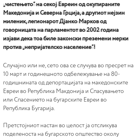
„чистењето“ на секој Евреин од окупираните
Македонија и Северна Грција, а другиот нејзин
миленик, легионарот Дјанко Марков од
говорницата на парламентот во 2002 година
изјави дека тоа биле законски преземени мерки
против „непријателско население“!
Случајно или не, сето ова се случува во пресрет на
10 март и годинешното одбележување на 80-
годишнината од депортацијата на македонските
Евреи во Република Макдонија и Спасувањето
или Спасението на бугарските Евреи во
Република Бугарија.
Претстојниот настан во целост ја отсликува
поделеноста на бугарското општество околу