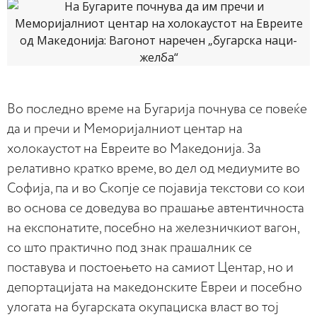
Во последно време на Бугарија почнува се повеќе
да и пречи и Меморијалниот центар на
холокаустот на Евреите во Македонија. За
релативно кратко време, во дел од медиумите во
Софија, па и во Скопје се појавија текстови со кои
во основа се доведува во прашање автентичноста
на експонатите, посебно на железничкиот вагон,
со што практично под знак прашалник се
поставува и постоењето на самиот Центар, но и
депортацијата на македонските Евреи и посебно
улогата на бугарската окупациска власт во тој