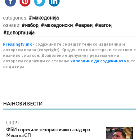
categories:
македонија
ознаки:
избор
,
македонски
,
евреи
,
вагон
,
депортација
Pressingtv.mk
- содржините се заштитени со издавачки и
авторски права (copyright). Крадењето на авторски текстови е
казниво со закон. Дозволено е делумно превземање на
авторски содржини со ставање
хиперлинк до содржината
што
се цитира.
НАЈНОВИ ВЕСТИ
СПОРТ
ФБИ спречиле терористички напад врз
Меси на СП