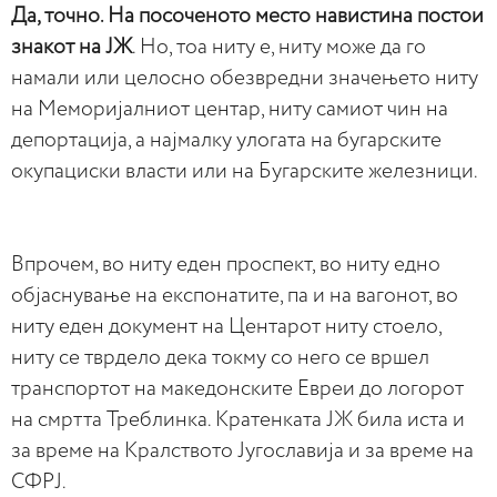
Да, точно. На посоченото место навистина постои
знакот на ЈЖ
. Но, тоа ниту е, ниту може да го
намали или целосно обезвредни значењето ниту
на Меморијалниот центар, ниту самиот чин на
депортација, а најмалку улогата на бугарските
окупациски власти или на Бугарските железници.
Впрочем, во ниту еден проспект, во ниту едно
објаснување на експонатите, па и на вагонот, во
ниту еден документ на Центарот ниту стоело,
ниту се тврдело дека токму со него се вршел
транспортот на македонските Евреи до логорот
на смртта Треблинка. Кратенката ЈЖ била иста и
за време на Кралството Југославија и за време на
СФРЈ.