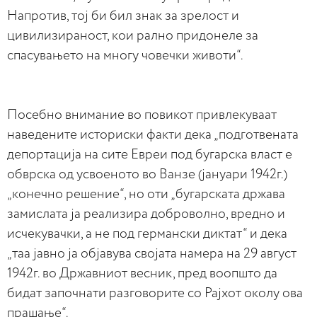
Напротив, тој би бил знак за зрелост и
цивилизираност, кои рално придонеле за
спасувањето на многу човечки животи“.
Посебно внимание во повикот привлекуваат
наведените историски факти дека „подготвената
депортација на сите Евреи под бугарска власт е
обврска од усвоеното во Ванзе (јануари 1942г.)
„конечно решение“, но оти „бугарската држава
замислата ја реализира доброволно, вредно и
исчекувачки, а не под германски диктат“ и дека
„таа јавно ја објавува својата намера на 29 август
1942г. во Државниот весник, пред воопшто да
бидат започнати разговорите со Рајхот околу ова
прашање“.