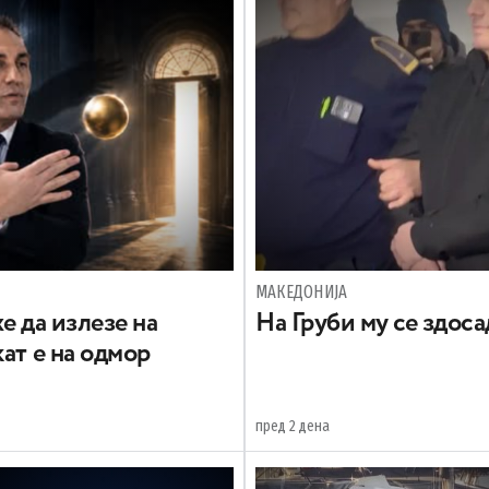
МАКЕДОНИЈА
е да излезе на
На Груби му се здос
ат е на одмор
пред 2 дена