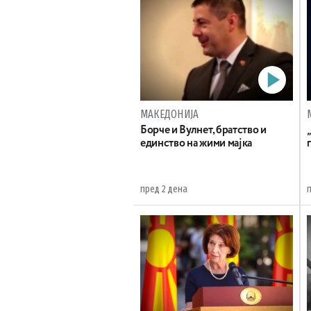
МАКЕДОНИЈА
Борче и Вулнет, братство и
единство на жими мајка
пред 2 дена