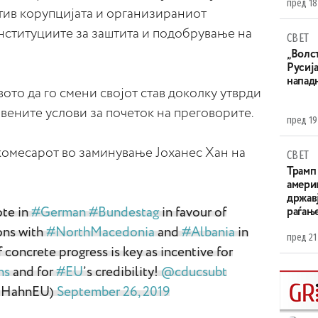
пред 18
тив корупцијата и организираниот
нституциите за заштита и подобрување на
СВЕТ
„Волс
Русија
напад
ото да го смени својот став доколку утврди
авените услови за почеток на преговорите.
пред 19
комесарот во заминување Јоханес Хан на
СВЕТ
Трамп 
амери
државј
ote in
#German
#Bundestag
in favour of
раѓањ
ons with
#NorthMacedonia
and
#Albania
in
пред 21
oncrete progress is key as incentive for
ns
and for
#EU
’s credibility!
@cducsubt
@JHahnEU)
September 26, 2019