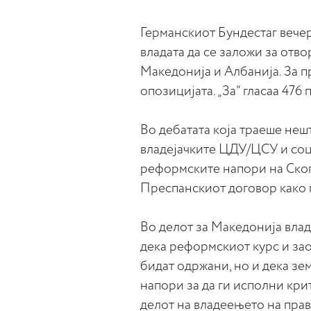
Германскиот Бундестаг вече
владата да се заложи за отв
Македонија и Албанија. За пр
опозицијата. „За“ гласаа 476 
Во дебатата која траеше неш
владејачките ЦДУ/ЦСУ и соц
реформските напори на Скопј
Преспанскиот договор како 
Во делот за Македонија влад
дека реформскиот курс и за
бидат одржани, но и дека зе
напори за да ги исполни кри
делот на владеењето на прав