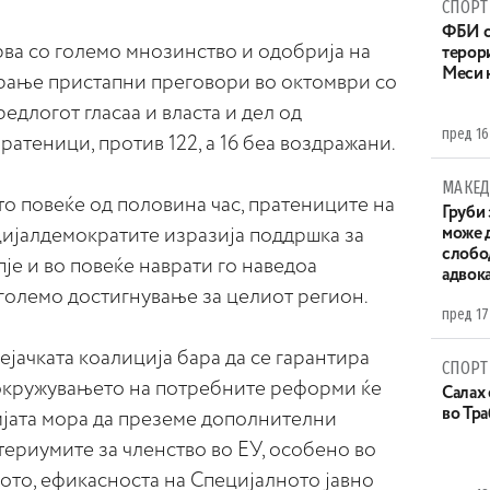
СПОРТ
ФБИ с
рва со големо мнозинство и одобрија на
терор
Меси 
орање пристапни преговори во октомври со
едлогот гласаа и власта и дел од
пред 16
пратеници, против 122, а 16 беа воздражани.
МАКЕД
то повеќе од половина час, пратениците на
Груби 
ијалдемократите изразија поддршка за
може д
слобо
е и во повеќе наврати го наведоа
адвока
големо достигнување за целиот регион.
пред 17
ејачката коалиција бара да се гарантира
СПОРТ
окружувањето на потребните реформи ќе
Салах 
во Тр
мјата мора да преземе дополнителни
териумите за членство во ЕУ, особено во
ото, ефикасноста на Специјалното јавно