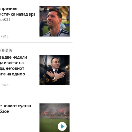
пречиле
истички напад врз
на СП
 часа
ОНИЈА
за две недели
а излезе на
да, неговиот
т е на одмор
 часа
е новиот султан
абзон