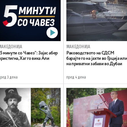
МАКЕДОНИЈА
МАКЕДОНИЈА
„5 минути со Чавез“: Зајас абер
Раководството на СДСМ
пристигна, Хаг го вика Али
барајте го на јахти во Грција ил
на приватни забави во Дубаи
пред 3 дена
пред 4 дена