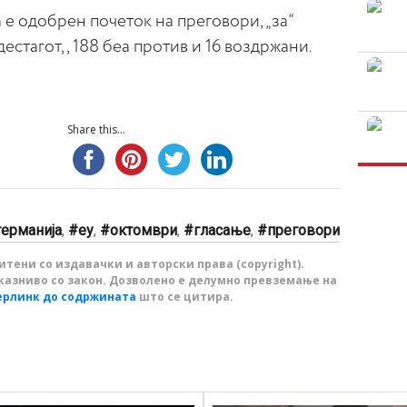
ка е одобрен почеток на преговори, „за“
естагот,, 188 беа против и 16 воздржани.
Share this...
германија
,
еу
,
октомври
,
гласање
,
преговори
тени со издавачки и авторски права (copyright).
казниво со закон. Дозволено е делумно превземање на
ерлинк до содржината
што се цитира.