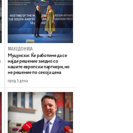
МАКЕДОНИЈА
Муцунски: Ќе работиме да се
и
најде решение заедно со
нашите европски партнери, но
не решение по секоја цена
пред 5 дена