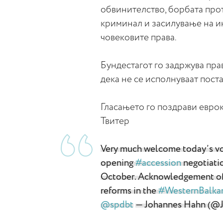
обвинителство, борбата про
криминал и засилување на и
човековите права.
Бундестагот го задржува прав
дека не се исполнуваат пост
Гласањето го поздрави евро
Твитер
Very much welcome today’s v
opening
#accession
negotiati
October. Acknowledgement of c
reforms in the
#WesternBalka
@spdbt
— Johannes Hahn (