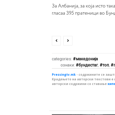
За Албанија, за која исто та
гласаа 395 пратеници во Бунд
categories:
македонија
ознаки:
бундестаг
,
топ
,
Pressingtv.mk
- содржините се зашти
Крадењето на авторски текстови е 
авторски содржини со ставање
хип