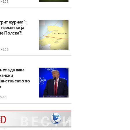
 часа
трит журнал“:
 наесен ќе ја
не Полска?!
 часа
нема да дава
кански
анства само по
е
 час