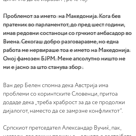
Проблемот за името на Македонија. Кога бев
пратеник во парламентот, до пред шест години,
имав редовни состаноци со грчкиот амбасадор во
Виена. Секогаш добро разговаравме, но една
работа ме нервираше тоа е името на Македонија.
Оној фамозен БЈРМ. Мене апсолутно ништо не
ми е јасно за што станува збор .
Ван дер Белен спомна дека Австрија има
проблеми со коринтските Словенци, притоа
додаде дека „треба храброст за да се продолжи
дијалогот, наместо да се замрзне конфликтот“.
Српскиот претседател Александар Вучиќ, пак,