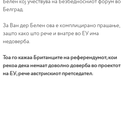
Белен кој учествува на Безбедносниот форум во
Белград.
За Ван дер Белен ова е комплицирано прашање,
зашто како што рече и внатре во ЕУ има
недоверба.
Тоа го кажаа Британците на референдумот, кои
рекоа дека немаат доволно доверба во проектот
на ЕУ, рече австрискиот претседател.