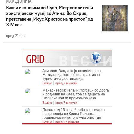
МАКЕДОНИЈА
Вакви икони има во Лувр, Метрополитен и
христијански музеј во Атина: Во Охрид
претставена „Исус Христос на престол“ од
XIV век
пред 21 час