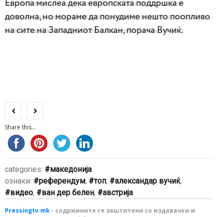
Европа мислеа дека европската поддршка е
доволна, но мораме да понудиме нешто поопливо
на сите на Западниот Балкан, порача Вучиќ.
Share this...
categories:
македонија
ознаки:
референдум
,
топ
,
александар вучиќ
,
видео
,
ван дер белен
,
австрија
Pressingtv.mk
- содржините се заштитени со издавачки и