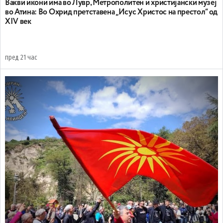
Вакви икони има во Лувр, Метрополитен и христијански музеј
во Атина: Во Охрид претставена „Исус Христос на престол“ од
XIV век
пред 21 час