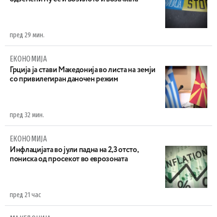
пред 29 мин.
ЕКОНОМИЈА
Грција ја стави Македонија во листа на земји
со привилегиран даночен режим
пред 32 мин.
ЕКОНОМИЈА
Инфлацијата во јули падна на 2,3 отсто,
пониска од просекот во еврозоната
пред 21 час