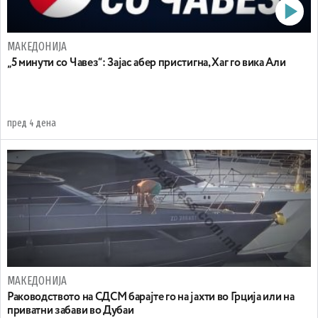
МАКЕДОНИЈА
„5 минути со Чавез“: Зајас абер пристигна, Хаг го вика Али
пред 4 дена
МАКЕДОНИЈА
Раководството на СДСМ барајте го на јахти во Грција или на
приватни забави во Дубаи