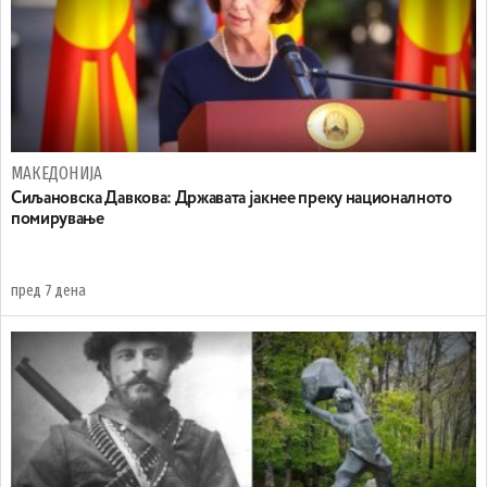
МАКЕДОНИЈА
Сиљановска Давкова: Државата јакнее преку националното
помирување
пред 7 дена