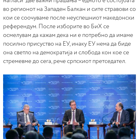
нагласи две важни прашања – едното е состојбата
во регионот на Западен Балкан и сите стравови со
кои се соочуваме после неуспешниот македонски
референдум. После изборите во БиХ се
осмелувам да кажам дека ни е потребно да имаме
посилно присуство на ЕУ, инаку ЕУ нема да биде
она светло на демократија и слобода кон кое се
стремевме до сега, рече српскиот претседател.