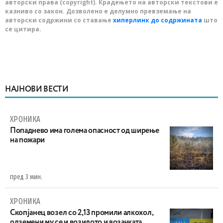
авторски права (copyright). Крадењето на авторски текстови е
казниво со закон. Дозволено е делумно превземање на
авторски содржини со ставање
хиперлинк до содржината
што
се цитира.
НАЈНОВИ ВЕСТИ
ХРОНИКА
Попаднево има голема опасност од ширење
на пожари
пред 3 мин.
ХРОНИКА
Скопјанец возел со 2,13 промили алкохол,
одземени му се и возилото и возачката