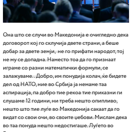
Она што се случи во Македонија е очигледно дека
договорот кој го склучија двете страни, а беше
добар за двете земји, не го прифати народот, тој
не му се допадна. Наместо тоа да го признаат
играме со разни математички формули, се
залажуваме.. Добро, им понудија колач, ќе бидете
дел од НАТО, ние во Србија ја немаме таа
аспирација, па добро тие рекоа тие приказни ги
слушаме 12 години, ни треба нешто опипливо,
нешто што тие луѓе во Македонија сакаат да го
видат со свои очи, во своите џебови. Мислам дека
во таа понуда нешто недостигаше. Луѓето во