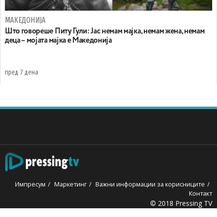
МАКЕДОНИЈА
Што говореше Питу Гули: Јас немам мајка, немам жена, немам
деца – мојата мајка е Македонија
пред 7 дена
Импресум
Маркетинг
Важни информации за корисниците
Контакт
© 2018 Pressing TV
holiganbet
Holiganbet
jojobet
grandpashabet
betpark
casibo