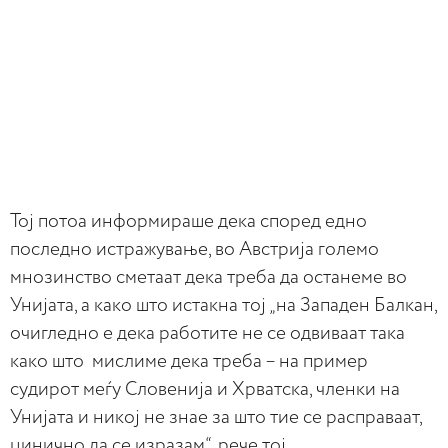
Тој потоа информираше дека според едно
последно истражување, во Австрија големо
мнозинство сметаат дека треба да останеме во
Унијата, а како што истакна тој „на Западен Балкан,
очигледно е дека работите не се одвиваат така
како што мислиме дека треба – на пример
судирот меѓу Словенија и Хрватска, членки на
Унијата и никој не знае за што тие се расправаат,
цинично да се изразам“, рече тој.