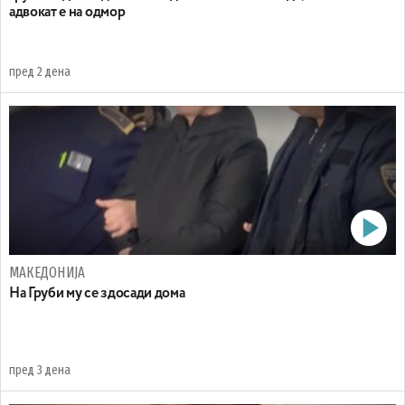
адвокат е на одмор
пред 2 дена
МАКЕДОНИЈА
На Груби му се здосади дома
пред 3 дена