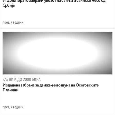
И Црна Гора го забрани увозот на свињи и свинско месо од
Србија
пред 7 години
КАЗНИ И ДО 2000 ЕВРА
Издадена забрана за движење во шума на Осоговските
Планини
пред 7 години