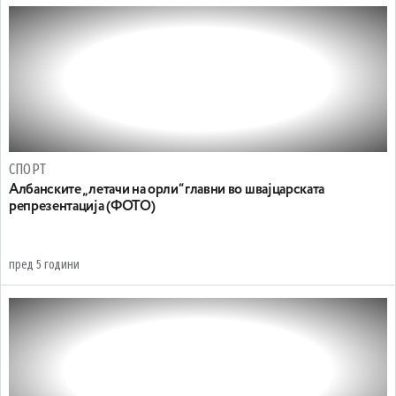
СПОРТ
Албанските „летачи на орли“ главни во швајцарската
репрезентација (ФОТО)
пред 5 години