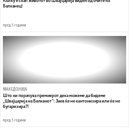
Колку е скап животот во Швајцарија виден од очите на
Балканец!
пред 5 години
МАКЕДОНИЈА
Што ни порачува премиерот дека можеме да бидеме
„Швајцарија на Балканот“: Заев ќе не кантонизира или ќе не
бугаризира?!
пред 5 години