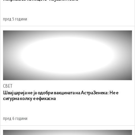
пред 5 години
СВЕТ
Швајцарија не ја одобри вакцината на АстраЗенека: Не е
сигурна колку е ефикасна
пред 6 години