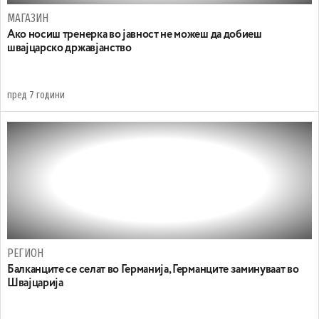
МАГАЗИН
Ако носиш тренерка во јавност не можеш да добиеш
швајцарско државјанство
пред 7 години
РЕГИОН
Балканците се селат во Германија, Германците заминуваат во
Швајцарија