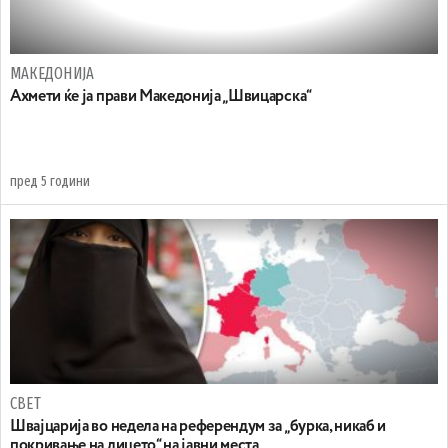
МАКЕДОНИЈА
Ахмети ќе ја прави Македонија „Швицарска“
пред 5 години
СВЕТ
Швајцарија во недела на референдум за „бурка, никаб и
покривање на лицето“ на јавни места