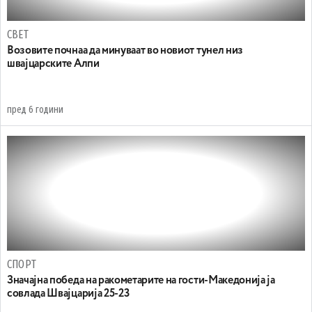
СВЕТ
Возовите почнаа да минуваат во новиот тунел низ
швајцарските Алпи
пред 6 години
СПОРТ
Значајна победа на ракометарите на гости-Македонија ја
совлада Швајцарија 25-23