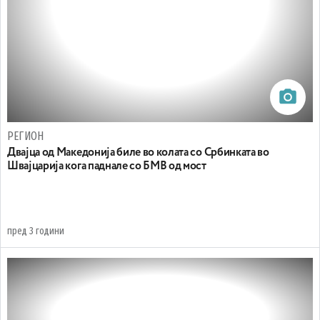
РЕГИОН
Двајца од Македонија биле во колата со Србинката во
Швајцарија кога паднале со БМВ од мост
пред 3 години