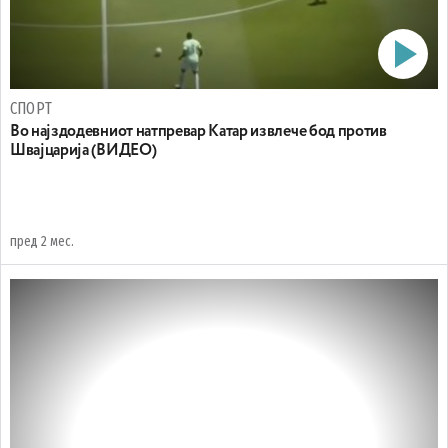
СПОРТ
Во најздодевниот натпревар Катар извлече бод против
Швајцарија (ВИДЕО)
пред 2 мес.