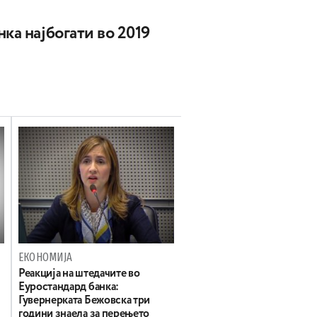
ка најбогати во 2019
ЕКОНОМИЈА
Реакција на штедачите во
Еуростандард банка:
Гувернерката Бежовска три
години знаела за перењето