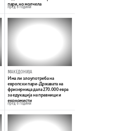
пари, но молчела
пред 6 години
МАКЕДОНИЈА
Има ли злоупотреба на
европски пари-Државата на
фризерница дала 270.000 евра
за едукација на правници и
економисти
пред 6 години