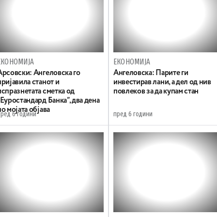
ЕКОНОМИЈА
ЕКОНОМИЈА
Арсовски: Ангеловска го
Ангеловска: Парите ги
пријавила станот и
инвестирав лани, а дел од нив
испразнетата сметка од
повлеков за да купам стан
„Еуростандард Банка”, два дена
по мојата објава
пред 6 години
пред 6 години