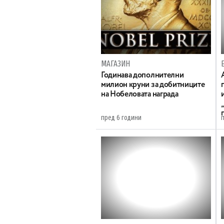
МАГАЗИН
Годинава дополнителни
милион круни за добитниците
на Нобеловата награда
пред 6 години