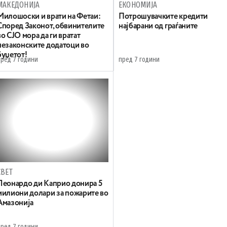
МАКЕДОНИЈА
ЕКОНОМИЈА
Милошоски и врати на Фетаи:
Потрошувачките кредити
Според Законот, обвинителите
најбарани од граѓаните
во СЈО мора да ги вратат
незаконските додатоци во
буџетот!
пред 7 години
пред 7 години
СВЕТ
Леонардо ди Каприо донира 5
милиони долари за пожарите во
Амазонија
пред 7 години