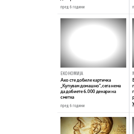
пред 6 години
ЕКОНОМИЈА
Ако сте добиле картичка
„Купувам домашно“, сега нема
да добиете 6.000 денари на
сметка
пред 6 години