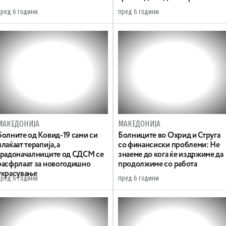
пред 6 години
пред 6 години
МАКЕДОНИЈА
МАКЕДОНИЈА
Болните од Ковид-19 сами си
Болниците во Охрид и Струга
плаќаат терапија, а
со финансиски проблеми: Не
градоначалниците од СДСМ се
знаеме до кога ќе издржиме да
расфрлаат за новогодишно
продолжиме со работа
украсување
пред 6 години
пред 6 години