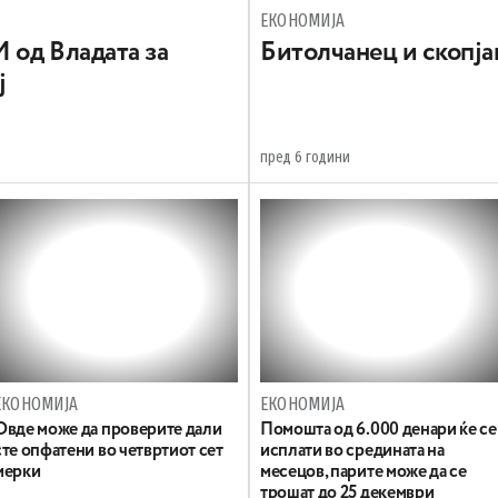
ЕКОНОМИЈА
 од Владата за
Битолчанец и скопјан
ј
пред 6 години
ЕКОНОМИЈА
ЕКОНОМИЈА
Овде може да проверите дали
Помошта од 6.000 денари ќе се
сте опфатени во четвртиот сет
исплати во средината на
мерки
месецов, парите може да се
трошат до 25 декември