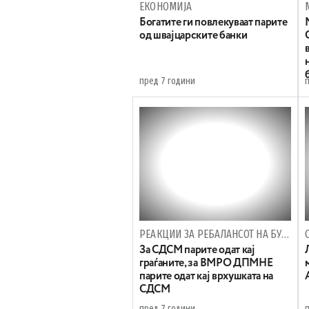
ЕКОНОМИЈА
Богатите ги повлекуваат парите
од швајцарските банки
пред 7 години
РЕАКЦИИ ЗА РЕБАЛАНСОТ НА БУЏЕТОТ
За СДСМ парите одат кај
граѓаните, за ВМРО ДПМНЕ
парите одат кај врхушката на
СДСМ
пред 7 години