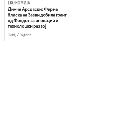
ЕКОНОМИЈА
Димче Арсовски: Фирма
блиска на Заеви добила грант
од Фондот за иновации и
технолошки развој
пред 7 години