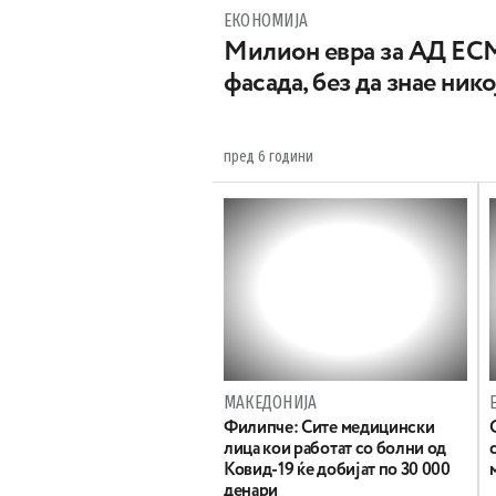
ЕКОНОМИЈА
Милион евра за АД ЕСМ
фасада, без да знае нико
пред 6 години
МАКЕДОНИЈА
Филипче: Сите медицински
лица кои работат со болни од
Ковид-19 ќе добијат по 30 000
денари