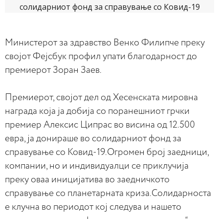
Министерот за здравство Венко Филипче преку
својот Фејсбук профил упати благодарност до
премиерот Зоран Заев.
Премиерот, својот дел од Хесенската мировна
награда која ја добија со поранешниот грчки
премиер Алексис Ципрас во висина од 12.500
евра, ја донираше во солидарниот фонд за
справување со Ковид-19.Огромен број заедници,
компании, но и индивидуалци се приклучија
преку оваа иницијатива во заедничкото
справување со планетарната криза.Солидарноста
е клучна во периодот кој следува и нашето