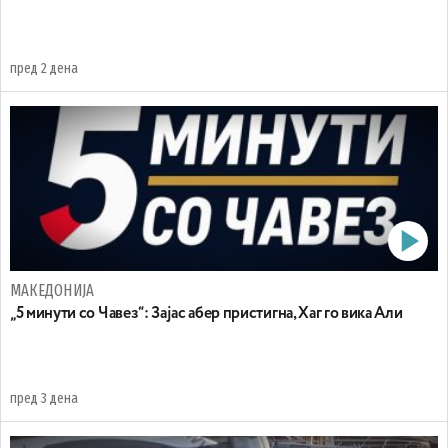
пред 2 дена
МАКЕДОНИЈА
„5 минути со Чавез“: Зајас абер пристигна, Хаг го вика Али
пред 3 дена