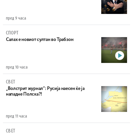
пред 9 часа
СПОРТ
Салах е новиот султан во Трабзон
пред 10 часа
СВЕТ
„Волстрит журнал“: Русија наесен ќе ја
нападне Полска?!
пред 11 часа
СВЕТ