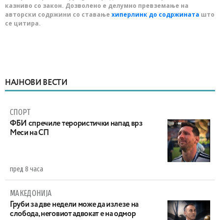
казниво со закон. Дозволено е делумно превземање на
авторски содржини со ставање
хиперлинк до содржината
што
се цитира.
НАЈНОВИ ВЕСТИ
СПОРТ
ФБИ спречиле терористички напад врз
Меси на СП
пред 8 часа
МАКЕДОНИЈА
Груби за две недели може да излезе на
слобода, неговиот адвокат е на одмор