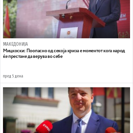
МАКЕДОНИЈА
Мицкоски: Поопасно од секоја криза е моментот кога народ
ќе престане да верува во себе
пред 5 дена