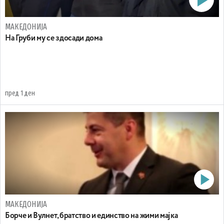
МАКЕДОНИЈА
На Груби му се здосади дома
пред 1 ден
МАКЕДОНИЈА
Борче и Вулнет, братство и единство на жими мајка