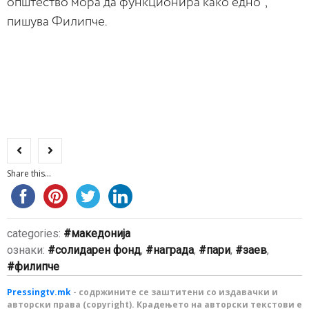
општество мора да функционира како едно“,
пишува Филипче.
Share this...
categories:
македонија
ознаки:
солидарен фонд
,
награда
,
пари
,
заев
,
филипче
Pressingtv.mk
- содржините се заштитени со издавачки и
авторски права (copyright). Крадењето на авторски текстови е