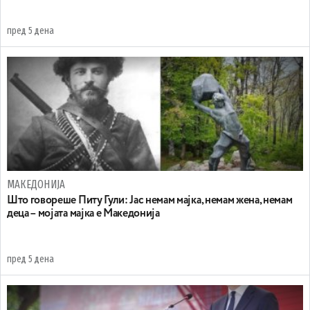
пред 5 дена
МАКЕДОНИЈА
Што говореше Питу Гули: Јас немам мајка, немам жена, немам
деца – мојата мајка е Македонија
пред 5 дена