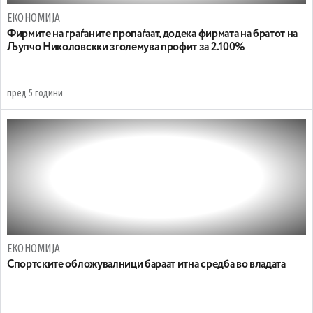
ЕКОНОМИЈА
Фирмите на граѓаните пропаѓаат, додека фирмата на братот на
Љупчо Николовскки зголемува профит за 2.100%
пред 5 години
ЕКОНОМИЈА
Спортските обложувалници бараат итна средба во владата