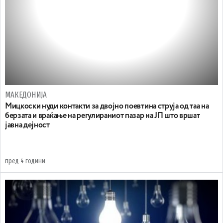
МАКЕДОНИЈА
Мицкоски нуди контакти за двојно поевтина струја од таа на
берзата и враќање на регулираниот пазар на ЈП што вршат
јавна дејност
пред 4 години