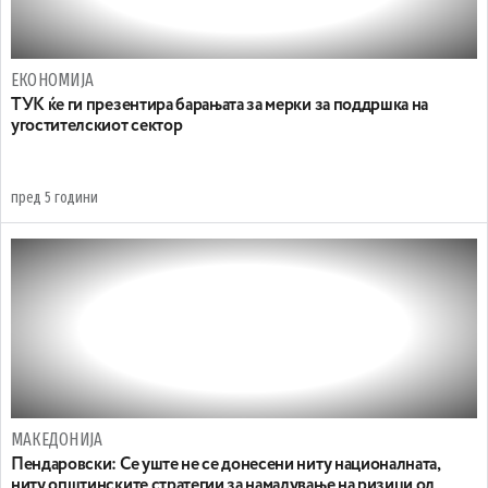
ЕКОНОМИЈА
ТУК ќе ги презентира барањата за мерки за поддршка на
угостителскиот сектор
пред 5 години
МАКЕДОНИЈА
Пендаровски: Се уште не се донесени ниту националната,
ниту општинските стратегии за намалување на ризици од