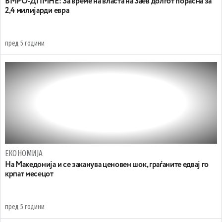
ВМРО-ДПМНЕ: За време на власта на Заев долгот порасна за
2,4 милијарди евра
пред 5 години
ЕКОНОМИЈА
На Македонија и се заканува ценовен шок, граѓаните eдвај го
крпат месецот
пред 5 години