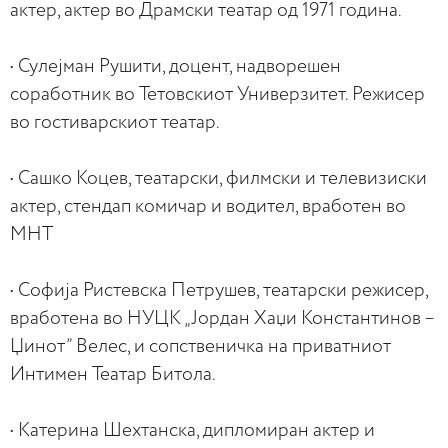
актер, актер во Драмски театар од 1971 година.
• Сулејман Рушити, доцент, надворешен
соработник во Тетовскиот Универзитет. Режисер
во гостиварскиот театар.
• Сашко Коцев, театарски, филмски и телевизиски
актер, стендап комичар и водител, вработен во
МНТ
• Софија Ристевска Петрушев, театарски режисер,
вработена во НУЦК „Јордан Хаџи Константинов –
Џинот” Велес, и сопственичка на приватниот
Интимен Театар Битола.
• Катерина Шехтанска, дипломиран актер и