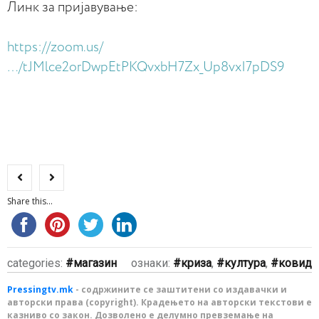
Линк за пријавување:
https://zoom.us/
…/tJMlce2orDwpEtPKQvxbH7Zx_Up8vxI7pDS9
Share this...
categories:
магазин
ознаки:
криза
,
култура
,
ковид
Pressingtv.mk
- содржините се заштитени со издавачки и
авторски права (copyright). Крадењето на авторски текстови е
казниво со закон. Дозволено е делумно превземање на