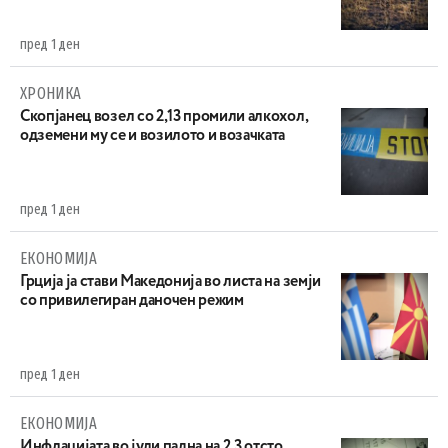
пред 1 ден
ХРОНИКА
Скопјанец возел со 2,13 промили алкохол,
одземени му се и возилото и возачката
пред 1 ден
ЕКОНОМИЈА
Грција ја стави Македонија во листа на земји
со привилегиран даночен режим
пред 1 ден
ЕКОНОМИЈА
Инфлацијата во јули падна на 2,3 отсто,