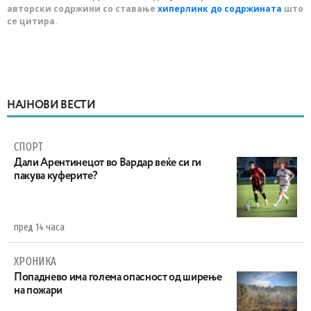
авторски содржини со ставање
хиперлинк до содржината
што
се цитира.
НАЈНОВИ ВЕСТИ
СПОРТ
Дали Арентинецот во Вардар веќе си ги
пакува куферите?
пред 14 часа
ХРОНИКА
Попаднево има голема опасност од ширење
на пожари