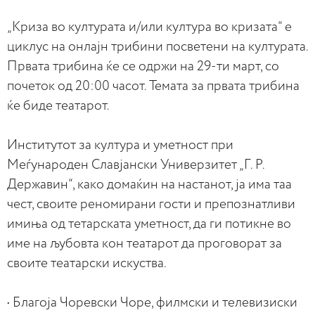
„Криза во културата и/или култура во кризата“ е
циклус на онлајн трибини посветени на културата.
Првата трибина ќе се одржи на 29-ти март, со
почеток од 20:00 часот. Темата за првата трибина
ќе биде театарот.
Институтот за култура и уметност при
Меѓународен Славјански Универзитет „Г. Р.
Державин“, како домаќин на настанот, ја има таа
чест, своите реномирани гости и препознатливи
имиња од тетарската уметност, да ги потикне во
име на љубовта кон театарот да проговорат за
своите театарски искуства.
• Благоја Чоревски Чоре, филмски и телевизиски