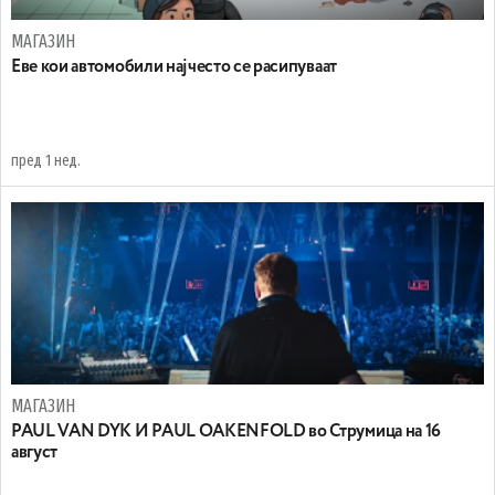
МАГАЗИН
Еве кои автомобили најчесто се расипуваат
пред 1 нед.
МАГАЗИН
PAUL VAN DYK И PAUL OAKENFOLD во Струмица на 16
август