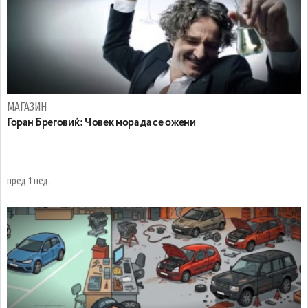
МАГАЗИН
Горан Бреговиќ: Човек мора да се ожени
пред 1 нед.