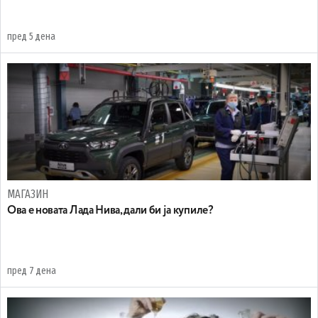
пред 5 дена
МАГАЗИН
Ова е новата Лада Нива, дали би ја купиле?
пред 7 дена