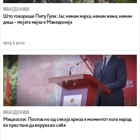
МАКЕДОНИЈА
Што говореше Питу Гули: Јас немам мајка, немам жена, немам
деца – мојата мајка е Македонија
пред 6 дена
МАКЕДОНИЈА
Мицкоски: Поопасно од секоја криза е моментот кога народ
ќе престане да верува во себе