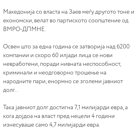
Македонија со власта на Заев меѓу другото тоне и
економски, велат во партиското соопштение од
ВМРО-ДПМНЕ.
Освен што за една година се затворија над 6200
компании и скоро 60 илјади лица се нови
невработени, поради нивната неспособност,
криминали и неодговорно трошење на
народните пари, енормно се зголеми јавниот
долг. .
Така јавниот долг достигна 7,1 милијарди евра, а
кога дојдоа на власт пред нецели 4 години
изнесуваше само 4,7 милијарди евра.