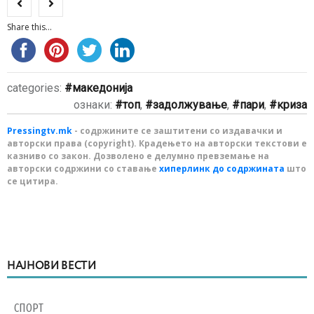
Share this...
categories:
македонија
ознаки:
топ
,
задолжување
,
пари
,
криза
Pressingtv.mk
- содржините се заштитени со издавачки и
авторски права (copyright). Крадењето на авторски текстови е
казниво со закон. Дозволено е делумно превземање на
авторски содржини со ставање
хиперлинк до содржината
што
се цитира.
НАЈНОВИ ВЕСТИ
СПОРТ