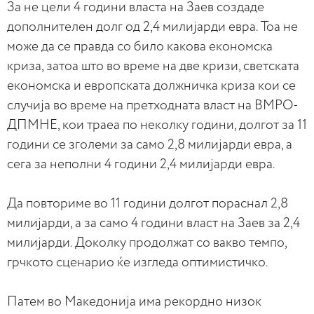
За не цели 4 години власта на Заев создаде
дополнителен долг од 2,4 милијарди евра. Тоа не
може да се правда со било какова економска
криза, затоа што во време на две кризи, светската
економска и европската должничка криза кои се
случија во време на претходната власт на ВМРО-
ДПМНЕ, кои траеа по неколку години, долгот за 11
години се зголеми за само 2,8 милијарди евра, а
сега за неполни 4 години 2,4 милијарди евра.
Да повториме во 11 години долгот пораснал 2,8
милијарди, а за само 4 години власт на Заев за 2,4
милијарди. Доколку продолжат со вакво темпо,
грчкото сценарио ќе изгледа оптимистичко.
Патем во Македонија има рекордно низок