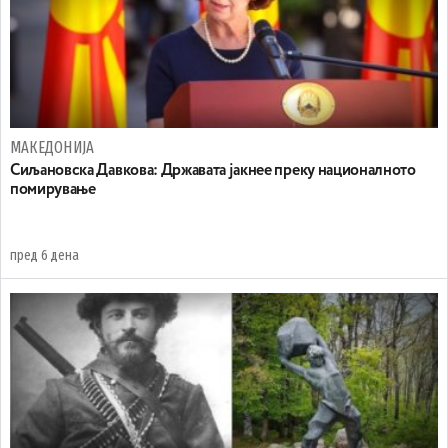
МАКЕДОНИЈА
Сиљановска Давкова: Државата јакнее преку националното
помирување
пред 6 дена