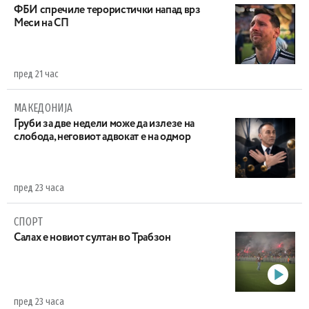
ФБИ спречиле терористички напад врз
Меси на СП
пред 21 час
МАКЕДОНИЈА
Груби за две недели може да излезе на
слобода, неговиот адвокат е на одмор
пред 23 часа
СПОРТ
Салах е новиот султан во Трабзон
пред 23 часа