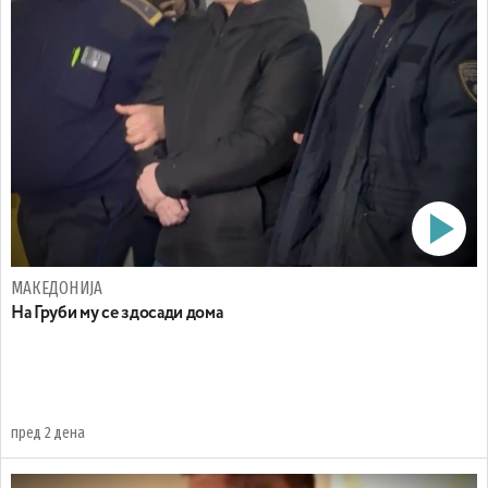
МАКЕДОНИЈА
На Груби му се здосади дома
пред 2 дена