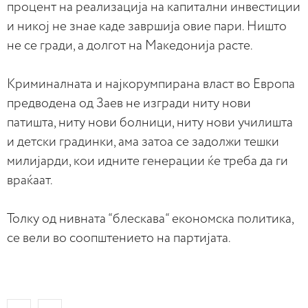
процент на реализација на капитални инвестиции
и никој не знае каде завршија овие пари. Ништо
не се гради, а долгот на Македонија расте.
Криминалната и најкорумпирана власт во Европа
предводена од Заев не изгради ниту нови
патишта, ниту нови болници, ниту нови училишта
и детски градинки, ама затоа се задолжи тешки
милијарди, кои идните генерации ќе треба да ги
враќаат.
Толку од нивната “блескава“ економска политика,
се вели во соопштението на партијата.