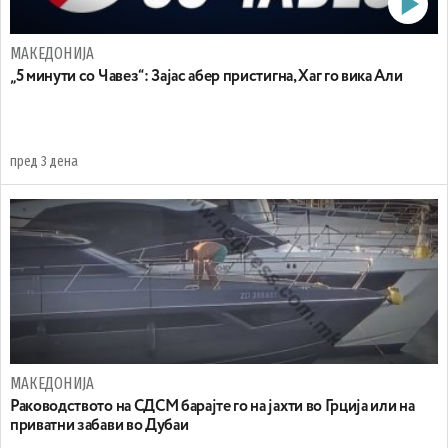
МАКЕДОНИЈА
„5 минути со Чавез“: Зајас абер пристигна, Хаг го вика Али
пред 3 дена
МАКЕДОНИЈА
Раководството на СДСМ барајте го на јахти во Грција или на
приватни забави во Дубаи