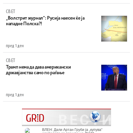
СВЕТ
„Волстрит журнал“: Русија наесен ќе ја
нападне Полска?!
пред 1 ден
СВЕТ
Трамп нема да дава американски
државјанства само по раѓање
пред 1 ден