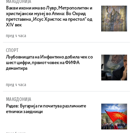
МАКЕДОНИЈА
Вакви икони има во Лувр, Метрополитен и
христијански музеј во Атина: Во Охрид
претставена „Исус Христос на престол“ од
XIV век
пред 4 часа
СПОРТ
Љубовницата на Инфантино добила чек со
шест цифри, првиот човек на ФИФА
демантира
пред 4 часа
МАКЕДОНИЈА
Радев: Бугарија ги почитува различните
етнички заедници