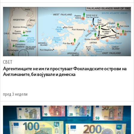
СВЕТ
Аргентинците не им ги простуваат Фокландските острови на
Англичаните, би војувале и денеска
пред 3 недели