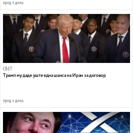
пред 4 дена
СВЕТ
Tрамп му даде уште една шанса на Иран за договор
пред 4 дена