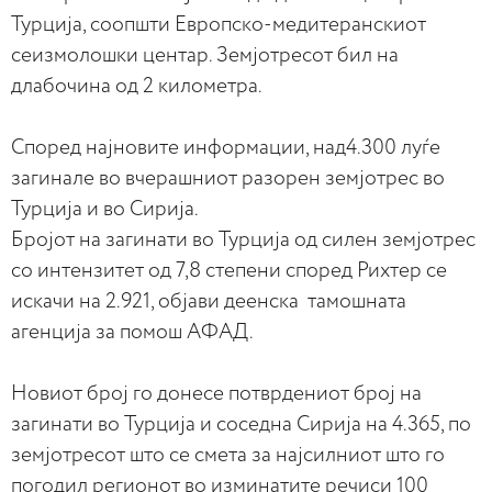
Турција, соопшти Европско-медитеранскиот
сеизмолошки центар. Земјотресот бил на
длабочина од 2 километра.
Според најновите информации, над4.300 луѓе
загинале во вчерашниот разорен земјотрес во
Турција и во Сирија.
Бројот на загинати во Турција од силен земјотрес
со интензитет од 7,8 степени според Рихтер се
искачи на 2.921, објави деенска тамошната
агенција за помош АФАД.
Новиот број го донесе потврдениот број на
загинати во Турција и соседна Сирија на 4.365, по
земјотресот што се смета за најсилниот што го
погодил регионот во изминатите речиси 100