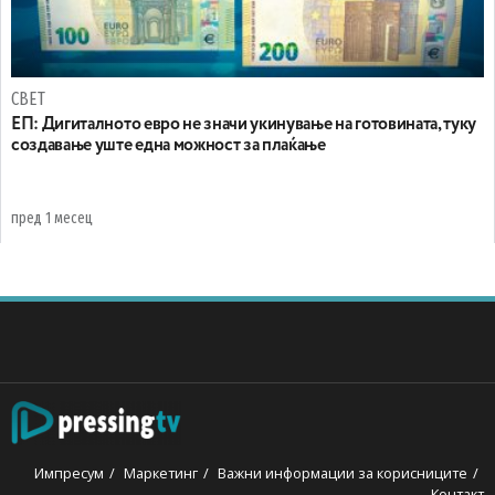
СВЕТ
ЕП: Дигиталното евро не значи укинување на готовината, туку
создавање уште една можност за плаќање
пред 1 месец
Импресум
Маркетинг
Важни информации за корисниците
Контакт