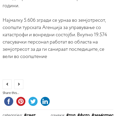
години.
Најмалку 5.606 згради се урнаа во земјотресот,
соопшти турската Агенција за управување со
катастрофи и вонредни состојби. Вкупно 19.574
спасувачки персонал работат во областа на
земјотресот за да ги санираат последиците, се
вели во соопштение
Share this...
categories:
свет
ознаки:
топ
,
фото
,
земјотрес