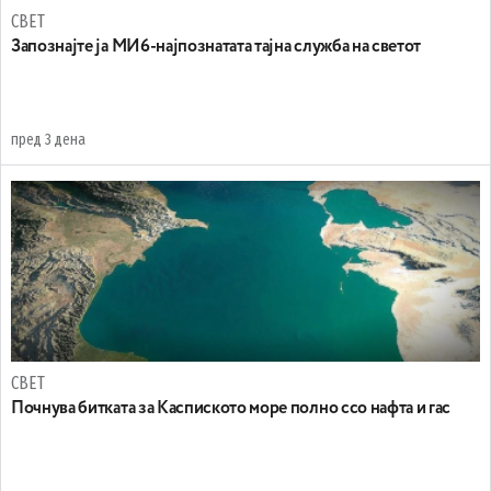
СВЕТ
Запознајте ја МИ6-најпознатата тајна служба на светот
пред 3 дена
СВЕТ
Почнува битката за Каспиското море полно ссо нафта и гас