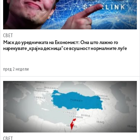
СВЕТ
Маск до уредничката на Економист: Она што лажно го
нарекувате „крајна десница“ се всушност нормалните луѓе
пред 2 недели
СВЕТ