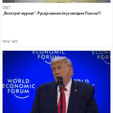
СВЕТ
„Волстрит журнал“: Русија наесен ќе ја нападне Полска?!
пред 1 ден