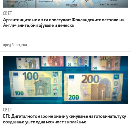
СВЕТ
Аргентинците не им ги простуваат Фокландските острови на
Англичаните, би војувале и денеска
пред 3 недели
СВЕТ
ЕП: Дигиталното евро не значи укинување на готовината, туку
создавање уште една можност за плаќање