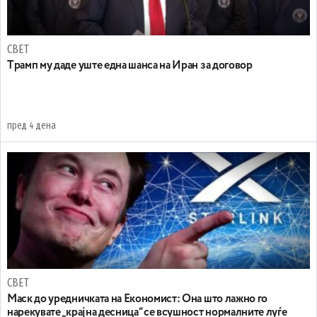
СВЕТ
Tрамп му даде уште една шанса на Иран за договор
пред 4 дена
СВЕТ
Маск до уредничката на Економист: Она што лажно го
нарекувате „крајна десница“ се всушност нормалните луѓе