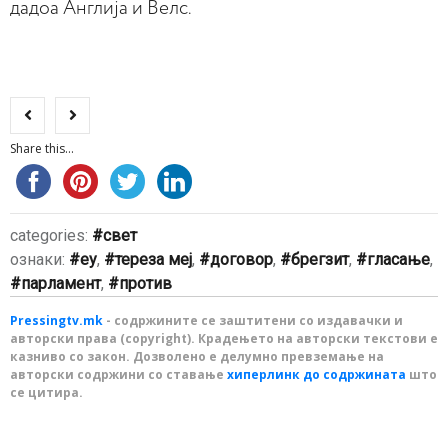
дадоа Англија и Велс.
Share this...
categories:
свет
ознаки:
еу
,
тереза меј
,
договор
,
брегзит
,
гласање
,
парламент
,
против
Pressingtv.mk
- содржините се заштитени со издавачки и
авторски права (copyright). Крадењето на авторски текстови е
казниво со закон. Дозволено е делумно превземање на
авторски содржини со ставање
хиперлинк до содржината
што
се цитира.