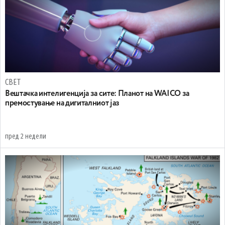
СВЕТ
Вештачка интелигенција за сите: Планот на WAICO за
премостување на дигиталниот јаз
пред 2 недели