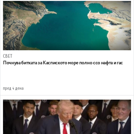
СВЕТ
Почнува битката за Каспиското море полно ссо нафта и гас
пред 4 дена