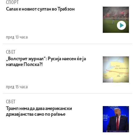
СПОРТ
Салах е новиот султан во Трабзон
пред 13 часа
СВЕТ
„Волстрит журнал“: Русија наесен ќе ја
нападне Полска?!
пред 15 часа
СВЕТ
Трамп нема да дава американски
државјанства само по раѓање