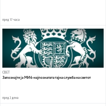
пред 17 часа
СВЕТ
Запознајте ја МИ6-најпознатата тајна служба на светот
пред 2 дена