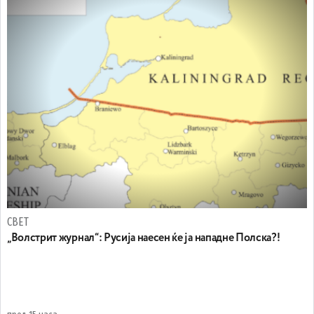
СВЕТ
„Волстрит журнал“: Русија наесен ќе ја нападне Полска?!