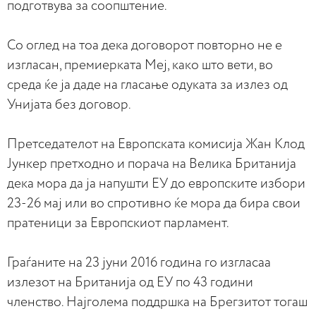
подготвува за соопштение.
Со оглед на тоа дека договорот повторно не е
изгласан, премиерката Меј, како што вети, во
среда ќе ја даде на гласање одуката за излез од
Унијата без договор.
Претседателот на Европската комисија Жан Клод
Јункер претходно и порача на Велика Британија
дека мора да ја напушти ЕУ до европските избори
23-26 мај или во спротивно ќе мора да бира свои
пратеници за Европскиот парламент.
Граѓаните на 23 јуни 2016 година го изгласаа
излезот на Британија од ЕУ по 43 години
членство. Најголема поддршка на Брегзитот тогаш