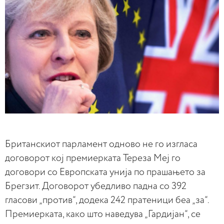
Британскиот парламент одново не го изгласа
договорот кој премиерката Тереза Меј го
договори со Европската унија по прашањето за
Брегзит. Договорот убедливо падна со 392
гласови „против“, додека 242 пратеници беа „за“.
Премиерката, како што наведува „Гардијан“, се