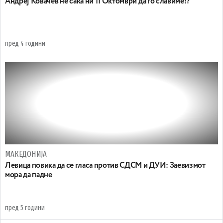
Андреј Ковачев не сака ни 11 Октомври да го славиме!?
пред 4 години
МАКЕДОНИЈА
Левица повика да се гласа против СДСМ и ДУИ: Заевизмот
мора да падне
пред 5 години