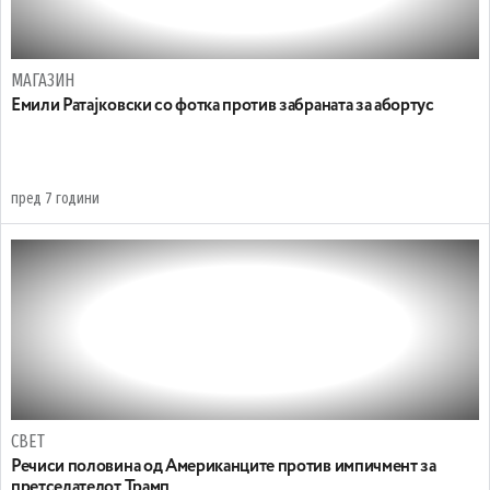
МАГАЗИН
Емили Ратајковски со фотка против забраната за абортус
пред 7 години
СВЕТ
Речиси половина од Американците против импичмент за
претседателот Трамп