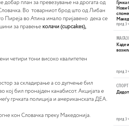
 добар план за превезување на дрогата од
Грчка 
Нови С
Словачка. Во товарниот брод што од Либан
споме
то Пиреја во Атина имало пријавено дека се
Макед
пред 3 
ашини за правење
колачи (cupcakes),
МАГАЗ
Каде 
возила
ени четири тони високо квалитетен
пред 3 
стор за складирање а со дупчење бил
СПОРТ
во кој бил пронајден канабисот. Акцијата е
Дедот
еѓу грчката полиција и американската ДЕА.
тргне кон Словачка преку Македонија.
пред 3 