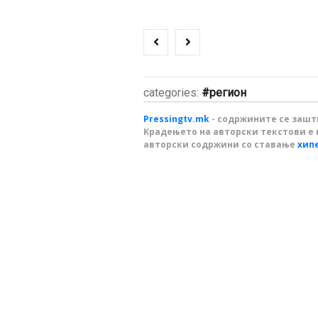
categories:
регион
Pressingtv.mk
- содржините се зашти
Крадењето на авторски текстови е 
авторски содржини со ставање
хип