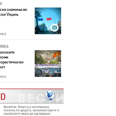
Н
ски знамиња во
ски Улцињ
часа
МИЈА
онските
роми
зорастечки во
нот
часа