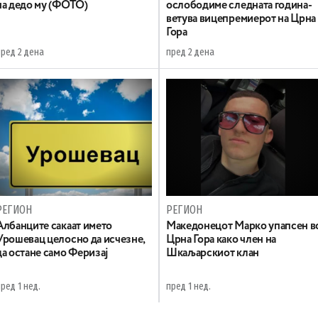
на дедо му (ФОТО)
ослободиме следната година-
ветува вицепремиерот на Црна
Гора
пред 2 дена
пред 2 дена
РЕГИОН
РЕГИОН
Aлбанците сакаат името
Maкедонецот Марко упапсен в
Урошевац целосно да исчезне,
Црна Гора како член на
да остане само Феризај
Шкаљарскиот клан
ред 1 нед.
пред 1 нед.