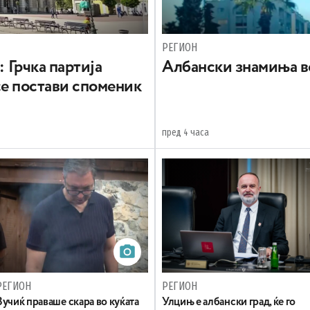
РЕГИОН
: Грчка партија
Aлбански знамиња в
се постави споменик
пред 4 часа
РЕГИОН
РЕГИОН
Вучиќ праваше скара во куќата
Улцињ е албански град, ќе го