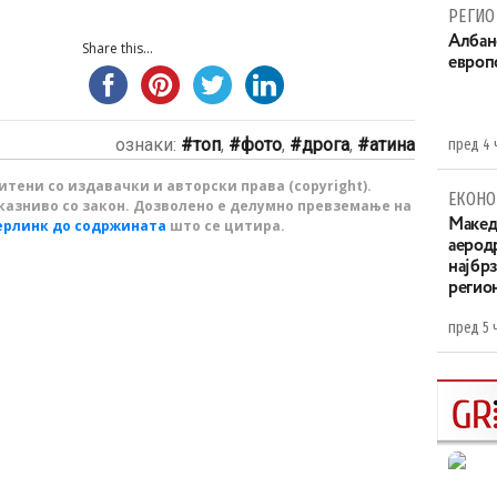
РЕГИО
Aлбан
Share this...
европ
ознаки:
топ
,
фото
,
дрога
,
атина
пред 4 
тени со издавачки и авторски права (copyright).
ЕКОНО
казниво со закон. Дозволено е делумно превземање на
ерлинк до содржината
што се цитира.
Maкед
аерод
најбр
регио
пред 5 