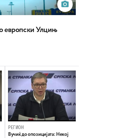
о европски Улцињ
РЕГИОН
Вучиќ до опозицијата: Некој