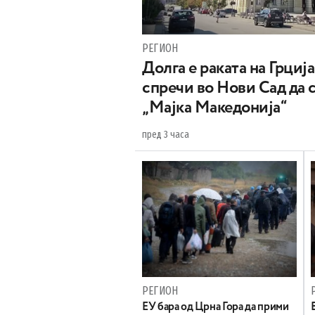
РЕГИОН
Долга е раката на Грција
спречи во Нови Сад да 
„Мајка Македонија“
пред 3 часа
РЕГИОН
EУ бара од Црна Гора да прими