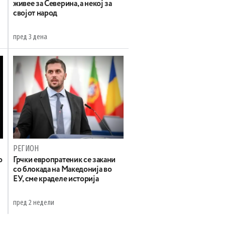
живее за Северина, а некој за
својот народ
пред 3 дена
РЕГИОН
о
Грчки европратеник се закани
со блокада на Македонија во
ЕУ, сме краделе историја
пред 2 недели