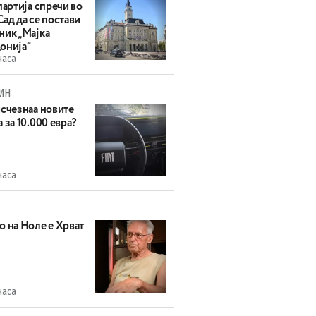
партија спречи во
ад да се постави
ник „Мајка
онија“
часа
ИН
исчезнаа новите
 за 10.000 евра?
часа
о на Ноле е Хрват
часа