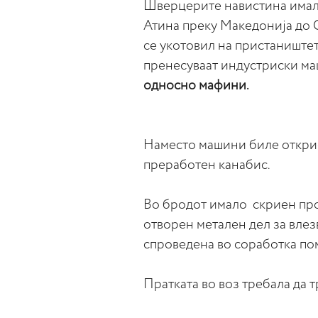
Шверцерите навистина имале
Атина преку Македонија до 
се укотовил на пристаниште
пренесуваат индустриски м
односно мафини.
Наместо машини биле откри
преработен канабис.
Во бродот имало скриен про
отворен метален дел за влез
спроведена во соработка пом
Пратката во воз требала да 