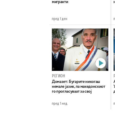
мигранти
пред 1 ден
РЕГИОН
Домазет: Бугарите никогаш
немале јазик, па македонскиот
го прогласуваат за свој
пред 1 нед.
п