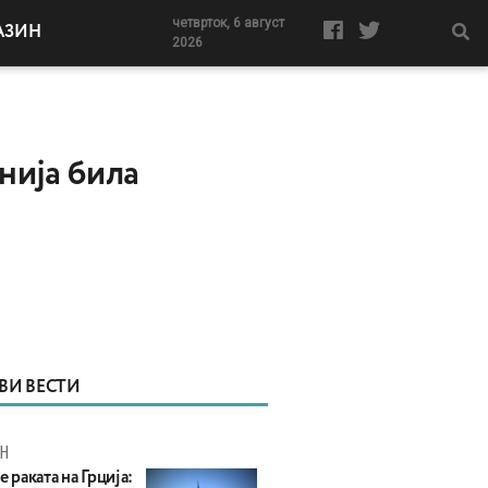
четврток, 6 август
АЗИН
2026
нија била
ВИ ВЕСТИ
Н
е раката на Грција: