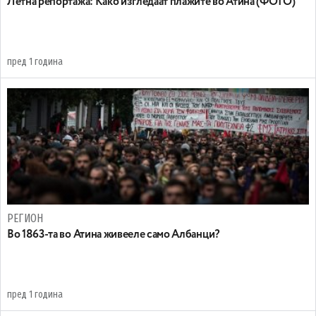
Летна репортажа: Како изгледаат плажите во Атина (ФОТО)
пред 1 година
РЕГИОН
Во 1863-та во Атина живееле само Албанци?
пред 1 година