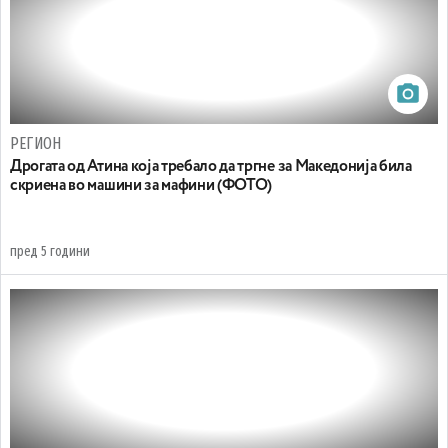
РЕГИОН
Дрогата од Атина која требало да тргне за Македонија била
скриена во машини за мафини (ФОТО)
пред 5 години