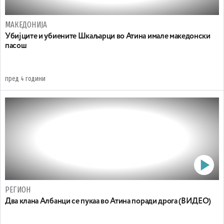
МАКЕДОНИЈА
Убијците и убиените Шкаљарци во Атина имале македонски
пасош
пред 4 години
РЕГИОН
Два клана Албанци се пукаа во Атина поради дрога (ВИДЕО)