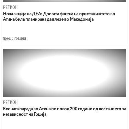
РЕГИОН
Нова акција на ДЕА: Дрогата фатена на пристаништето во
Атина била планирана да влезе во Македонија
пред 5 години
РЕГИОН
Воената парада во Атина по повод 200 години од востанието за
независност на Грција