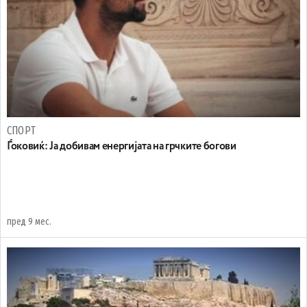
СПОРТ
Ѓоковиќ: Ја добивам енергијата на грчките богови
пред 9 мес.