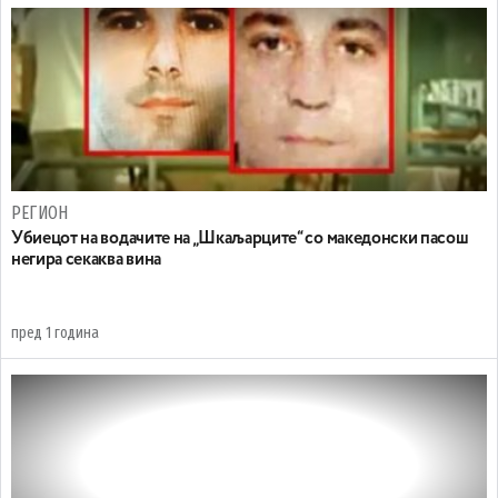
РЕГИОН
Убиецот на водачите на „Шкаљарците“ со македонски пасош
негира секаква вина
пред 1 година