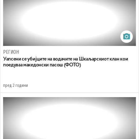
РЕГИОН
Уапсени се убијците на водачите на Шкаљарскиот клан кои
поедуваа македонски пасош (ФОТО)
пред 2 години