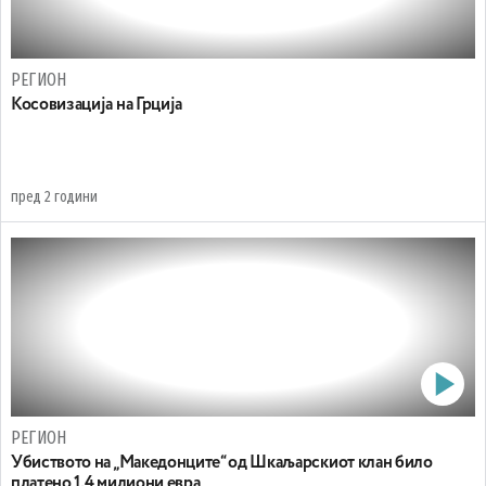
РЕГИОН
Косовизација на Грција
пред 2 години
РЕГИОН
Убиството на „Македонците“ од Шкаљарскиот клан било
платено 1,4 милиони евра