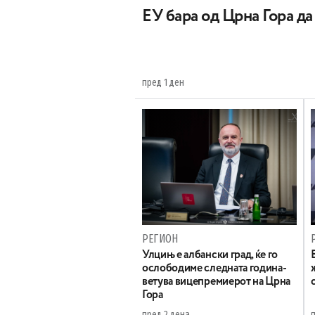
EУ бара од Црна Гора д
пред 1 ден
РЕГИОН
Улцињ е албански град, ќе го
ослободиме следната година-
ветува вицепремиерот на Црна
Гора
пред 2 дена