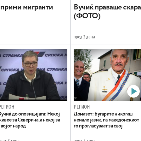
а прими мигранти
Вучиќ праваше скара 
(ФОТО)
пред 2 дена
РЕГИОН
РЕГИОН
Вучиќ до опозицијата: Некој
Домазет: Бугарите никогаш
живее за Северина, а некој за
немале јазик, па македонскиот
својот народ
го прогласуваат за свој
пред 3 дена
пред 7 дена