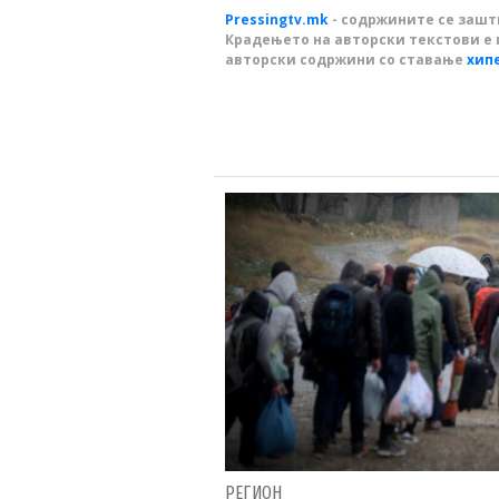
Pressingtv.mk
- содржините се зашти
Крадењето на авторски текстови е 
авторски содржини со ставање
хип
РЕГИОН