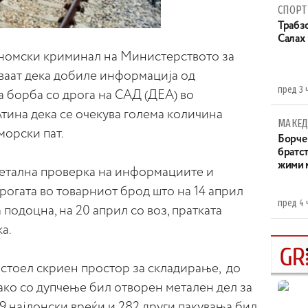
СПОРТ
Трабзо
Салах
ономски криминал на Министерството за
ваат дека добиле информација од
пред 3 
а борба со дрога на САД (ДЕА) во
тина дека се очекува голема количина
МАКЕД
морски пат.
Борче 
братст
жими 
детална проверка на информациите и
рогата во товарниот брод што на 14 април
пред 4 
а подоцна, на 20 април со воз, пратката
а.
остоел скриен простор за складирање, до
ако со дупчење бил отворен метален дел за
29 најлонски вреќи и 282 други пакувања бил