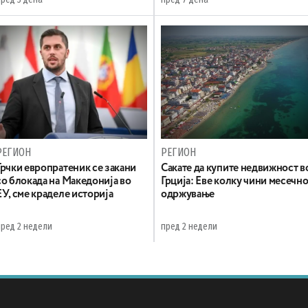
РЕГИОН
РЕГИОН
Грчки европратеник се закани
Сакате да купите недвижност в
со блокада на Македонија во
Грција: Еве колку чини месечн
ЕУ, сме краделе историја
одржување
пред 2 недели
пред 2 недели