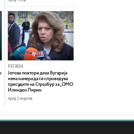
РЕГИОН
о
Јотова повтори дека Бугарија
о
нема намера да ги спроведува
пресудите на Стразбур за „ОМО
Илинден Пирин
пред 2 недели