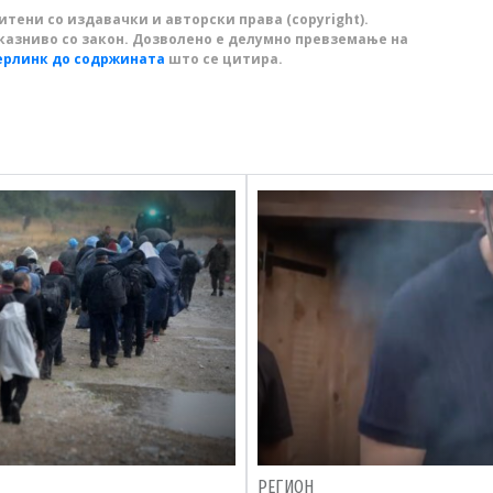
тени со издавачки и авторски права (copyright).
казниво со закон. Дозволено е делумно превземање на
ерлинк до содржината
што се цитира.
РЕГИОН