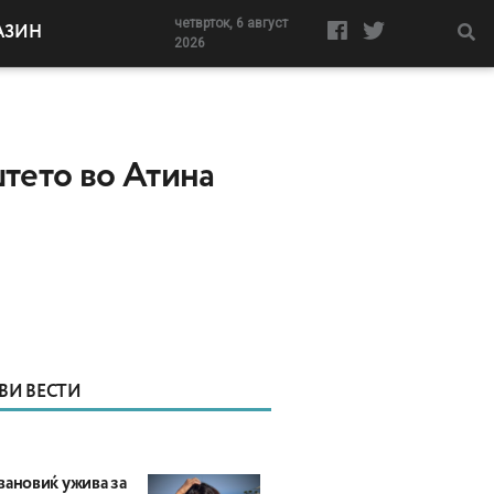
четврток, 6 август
АЗИН
2026
штето во Атина
ВИ ВЕСТИ
вановиќ ужива за