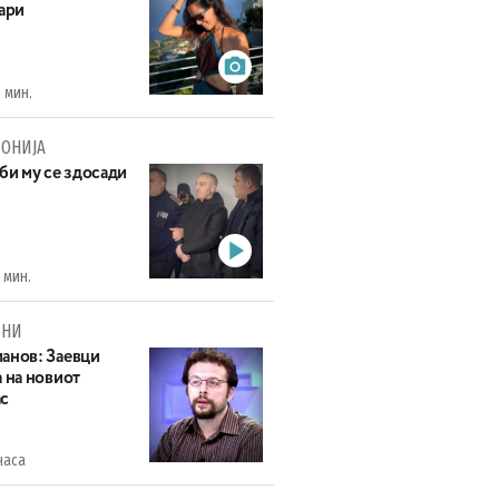
пари
 мин.
ОНИЈА
би му се здосади
 мин.
МНИ
анов: Заевци
 на новиот
с
часа