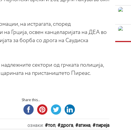
мации, на истрагата, според
 на Грција, освен канцеларијата на ДЕА во
јата за борба со дрога на Саудиска
е надлежните сектори од грчката полиција,
д царината на пристаништето Пиреас.
Share this...
ознаки:
топ
,
дрога
,
атина
,
пиреја