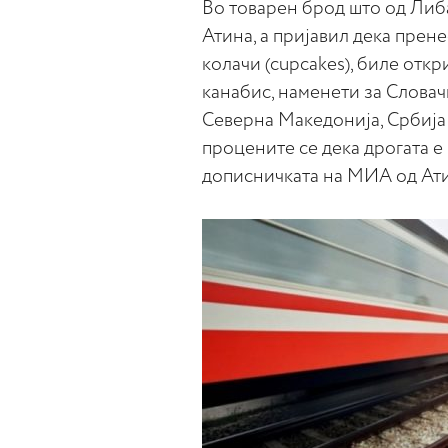
Во товарен брод што од Либ
Атина, а пријавил дека пре
колачи (cupcakes), биле отк
канабис, наменети за Словач
Северна Македонија, Србија и
процените се дека дрогата е
дописничката на МИА од Ати