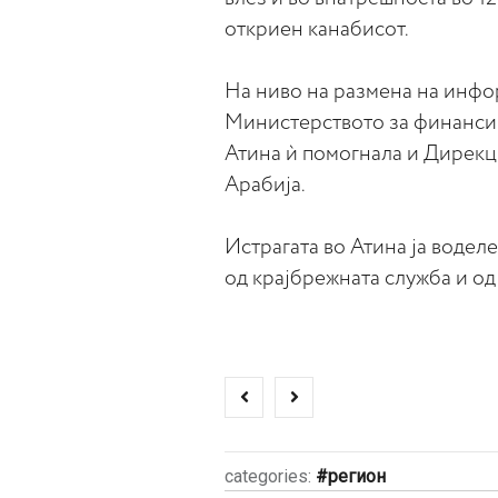
откриен канабисот.
На ниво на размена на инфор
Министерството за финансии
Атина ѝ помогнала и Дирекци
Арабија.
Истрагата во Атина ја водел
од крајбрежната служба и о
categories:
регион