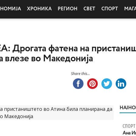
ОНОМИЈА
ХРОНИКА
РЕГИОН
СВЕТ
СПОРТ
МАГ
ЕА: Дрогата фатена на пристани
а влезе во Македонија
Share this...
НАЈНО
СПОРТ
Ана И