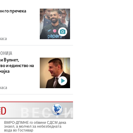
н го пречека
часа
ОНИЈА
и Вулнет,
во и единство на
мајка
часа