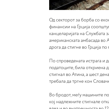
Од секторот за борба со ек
финансии на Грција соопшту
канцеларијата на Службата з
американската амбасада во А
дрога да стигне во Грција по 
По спроведената истрага и 
податоците, била откриена д
стигнал во Атина, а шест ден
требала да тргне кон Словачк
Во бродот, меѓу машините п
кој надлежните стигнале отк
влез и во внатрешноста во 1