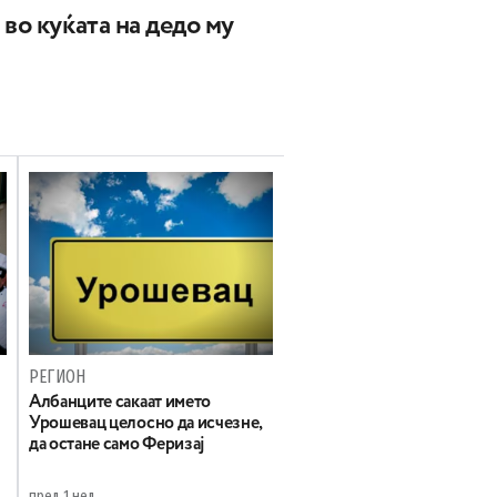
во куќата на дедо му
РЕГИОН
Aлбанците сакаат името
Урошевац целосно да исчезне,
да остане само Феризај
пред 1 нед.