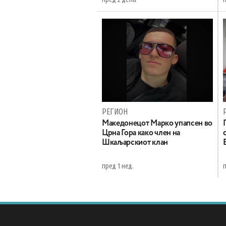
РЕГИОН
Maкедонецот Марко упапсен во
Црна Гора како член на
Шкаљарскиот клан
пред 1 нед.