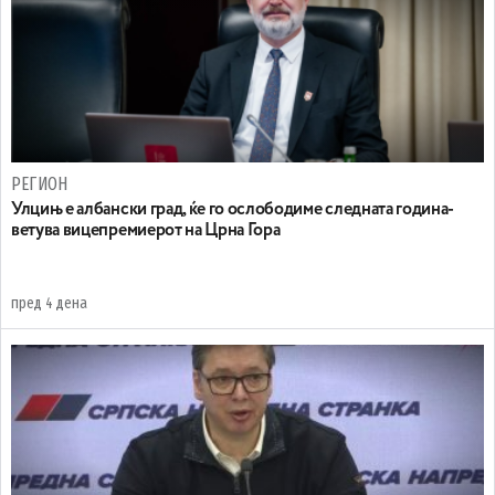
РЕГИОН
Улцињ е албански град, ќе го ослободиме следната година-
ветува вицепремиерот на Црна Гора
пред 4 дена