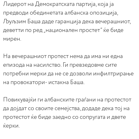
Лидерот на Демократската партија, која ја
предводи обединетата албанска опозиција,
Љуљзим Баша даде гаранција дека вечерашниот,
деветти по ред „национален простет“ ќе биде
мирен.
На вечерашниот протест нема да има ни една
епизода на насилство. Ги превзедовме сите
потребни мерки да не се дозволи инфилтрирање
на провокатори- истакна Баша.
Повикувајќи ги албанските граѓани на протестот
да дојдат со своите семејства, додаде дека тој на
протестот ќе биде заедно со сопругата и двете
ќерки.