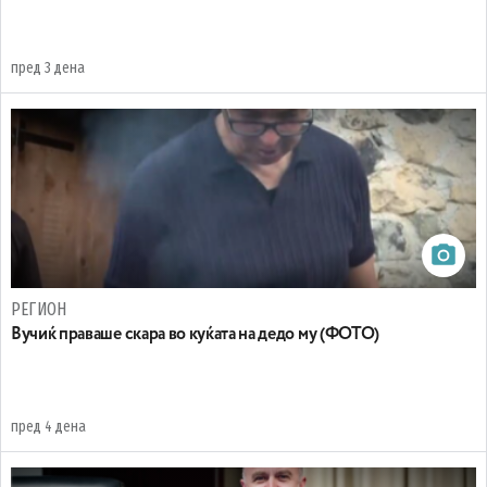
пред 3 дена
РЕГИОН
Вучиќ праваше скара во куќата на дедо му (ФОТО)
пред 4 дена