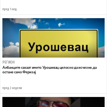
пред 1 нед.
РЕГИОН
Aлбанците сакаат името Урошевац целосно да исчезне, да
остане само Феризај
пред 2 недели