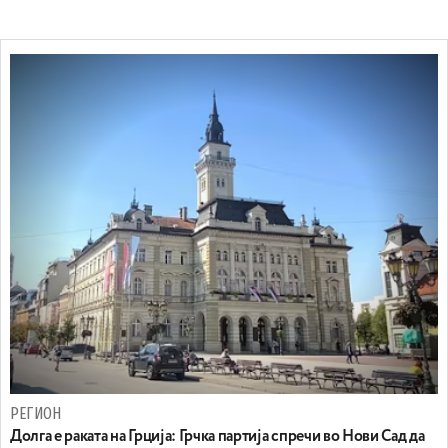
РЕГИОН
Долга е раката на Грција: Грчка партија спречи во Нови Сад да