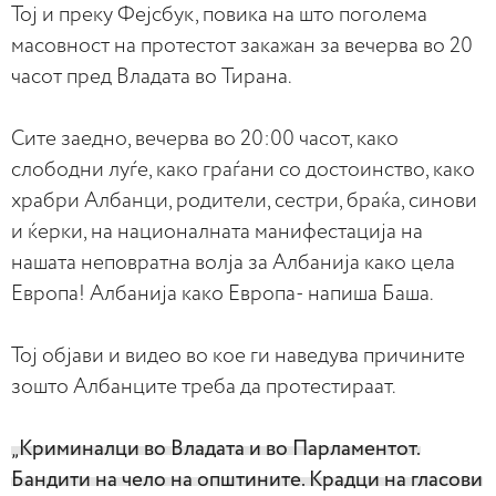
Тој и преку Фејсбук, повика на што поголема
масовност на протестот закажан за вечерва во 20
часот пред Владата во Тирана.
Сите заедно, вечерва во 20:00 часот, како
слободни луѓе, како граѓани со достоинство, како
храбри Албанци, родители, сестри, браќа, синови
и ќерки, на националната манифестација на
нашата неповратна волја за Албанија како цела
Европа! Албанија како Европа- напиша Баша.
Тој објави и видео во кое ги наведува причините
зошто Албанците треба да протестираат.
„Криминалци во Владата и во Парламентот.
Бандити на чело на општините. Крадци на гласови