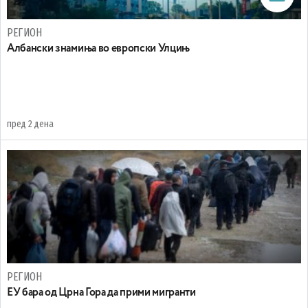
РЕГИОН
Aлбански знамиња во европски Улцињ
пред 2 дена
РЕГИОН
EУ бара од Црна Гора да прими мигранти