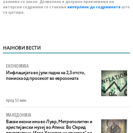
казниво со закон. Дозволено е делумно превземање на
авторски содржини со ставање
хиперлинк до содржината
што
се цитира.
НАЈНОВИ ВЕСТИ
ЕКОНОМИЈА
Инфлацијата во јули падна на 2,3 отсто,
пониска од просекот во еврозоната
пред 53 мин.
МАКЕДОНИЈА
Вакви икони има во Лувр, Метрополитен и
христијански музеј во Атина: Во Охрид