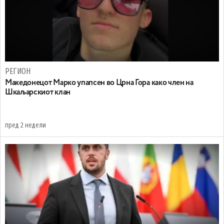
РЕГИОН
Maкедонецот Марко упапсен во Црна Гора како член на
Шкаљарскиот клан
пред 2 недели