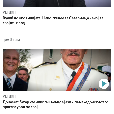
РЕГИОН
Вучиќ до опозицијата: Некој живее за Северина, а некој за
својот народ
пред 5 дена
РЕГИОН
Домазет: Бугарите никогаш немале јазик, па македонскиот го
прогласуваат за свој