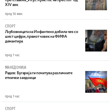
претставена „Исус Христос на престол“ од
XIV век
пред 56 мин.
СПОРТ
Љубовницата на Инфантино добила чек со
шест цифри, првиот човек на ФИФА
демантира
пред 1 час
МАКЕДОНИЈА
Радев: Бугарија ги почитува различните
етнички заедници
пред 1 час
СПОРТ