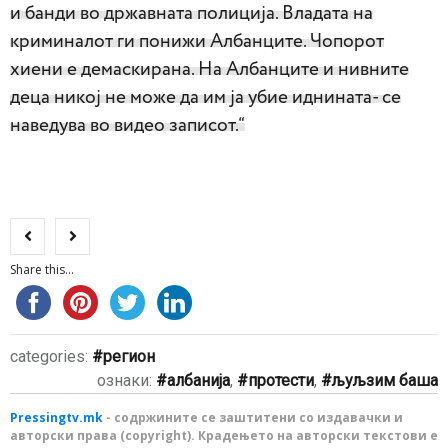
и банди во државната полиција. Владата на
криминалот ги понижи Албанците. Чопорот
хиени е демаскирана. На Албанците и нивните
деца никој не може да им ја убие иднината- се
наведува во видео записот.“
Share this...
categories:
регион
ознаки:
албанија
,
протести
,
љуљзим баша
Pressingtv.mk
- содржините се заштитени со издавачки и
авторски права (copyright). Крадењето на авторски текстови е