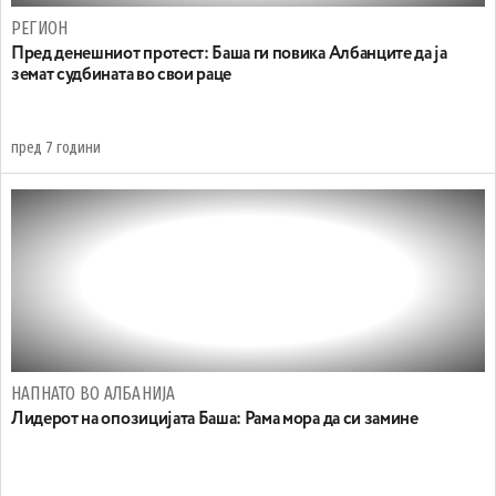
РЕГИОН
Пред денешниот протест: Баша ги повика Албанците да ја
земат судбината во свои раце
пред 7 години
НАПНАТО ВО АЛБАНИЈА
Лидерот на опозицијата Баша: Рама мора да си замине