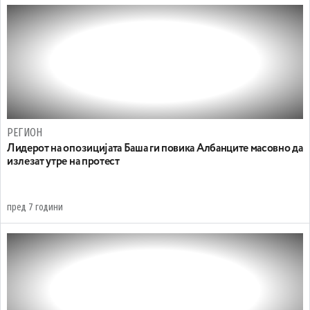
РЕГИОН
Лидерот на опозицијата Баша ги повика Албанците масовно да
излезат утре на протест
пред 7 години