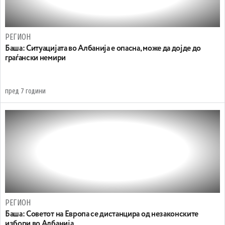
РЕГИОН
Баша: Ситуацијата во Албанија е опасна, може да дојде до
граѓански немири
пред 7 години
РЕГИОН
Баша: Советот на Европа се дистанцира од незаконските
избори во Албанија