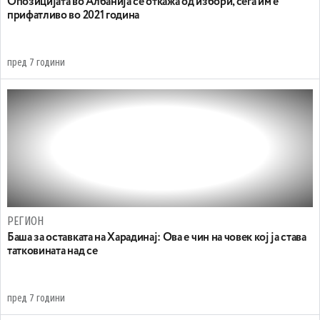
Опозицијата во Албанија се откажа од избори, сега им е
прифатливо во 2021 година
пред 7 години
РЕГИОН
Баша за оставката на Харадинај: Oва е чин на човек кој ја става
татковината над се
пред 7 години