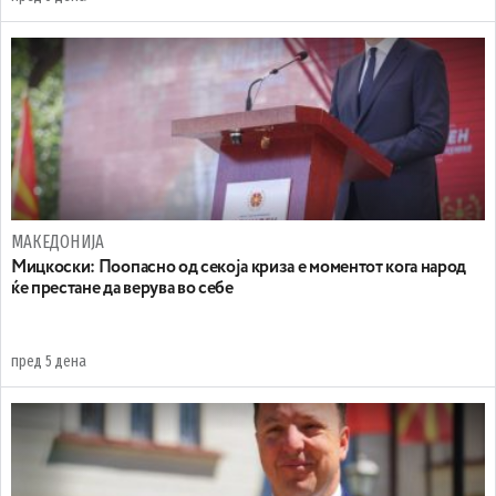
МАКЕДОНИЈА
Мицкоски: Поопасно од секоја криза е моментот кога народ
ќе престане да верува во себе
пред 5 дена