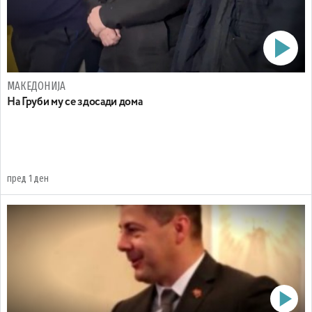
МАКЕДОНИЈА
На Груби му се здосади дома
пред 1 ден