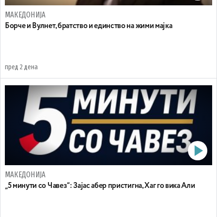
МАКЕДОНИЈА
Борче и Вулнет, братство и единство на жими мајка
пред 2 дена
МАКЕДОНИЈА
„5 минути со Чавез“: Зајас абер пристигна, Хаг го вика Али