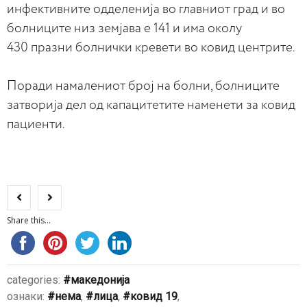
инфективните одделенија во главниот град и во
болниците низ земјава е 141 и има околу
430 празни болнички кревети во ковид центрите.
Поради намалениот број на болни, болниците
затворија дел од капацитетите наменети за ковид
пациенти.
Share this...
categories:
македонија
ознаки:
нема
,
лица
,
ковид 19
,