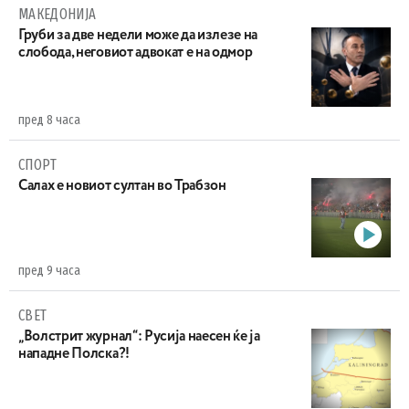
МАКЕДОНИЈА
Груби за две недели може да излезе на
слобода, неговиот адвокат е на одмор
пред 8 часа
СПОРТ
Салах е новиот султан во Трабзон
пред 9 часа
СВЕТ
„Волстрит журнал“: Русија наесен ќе ја
нападне Полска?!