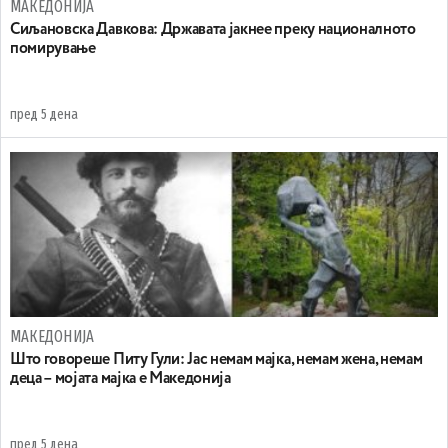
МАКЕДОНИЈА
Сиљановска Давкова: Државата јакнее преку националното
помирување
пред 5 дена
МАКЕДОНИЈА
Што говореше Питу Гули: Јас немам мајка, немам жена, немам
деца – мојата мајка е Македонија
пред 5 дена