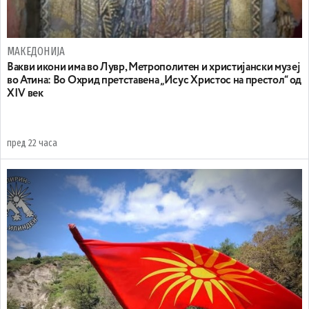
МАКЕДОНИЈА
Вакви икони има во Лувр, Метрополитен и христијански музеј
во Атина: Во Охрид претставена „Исус Христос на престол“ од
XIV век
пред 22 часа