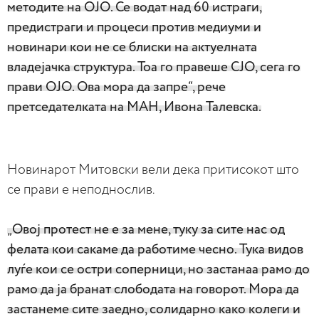
методите на ОЈО. Се водат над 60 истраги,
предистраги и процеси против медиуми и
новинари кои не се блиски на актуелната
владејачка структура. Тоа го правеше СЈО, сега го
прави ОЈО. Ова мора да запре“, рече
претседателката на МАН, Ивона Талевска.
Новинарот Митовски вели дека притисокот што
се прави е неподнослив.
„Овој протест не е за мене, туку за сите нас од
фелата кои сакаме да работиме чесно. Тука видов
луѓе кои се остри соперници, но застанаа рамо до
рамо да ја бранат слободата на говорот. Мора да
застанеме сите заедно, солидарно како колеги и