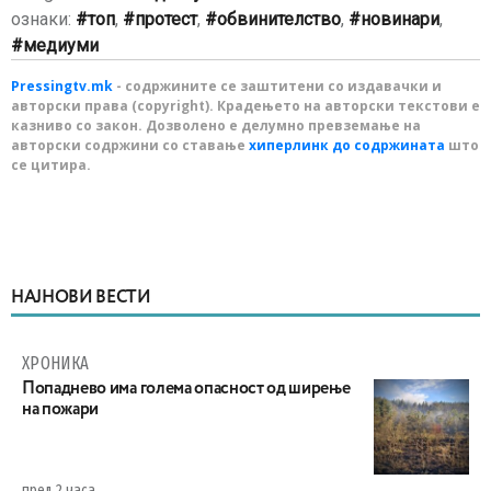
ознаки:
топ
,
протест
,
обвинителство
,
новинари
,
медиуми
Pressingtv.mk
- содржините се заштитени со издавачки и
авторски права (copyright). Крадењето на авторски текстови е
казниво со закон. Дозволено е делумно превземање на
авторски содржини со ставање
хиперлинк до содржината
што
се цитира.
НАЈНОВИ ВЕСТИ
ХРОНИКА
Попаднево има голема опасност од ширење
на пожари
пред 2 часа