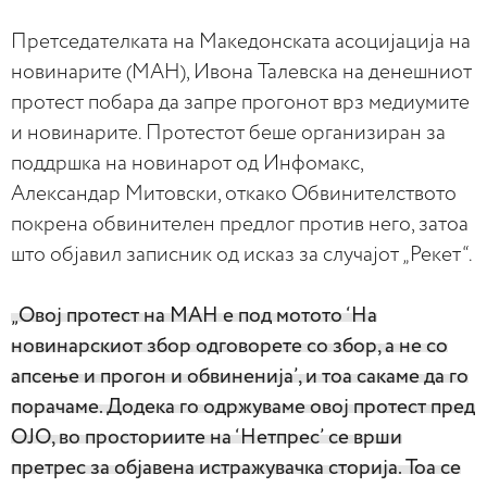
Претседателката на Македонската асоцијација на
новинарите (МАН), Ивона Талевска на денешниот
протест побара да запре прогонот врз медиумите
и новинарите. Протестот беше организиран за
поддршка на новинарот од Инфомакс,
Александар Митовски, откако Обвинителството
покрена обвинителен предлог против него, затоа
што објавил записник од исказ за случајот „Рекет“.
„Овој протест на МАН е под мотото ‘На
новинарскиот збор одговорете со збор, а не со
апсење и прогон и обвиненија’, и тоа сакаме да го
порачаме. Додека го одржуваме овој протест пред
ОЈО, во просториите на ‘Нетпрес’ се врши
претрес за објавена истражувачка сторија. Тоа се