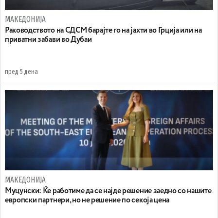
МАКЕДОНИЈА
Раководството на СДСМ барајте го на јахти во Грција или на
приватни забави во Дубаи
пред 5 дена
МАКЕДОНИЈА
Муцунски: Ќе работиме да се најде решение заедно со нашите
европски партнери, но не решение по секоја цена