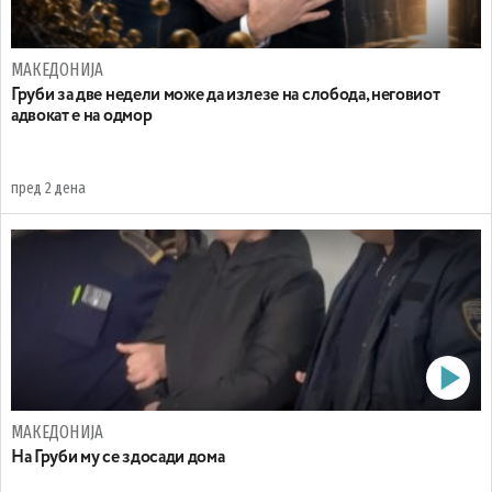
МАКЕДОНИЈА
Груби за две недели може да излезе на слобода, неговиот
адвокат е на одмор
пред 2 дена
МАКЕДОНИЈА
На Груби му се здосади дома