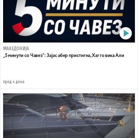
МАКЕДОНИЈА
„5 минути со Чавез“: Зајас абер пристигна, Хаг го вика Али
пред 4 дена