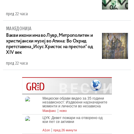
пред 22 часа
МАКЕДОНИЈА
Вакви икони има во Лувр, Метрополитен и
христијански музеј во Атина: Во Охрид
претставена „Исус Христос на престол“ од
XIV век
пред 22 часа