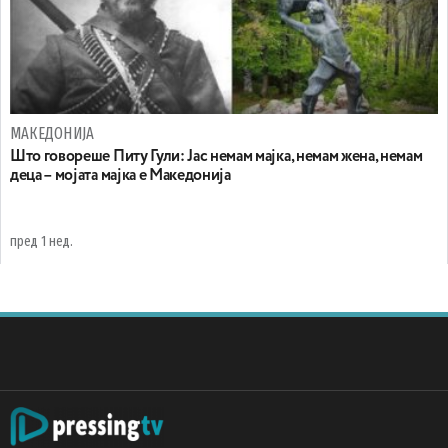
МАКЕДОНИЈА
Што говореше Питу Гули: Јас немам мајка, немам жена, немам
деца – мојата мајка е Македонија
пред 1 нед.