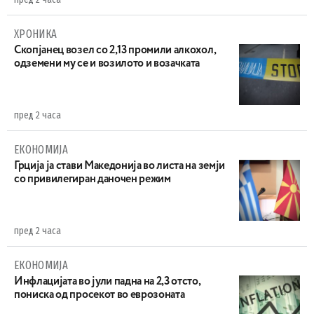
ХРОНИКА
Скопјанец возел со 2,13 промили алкохол,
одземени му се и возилото и возачката
пред 2 часа
ЕКОНОМИЈА
Грција ја стави Македонија во листа на земји
со привилегиран даночен режим
пред 2 часа
ЕКОНОМИЈА
Инфлацијата во јули падна на 2,3 отсто,
пониска од просекот во еврозоната