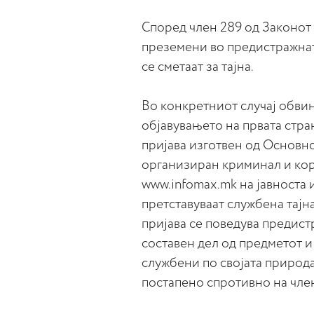
Според член 289 од Законот з
преземени во предистражнат
се сметаат за тајна.
Во конкретниот случај обви
објавувањето на првата стра
пријава изготвен од Основн
организиран криминал и кор
www.infomax.mk на јавноста 
претставуваат службена тајн
пријава се поведува предист
составен дел од предметот и
службени по својата природа
постапено спротивно на член