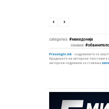
categories:
македонија
ознаки:
обвинителс
Pressingtv.mk
- содржините се зашти
Крадењето на авторски текстови е 
авторски содржини со ставање
хип