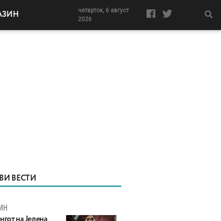
четврток, 6 август
АЗИН
2026
ВИ ВЕСТИ
ИН
нгот на Јелена