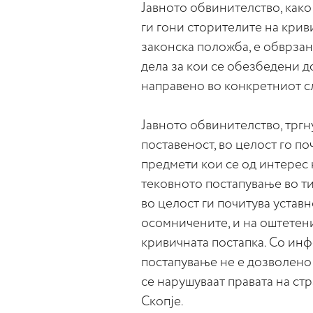
Јавното обвинителство, како
ги гони сторителите на криви
законска положба, е обврзан
дела за кои се обезбедени до
направено во конкретниот сл
Јавното обвинителство, тргну
поставеност, во целост го п
предмети кои се од интерес 
тековното постапување во т
во целост ги почитува устав
осомничените, и на оштетени
кривичната постапка. Со ин
постапување не е дозволено 
се нарушуваат правата на стр
Скопје.