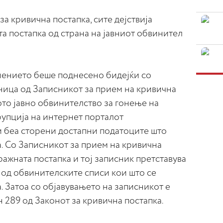
а кривична постапка, сите дејствија
а постапка од страна на јавниот обвинител
нението беше поднесено бидејќи со
ница од Записникот за прием на кривична
ото јавно обвинителство за гонење на
упција на интернет порталот
и беа сторени достапни податоците што
а. Со Записникот за прием на кривична
ражната постапка и тој записник претставува
 од обвинителските списи кои што се
. Затоа со објавувањето на записникот е
 289 од Законот за кривична постапка.