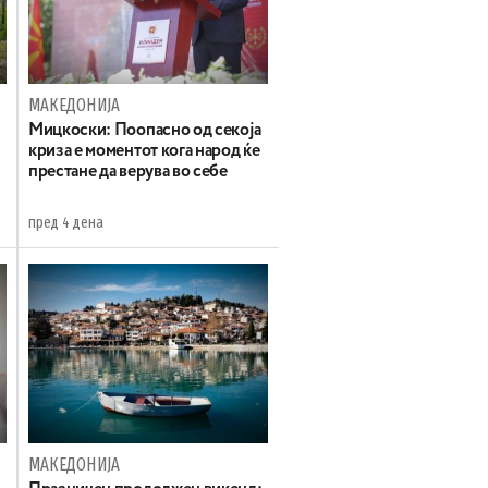
МАКЕДОНИЈА
Мицкоски: Поопасно од секоја
криза е моментот кога народ ќе
престане да верува во себе
пред 4 дена
МАКЕДОНИЈА