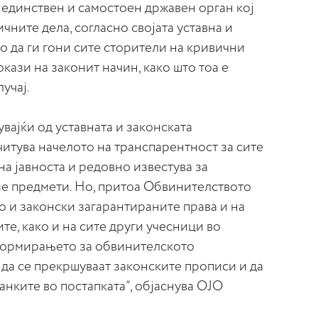
 единствен и самостоен државен орган кој
чните дела, согласно својата уставна и
о да ги гони сите сторители на кривични
кази на законит начин, како што тоа е
учај.
вајќи од уставната и законската
очитува начелото на транспарентност за сите
на јавноста и редовно известува за
ие предмети. Но, притоа Обвинителството
но и законски загарантираните права и на
те, како и на сите други учесници во
формирањето за обвинителското
да се прекршуваат законските прописи и да
анките во постапката“, објаснува ОЈО