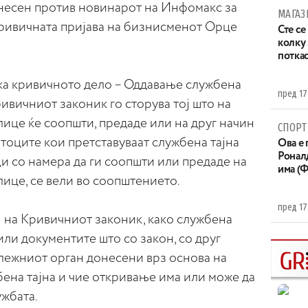
несен против новинарот на Инфомакс за
МАГАЗ
кривичната пријава на бизнисменот Орце
Сте се
колку
потка
ка кривичното дело – Оддавање службена
пред 17
Кривичниот законик го сторува тој што на
лице ќе соопшти, предаде или на друг начин
СПОРТ
атоците кои претставуваат службена тајна
Ова е 
Ронал
и со намера да ги соопшти или предаде на
има (
лице, се вели во соопштението.
пред 17
н на Кривичниот законик, како службена
или документите што со закон, со друг
длежниот орган донесени врз основа на
бена тајна и чие откривање има или може да
ужбата.