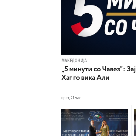
МАКЕДОНИЈА
„5 минути со Чавез“: За
Хаг го вика Али
пред 21 час