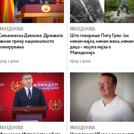
МАКЕДОНИЈА
МАКЕДОНИЈА
Сиљановска Давкова: Државата
Што говореше Питу Гули: Јас
јакнее преку националното
немам мајка, немам жена, немам
помирување
деца – мојата мајка е
Македонија
пред 4 дена
пред 4 дена
МАКЕДОНИЈА
МАКЕДОНИЈА