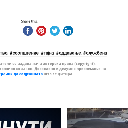
Share this...
тво
,
соопштение
,
тајна
,
оддавање
,
службена
тени со издавачки и авторски права (copyright).
казниво со закон. Дозволено е делумно превземање на
ерлинк до содржината
што се цитира.