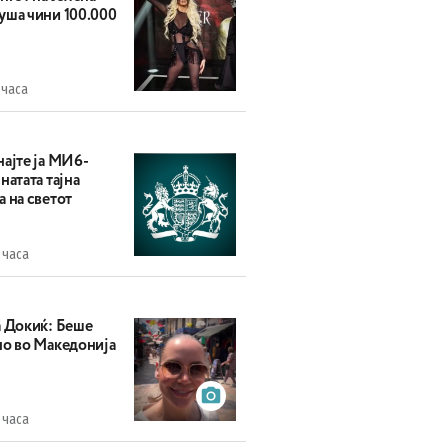
уша чини 100.000
 часа
најте ја МИ6-
натата тајна
 на светот
 часа
а Докиќ: Беше
но во Македонија
 часа