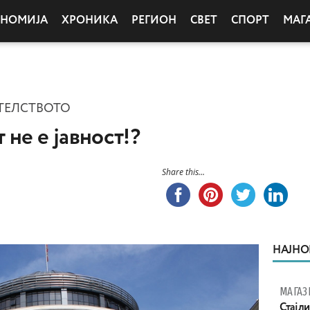
ОНОМИЈА
ХРОНИКА
РЕГИОН
СВЕТ
СПОРТ
МАГ
ТЕЛСТВОТО
не е јавност!?
Share this...
НАЈНО
МАГАЗ
Стајли