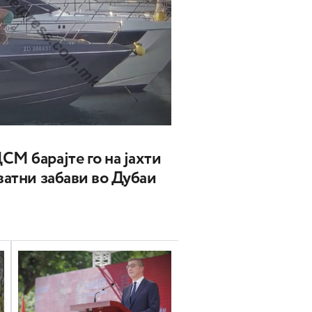
СМ барајте го на јахти
ватни забави во Дубаи