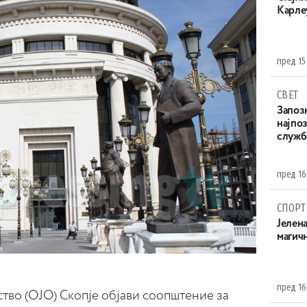
Карле
пред 15
СВЕТ
Запоз
најпоз
служба
пред 16
СПОРТ
Јелен
магич
пред 16
тво (ОЈО) Скопје објави соопштение за