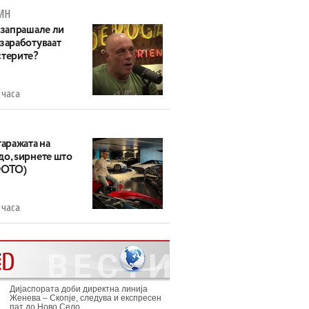
ИН
 запрашале ли
 заработуваат
стерите?
 часа
гаражата на
до, ѕирнете што
ФОТО)
 часа