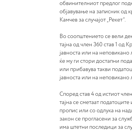
обвинителниот предлог под
објавување на записник од 
Камчев за случајот „Рекет“.
Во соопштението се вели де
тајна од член 360 став 1 од 
јавноста или на неповикано 
ќе му ги стори достапни под
или прибавува такви податоц
јавноста или на неповикано 
Според став 4 од истиот чле
тајна се сметаат податоците 
пропис или со одлука на на
закон се прогласени за служ
има штетни последици за сл