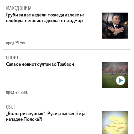
МАКЕДОНИЈА
Груби за две недели може да излезе на
слобода, неговиот адвокат е на одмор
пред 25 мин.
СПОРТ
Салах е новиот султан во Трабзон
пред 49 мин.
СВЕТ
„Волстрит журнал“: Русија наесен ќе ја
нападне Полска?!