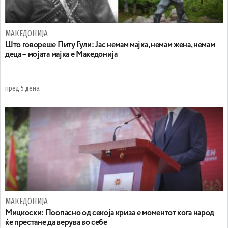
МАКЕДОНИЈА
Што говореше Питу Гули: Јас немам мајка, немам жена, немам
деца – мојата мајка е Македонија
пред 5 дена
МАКЕДОНИЈА
Мицкоски: Поопасно од секоја криза е моментот кога народ
ќе престане да верува во себе