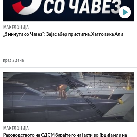
МАКЕДОНИЈА
„5 минути со Чавез“: Зајас абер пристигна, Хаг го вика Али
пред 2 дена
МАКЕДОНИЈА
Раководството на СДСМ барајте го на јахти во Грција или на