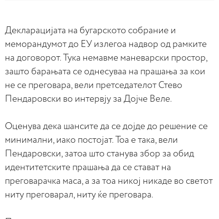
Декларацијата на бугарското собрание и
меморандумот до ЕУ излегоа надвор од рамките
на договорот. Тука немавме маневарски простор,
зашто барањата се однесуваа на прашања за кои
не се преговара, вели претседателот Стево
Пендаровски во интервју за Дојче Веле.
Оценува дека шансите да се дојде до решение се
минимални, иако постојат. Тоа е така, вели
Пендаровски, затоа што станува збор за обид
идентитетските прашања да се стават на
преговарачка маса, а за тоа никој никаде во светот
ниту преговарал, ниту ќе преговара.