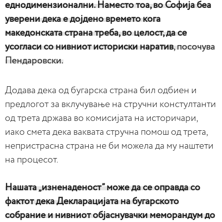
еднодимензионални. Наместо тоа, во Софија беа
уверени дека е дојдено времето кога
македонската страна треба, во целост, да се
усогласи со нивниот историски наратив
, посочува
Пендаровски.
Додава дека од бугарска страна бил одбиен и
предлогот за вклучување на стручни констултанти
од трета држава во комисијата на историчари,
иако смета дека ваквата стручна помош од трета,
непристрасна страна не би можела да му наштети
на процесот.
Нашата „изненаденост” може да се оправда со
фактот дека Декларацијата на бугарското
собрание и нивниот објаснувачки меморандум до