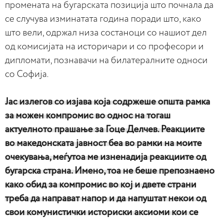
промената на бугарската позиција што почнала да
се случува изминатата година поради што, како
што вели, одржал низа состаноци со нашиот дел
од комисијата на историчари и со професори и
дипломати, познавачи на билатералните односи
со Софија.
Јас излегов со изјава која содржеше општа рамка
за можен компромис во однос на тогаш
актуелното прашање за Гоце Делчев. Реакциите
во македонската јавност беа во рамки на моите
очекувања, меѓутоа ме изненадија реакциите од
бугарска страна. Имено, тоа не беше препознаено
како обид за компромис во кој и двете страни
треба да направат напор и да напуштат некои од
свои комунистички историски аксиоми кои се