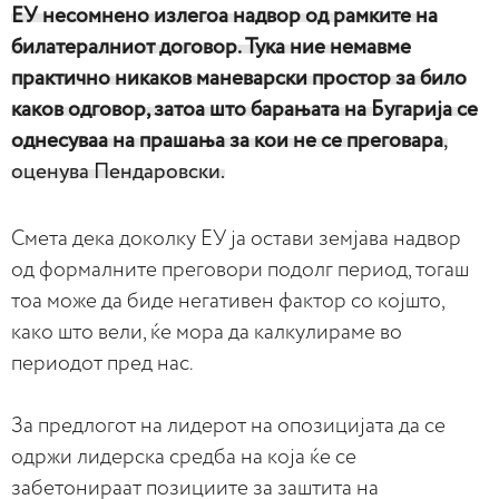
ЕУ несомнено излегоа надвор од рамките на
билатералниот договор. Тука ние немавме
практично никаков маневарски простор за било
каков одговор, затоа што барањата на Бугарија се
однесуваа на прашања за кои не се преговара
,
оценува Пендаровски.
Смета дека доколку ЕУ ја остави земјава надвор
од формалните преговори подолг период, тогаш
тоа може да биде негативен фактор со којшто,
како што вели, ќе мора да калкулираме во
периодот пред нас.
За предлогот на лидерот на опозицијата да се
одржи лидерска средба на која ќе се
забетонираат позициите за заштита на