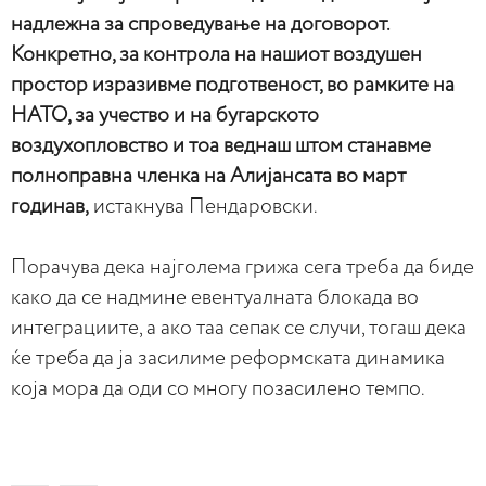
надлежна за спроведување на договорот.
Конкретно, за контрола на нашиот воздушен
простор изразивме подготвеност, во рамките на
НАТО, за учество и на бугарското
воздухопловство и тоа веднаш штом станавме
полноправна членка на Алијансата во март
годинав,
истакнува Пендаровски.
Порачува дека најголема грижа сега треба да биде
како да се надмине евентуалната блокада во
интеграциите, а ако таа сепак се случи, тогаш дека
ќе треба да ја засилиме реформската динамика
која мора да оди со многу позасилено темпо.