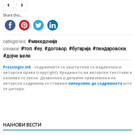
Share this...
categories:
македонија
ознаки:
топ
,
еу
,
договор
,
бугарија
,
пендаровски
,
дојче веле
Pressingtv.mk
- содржините се заштитени со издавачки и
авторски права (copyright). Крадењето на авторски текстови е
казниво со закон. Дозволено е делумно превземање на
авторски содржини со ставање
хиперлинк до содржината
што
се цитира.
НАЈНОВИ ВЕСТИ