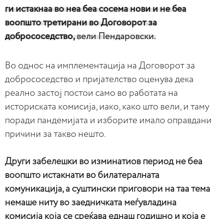
ги истакнаа во неа беа сосема нови и не беа
воопшто третирани во Договорот за
добрососедство,
вели Пендаровски.
Во однос на имплементација на Договорот за
добрососедство и пријателство оценува дека
реално застој постои само во работата на
историската комисија, иако, како што вели, и таму
поради пандемијата и изборите имало оправдани
причини за такво нешто.
Други забелешки во изминатиов период не беа
воопшто истакнати во билатералната
комуникација, а суштински приговори на таа тема
немаше ниту во заедничката меѓувладина
комисија која се среќава еднаш годишно и која е