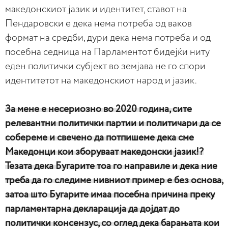
македонскиот јазик и идентитет, ставот на
Пендаровски е дека нема потреба од ваков
формат на средби, дури дека нема потреба и од
посебна седница на Парламентот бидејќи ниту
еден политички субјект во земјава не го спори
идентитетот на македонскиот народ и јазик.
За мене е несериозно во 2020 година, сите
релевантни политички партии и политичари да се
собереме и свечено да потпишеме дека сме
Македонци кои зборуваат македонски јазик!?
Тезата дека Бугарите тоа го направиле и дека ние
треба да го следиме нивниот пример е без основа,
затоа што Бугарите имаа посебна причина преку
парламентарна декларација да дојдат до
политички консензус, со оглед дека барањата кои