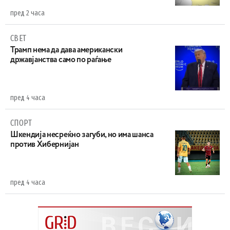
пред 2 часа
СВЕТ
Трамп нема да дава американски
државјанства само по раѓање
пред 4 часа
СПОРТ
Шкендија несреќно загуби, но има шанса
против Хибернијан
пред 4 часа