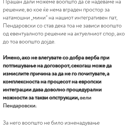
Прашан дали можеме воопшто да се надеваме на
решение, во кое ќе нема вграден простор за
натамошни „мини“ на нашиот интегративен пат,
Пендаровски со став дека тоа не зависи воопшто
од евентуалното решение на актуелниот спор, ако
до тоа воопшто дојде.
Имено, ако не влегувате со добра верба при
потпишување на договорот, секогаш може да
измислите причина за да не го почитувате, а
комплексноста на процесот на европски
интеграции дава доволно процедурални
можности за такви опструкции,
вели
Пендаровски.
За него воопшто не било изненадување