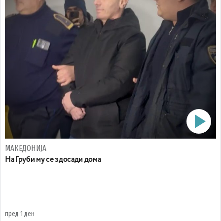
МАКЕДОНИЈА
На Груби му се здосади дома
пред 1 ден