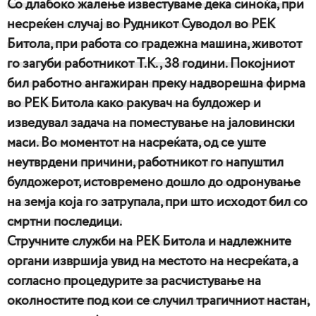
Со длабоко жалење известуваме дека синоќа, при
несреќен случај во Рудникот Суводол во РЕК
Битола, при работа со градежна машина, животот
го загуби работникот Т.К., 38 години. Покојниот
бил работно ангажиран преку надворешна фирма
во РЕК Битола како ракувач на булдожер и
изведувал задача на поместување на јаловински
маси. Во моментот на насреќата, од се уште
неутврдени причини, работникот го напуштил
булдожерот, истовремено дошло до одронување
на земја која го затрупала, при што исходот бил со
смртни последици.
Стручните служби на РЕК Битола и надлежните
органи извршија увид на местото на несреќата, а
согласно процедурите за расчистување на
околностите под кои се случил трагичниот настан,