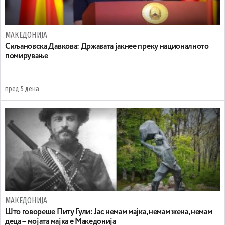
МАКЕДОНИЈА
Сиљановска Давкова: Државата јакнее преку националното
помирување
пред 5 дена
МАКЕДОНИЈА
Што говореше Питу Гули: Јас немам мајка, немам жена, немам
деца – мојата мајка е Македонија