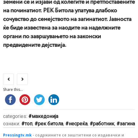
земени се и изјави од колегите и претпоставените
на починатиот.
РЕК Битола упатува длабоко
сочувство до семејството на загинатиот.
Јавноста
ќе биде известена за наодите на наделжните
органи по завршувањето на законски
предвидените дејствија.
Share this...
categories:
македонија
ознаки:
топ
,
рек битола
,
несреќа
,
работник
,
загина
Pressingtv.mk
- содржините се заштитени со издавачки и