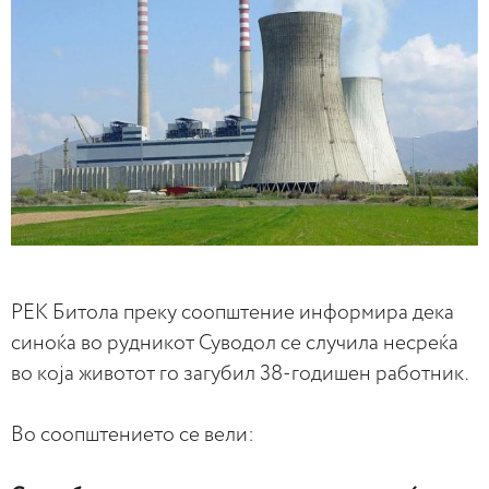
РЕК Битола преку соопштение информира дека
синоќа во рудникот Суводол се случила несреќа
во која животот го загубил 38-годишен работник.
Во соопштението се вели: