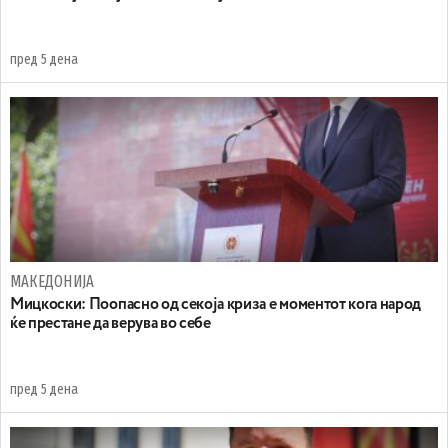
пред 5 дена
МАКЕДОНИЈА
Мицкоски: Поопасно од секоја криза е моментот кога народ
ќе престане да верува во себе
пред 5 дена