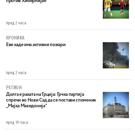
против Хибернијан
пред 2 часа
ХРОНИКА
Eве каде има активни пожари
пред 2 часа
РЕГИОН
Долга е раката на Грција: Грчка партија
спречи во Нови Сад да се постави споменик
„Мајка Македонија“
пред 19 часа