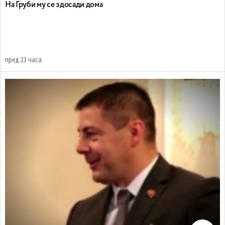
На Груби му се здосади дома
пред 23 часа