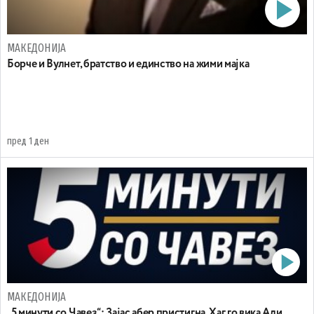
МАКЕДОНИЈА
Борче и Вулнет, братство и единство на жими мајка
пред 1 ден
МАКЕДОНИЈА
„5 минути со Чавез“: Зајас абер пристигна, Хаг го вика Али