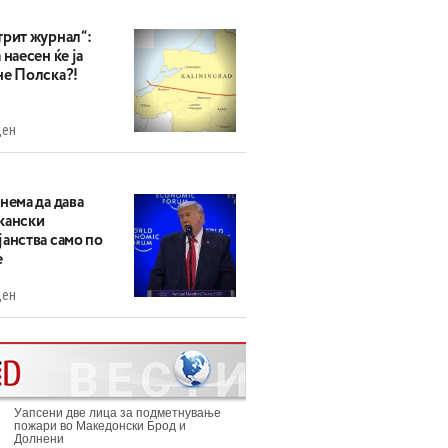
трит журнал“:
 наесен ќе ја
не Полска?!
ден
нема да дава
кански
анства само по
е
ден