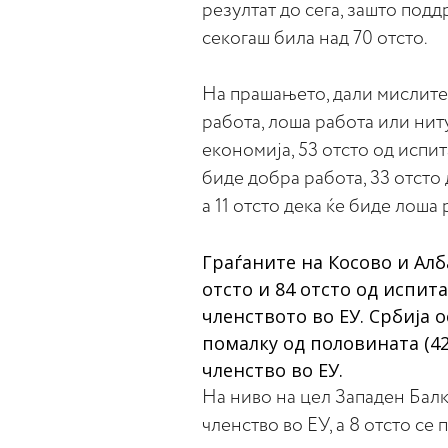
резултат до сега, зашто под
секогаш била над 70 отсто.
На прашањето, дали мислите 
работа, лоша работа или нит
економија, 53 отсто од испи
биде добра работа, 33 отсто 
а 11 отсто дека ќе биде лоша 
Граѓаните на Косово и Алб
отсто и 84 отсто од испит
членството во ЕУ. Србија 
помалку од половината (4
членство во ЕУ.
На ниво на цел Западен Балк
членство во ЕУ, а 8 отсто се 