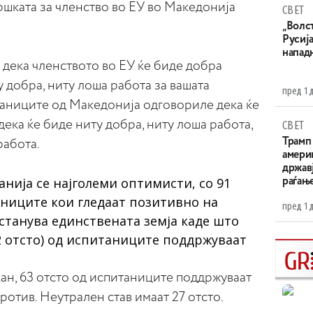
дршката за членство во ЕУ во Македонија
СВЕТ
„Волс
Русија
напад
дека членството во ЕУ ќе биде добра
у добра, ниту лоша работа за вашата
пред 1 
таниците од Македонија одговориле дека ќе
дека ќе биде ниту добра, ниту лоша работа,
СВЕТ
Трамп 
работа.
амери
државј
анија се најголеми оптимисти, со 91
раѓањ
аниците кои гледаат позитивно на
пред 1 
останува единствената земја каде што
2 отсто) од испитаниците поддржуваат
ан, 63 отсто од испитаниците поддржуваат
против. Неутрален став имаат 27 отсто.