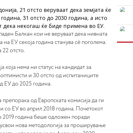
нија, 21 отсто веруваат дека земјата ќе
 година, 31 отсто до 2030 година, а исто
 дека некогаш ќе биде примена во ЕУ.
паден Балкан кои не веруваат дека нивната
а на ЕУ секоја година станува сè поголема.
 22 отсто.
ја која нема ни статус на кандидат за
и оптимисти и 30 отсто од испитаниците
од ЕУ до 2025 година.
 препорака од Европската комисија да ги
и со ЕУ во април 2018 година. Почетокот
о 2019 година беше одложен поради
 усвои нова методологија за проширување