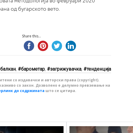
 новата методологија во февруари 2020
ана од бугарското вето.
Share this...
балкан
,
барометар
,
загрижувачка
,
тенденција
тени со издавачки и авторски права (copyright).
казниво со закон. Дозволено е делумно превземање на
ерлинк до содржината
што се цитира.