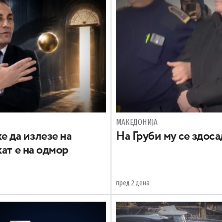
МАКЕДОНИЈА
е да излезе на
На Груби му се здос
ат е на одмор
пред 2 дена