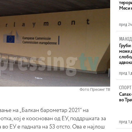
терор
Меси 
пред 24
МАКЕД
Груби 
може д
слобо
адвока
пред 1 
СПОРТ
Фото Пресинг ТВ
Салах 
во Тр
ање на „Балкан барометар 2021“ на
тка, кој е кооснован од ЕУ, поддршката за
пред 1 
во ЕУ е падната на 53 отсто. Ова е најлош