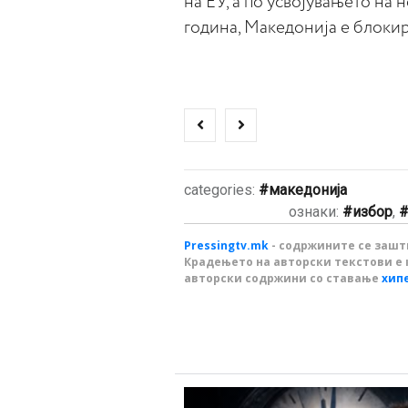
на ЕУ, а по усвојувањето на
година, Македонија е блокир
categories:
македонија
ознаки:
избор
,
Pressingtv.mk
- содржините се зашти
Крадењето на авторски текстови е 
авторски содржини со ставање
хип