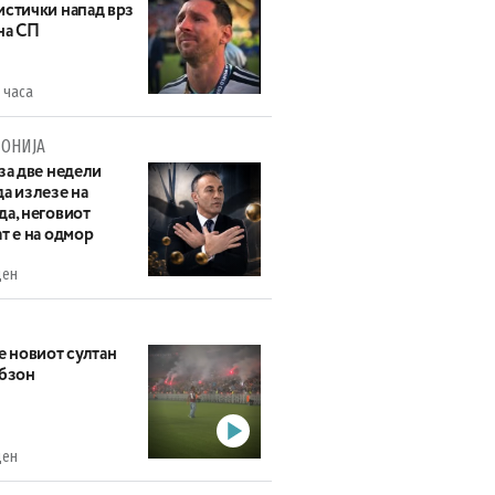
истички напад врз
на СП
 часа
ОНИЈА
за две недели
а излезе на
да, неговиот
т е на одмор
ден
е новиот султан
абзон
ден