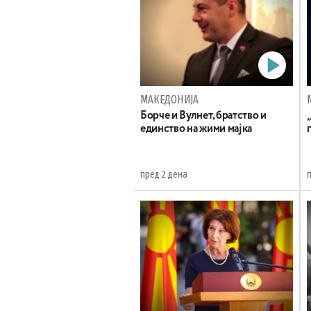
МАКЕДОНИЈА
Борче и Вулнет, братство и
единство на жими мајка
пред 2 дена