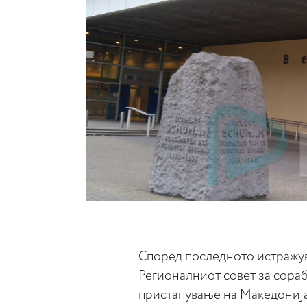
Според последното истражув
Регионалниот совет за сорабо
пристапување на Македонија 