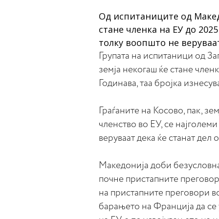
Од испитаниците од Македо
стане членка на ЕУ до 2025
толку воопшто не веруваат
Групата на испитаници од За
земја некогаш ќе стане членк
Годинава, таа бројка изнесува
Граѓаните на Косово, пак, зем
членство во ЕУ, се најголем
веруваат дека ќе станат дел 
Македонија доби безусловна
почне пристапните преговор
на пристапните преговори в
барањето на Франција да се