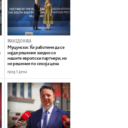
МАКЕДОНИЈА
Муцунски: Ќе работиме да се
и
најде решение заедно со
нашите европски партнери, но
не решение по секоја цена
пред 5 дена