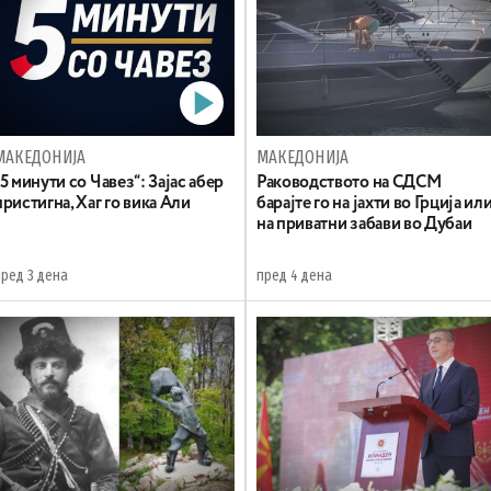
МАКЕДОНИЈА
МАКЕДОНИЈА
„5 минути со Чавез“: Зајас абер
Раководството на СДСМ
пристигна, Хаг го вика Али
барајте го на јахти во Грција ил
на приватни забави во Дубаи
пред 3 дена
пред 4 дена