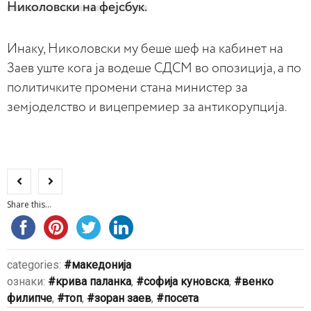
Николовски на фејсбук.
Инаку, Николовски му беше шеф на кабинет на
Заев уште кога ја водеше СДСМ во опозиција, а по
политичките промени стана министер за
земјоделство и вицепремиер за антикорупција.
Share this...
categories:
македонија
ознаки:
крива паланка
,
софија куновска
,
венко
филипче
,
топ
,
зоран заев
,
посета