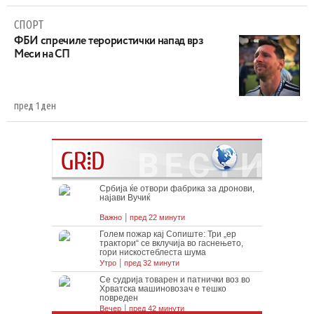
СПОРТ
ФБИ спречиле терористички напад врз
Меси на СП
пред 1 ден