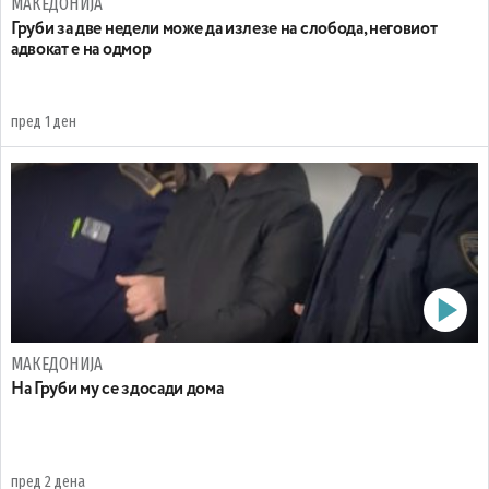
МАКЕДОНИЈА
Груби за две недели може да излезе на слобода, неговиот
адвокат е на одмор
пред 1 ден
МАКЕДОНИЈА
На Груби му се здосади дома
пред 2 дена