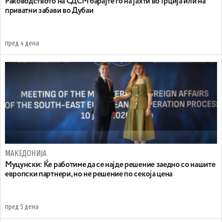
Раководството на СДСМ барајте го на јахти во Грција или на
приватни забави во Дубаи
пред 4 дена
МАКЕДОНИЈА
Муцунски: Ќе работиме да се најде решение заедно со нашите
европски партнери, но не решение по секоја цена
пред 5 дена