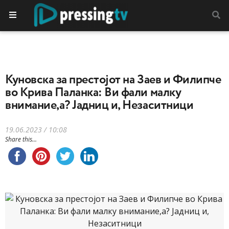
Куновска за престојот на Заев и Филипче
во Крива Паланка: Ви фали малку
внимание,а? Јадниц и, Незаситници
19.06.2023 / 10:08
Share this...