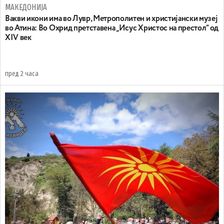
МАКЕДОНИЈА
Вакви икони има во Лувр, Метрополитен и христијански музеј
во Атина: Во Охрид претставена „Исус Христос на престол“ од
XIV век
пред 2 часа