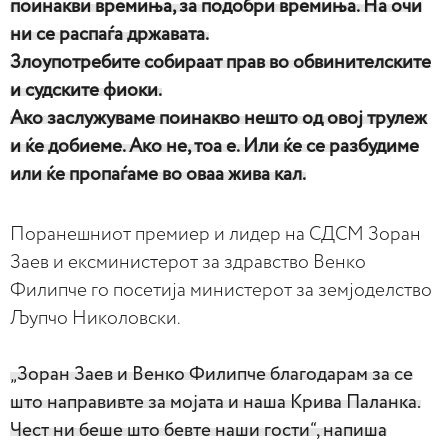
поинакви времиња, за подобри времиња. На очи
ни се распаѓа државата.
Злоупотребите собираат прав во обвинителските
и судските фиоки.
Ако заслужуваме поинакво нешто од овој трулеж
и ќе добиеме. Ако не, тоа е. Или ќе се разбудиме
или ќе пропаѓаме во оваа жива кал.
Поранешниот премиер и лидер на СДСМ Зоран
Заев и ексминистерот за здравство Венко
Филипче го посетија министерот за земјоделство
Љупчо Николовски.
„Зоран Заев и Венко Филипче благодарам за се
што направивте за мојата и наша Крива Паланка.
Чест ни беше што бевте наши гости“, напиша