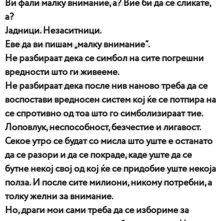
Ви фали малку внимание, а? Вие би да се сликате,
а?
Јадници. Незаситници.
Еве да ви пишам „малку внимание“.
Не разбираат дека се симбол на сите погрешни
вредности што ги живееме.
Не разбираат дека после нив наново треба да се
воспостави вредносен систем кој ќе се потпира на
се спротивно од тоа што го симболизираат тие.
Лоповлук, неспособност, безчестие и лигавост.
Секое утро се будат со мисла што уште е останато
да се разори и да се покраде, каде уште да се
бутне некој свој од кој ќе се придобие уште некоја
полза. И после сите милиони, никому потребни, а
толку желни за внимание.
Но, драги мои сами треба да се избориме за