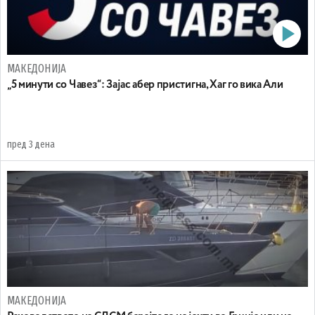
МАКЕДОНИЈА
„5 минути со Чавез“: Зајас абер пристигна, Хаг го вика Али
пред 3 дена
МАКЕДОНИЈА