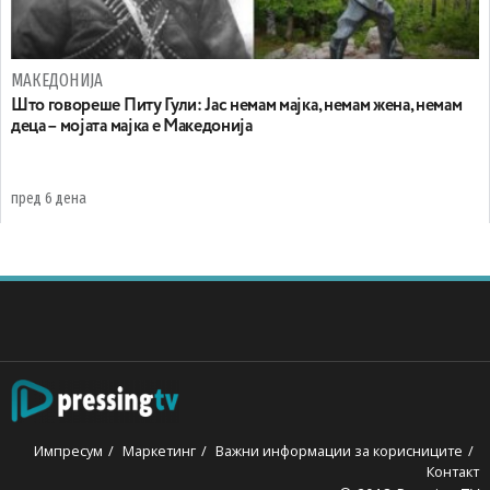
МАКЕДОНИЈА
Што говореше Питу Гули: Јас немам мајка, немам жена, немам
деца – мојата мајка е Македонија
пред 6 дена
Импресум
Маркетинг
Важни информации за корисниците
Контакт