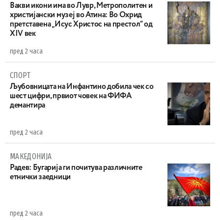
Вакви икони има во Лувр, Метрополитен и
христијански музеј во Атина: Во Охрид
претставена „Исус Христос на престол“ од
XIV век
пред 2 часа
СПОРТ
Љубовницата на Инфантино добила чек со
шест цифри, првиот човек на ФИФА
демантира
пред 2 часа
МАКЕДОНИЈА
Радев: Бугарија ги почитува различните
етнички заедници
пред 2 часа