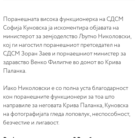
Поранешната висока функционерка на СДСМ
Софија Куновска ја искоментира објавата на
министерот за земјоделство Љупчо Николовски,
кој ги нагостил поранешниот претседател на
СДСМ Зоран Заев и порнаешниот министер за
здравство Венко Филипче во домот во Крива
Паланка.
Иако Николовски е со полна уста благодарност
кон поранешните функционери за тоа што
направиле за неговата Крива Паланка, Куновска
на фотографијата гледа лоповлук, неспособност,
безчестие и лигавост.