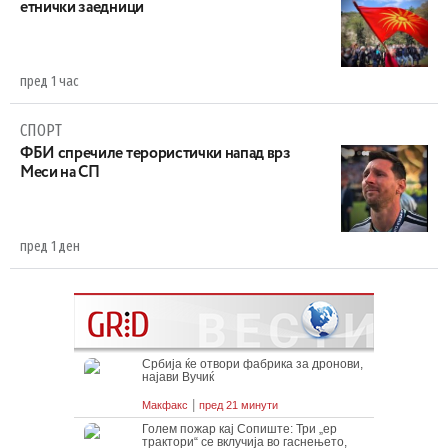
етнички заедници
пред 1 час
СПОРТ
ФБИ спречиле терористички напад врз
Меси на СП
пред 1 ден