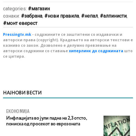
categories:
магазин
ознаки:
забрана
,
нови правила
,
непал
,
алпинисти
,
монт еверест
Pressingtv.mk
- содржините се заштитени со издавачки и
авторски права (copyright). Крадењето на авторски текстови е
казниво со закон. Дозволено е делумно превземање на
авторски содржини со ставање
хиперлинк до содржината
што
се цитира.
НАЈНОВИ ВЕСТИ
ЕКОНОМИЈА
Инфлацијата во јули падна на 2,3 отсто,
пониска од просекот во еврозоната