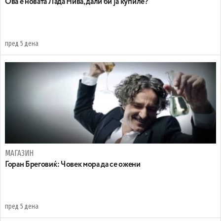
Ова е новата Лада Нива, дали би ја купиле?
пред 5 дена
МАГАЗИН
Горан Бреговиќ: Човек мора да се ожени
пред 5 дена