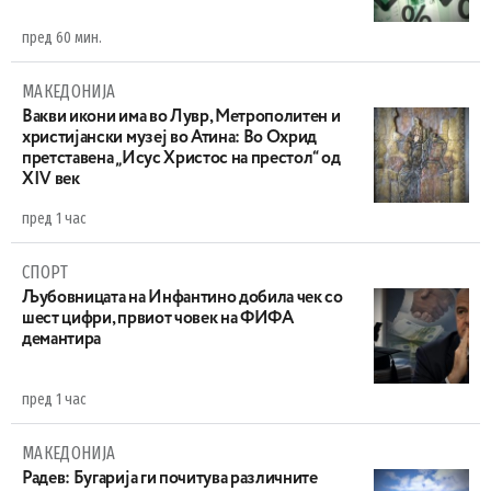
пред 60 мин.
МАКЕДОНИЈА
Вакви икони има во Лувр, Метрополитен и
христијански музеј во Атина: Во Охрид
претставена „Исус Христос на престол“ од
XIV век
пред 1 час
СПОРТ
Љубовницата на Инфантино добила чек со
шест цифри, првиот човек на ФИФА
демантира
пред 1 час
МАКЕДОНИЈА
Радев: Бугарија ги почитува различните