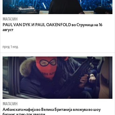
МАГАЗИН
PAUL VAN DYK И PAUL OAKENFOLD во Струмица на 16
август
пред 1 нед.
МАГАЗИН
Aлбанската мафија во Велика Британија вложува во шоу
бизнис и тик-ток ѕвезди