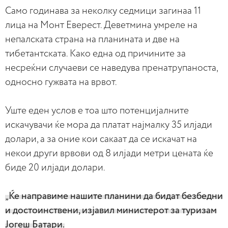
Само годинава за неколку седмици загинаа 11
лица на Монт Еверест. Деветмина умреле на
непалската страна на планината и две на
тибетантската. Како една од причините за
несреќни случаеви се наведува пренатрупаноста,
односно гужвата на врвот.
Уште еден услов е тоа што потенцијалните
искачувачи ќе мора да платат најмалку 35 илјади
долари, а за оние кои сакаат да се искачат на
некои други врвови од 8 илјади метри цената ќе
биде 20 илјади долари.
„Ќе направиме нашите планини да бидат безбедни
и достоинствени, изјавил министерот за туризам
Јогеш Батари.