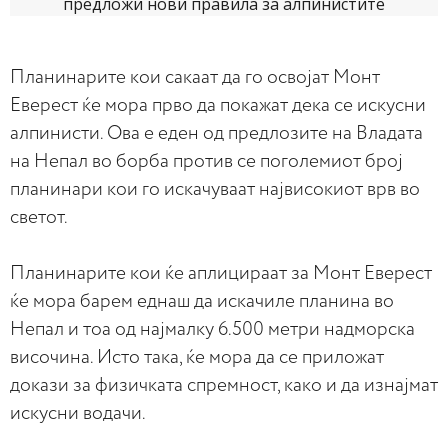
Планинарите кои сакаат да го освојат Монт
Еверест ќе мора прво да покажат дека се искусни
алпинисти. Ова е еден од предлозите на Владата
на Непал во борба против се поголемиот број
планинари кои го искачуваат највисокиот врв во
светот.
Планинарите кои ќе аплицираат за Монт Еверест
ќе мора барем еднаш да искачиле планина во
Непал и тоа од најмалку 6.500 метри надморска
височина. Исто така, ќе мора да се приложат
докази за физичката спремност, како и да изнајмат
искусни водачи.