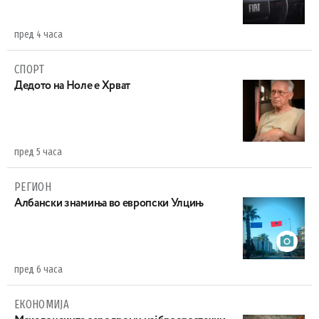
пред 4 часа
СПОРТ
Дедото на Ноле е Хрват
пред 5 часа
РЕГИОН
Aлбански знамиња во европски Улцињ
пред 6 часа
ЕКОНОМИЈА