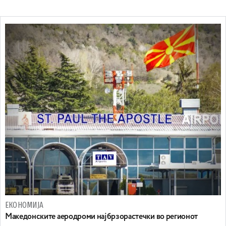
ЕКОНОМИЈА
Maкедонските аеродроми најбрзорастечки во регионот