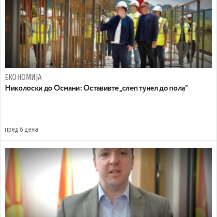
ЕКОНОМИЈА
Николоски до Османи: Oставивте „слеп тунел до пола“
пред 6 дена