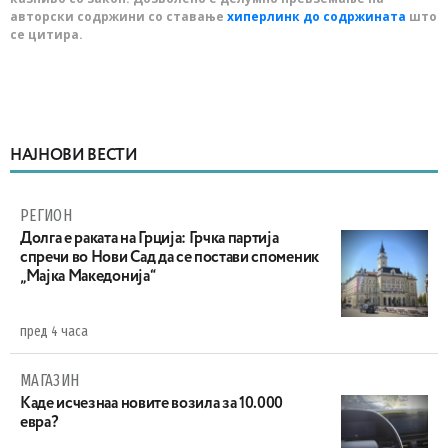
авторски содржини со ставање
хиперлинк до содржината
што
се цитира.
НАЈНОВИ ВЕСТИ
РЕГИОН
Долга е раката на Грција: Грчка партија
спречи во Нови Сад да се постави споменик
„Мајка Македонија“
пред 4 часа
МАГАЗИН
Каде исчезнаа новите возила за 10.000
евра?