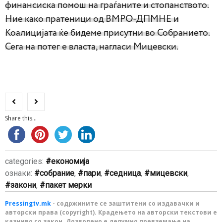
финансиска помош на граѓаните и стопанството.
Ние како пратеници од ВМРО-ДПМНЕ и
Коалицијата ќе бидеме присутни во Собранието.
Сега на потег е власта, нагласи Мицевски.
Share this...
categories:
економија
ознаки:
собрание
,
пари
,
седница
,
мицевски
,
закони
,
пакет мерки
Pressingtv.mk
- содржините се заштитени со издавачки и
авторски права (copyright). Крадењето на авторски текстови е
казниво со закон. Дозволено е делумно превземање на