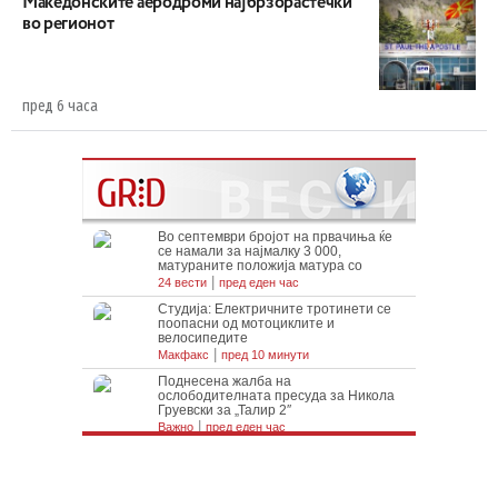
Maкедонските аеродроми најбрзорастечки
во регионот
пред 6 часа