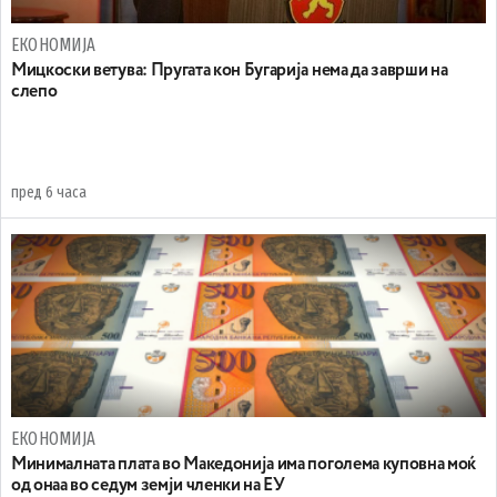
ЕКОНОМИЈА
Mицкоски ветува: Пругата кон Бугарија нема да заврши на
слепо
пред 6 часа
ЕКОНОМИЈА
Минималната плата во Македонија има поголема куповна моќ
од онаа во седум земји членки на ЕУ