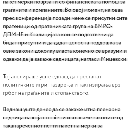
пакет мерки поврзани со финансиската помош за
граѓаните и компаниите. Во овој момент, на оваа
прес конференција позади мене се присутни сите
пратеници од пратеничката група на ВМРО-
ДПМНЕ и Коалицијата кои се подготвени да
бидат присутни и да дадат целосна поддршка за
овие закони доколку власта конечно се вразуми и
одважи да ја закаже седницата, нагласи Мицевски.
Тој апелираше уште еднаш, да престанат
политичките игри, пазарења и тактизирања врз
грбот на граѓаните и стопанството.
Веднаш уште денес да се закаже итна пленарна
седница на која што ќе ги изгласаме законите од
таканаречениот петти пакет на мерки за