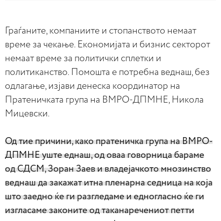
Граѓаните, компаниите и стопанството немаат
време за чекање. Економијата и бизнис секторот
немаат време за политички сплетки и
политиканство. Помошта е потребна веднаш, без
одлагање, изјави денеска координатор на
Пратеничката група на ВМРО-ДПМНЕ, Никола
Мицевски.
Од тие причини, како пратеничка група на ВМРО-
ДПМНЕ уште еднаш, од оваа говорница бараме
од СДСМ, Зоран Заев и владејачкото мнозинство
веднаш да закажат итна пленарна седница на која
што заедно ќе ги разгледаме и едногласно ќе ги
изгласаме законите од таканаречениот петти