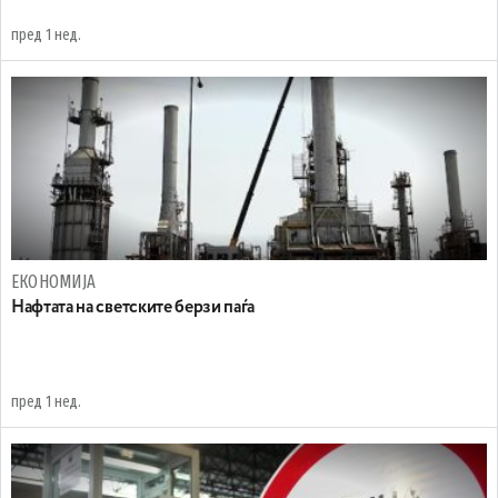
пред 1 нед.
ЕКОНОМИЈА
Нафтата на светските берзи паѓа
пред 1 нед.