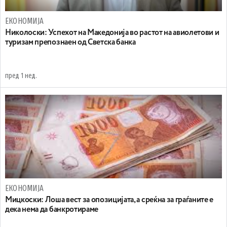
ЕКОНОМИЈА
Николоски: Успехот на Македонија во растот на авиолетови и
туризам препознаен од Светска банка
пред 1 нед.
ЕКОНОМИЈА
Мицкоски: Лоша вест за опозицијата, а среќна за граѓаните е
дека нема да банкротираме