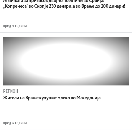
Апчињата за притисок двојно поевтини во Србија:
„Копренеса“ во Скопје 230 денари, а во Врање до 200 динари!
пред 4 години
РЕГИОН
Жители на Врање купуваат млеко во Македонија
пред 4 години