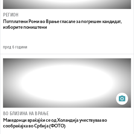
РЕГИОН
Потплатени Роми во Врање гласале за погрешен кандидат,
изборите поништени
пред 6 години
ВО БЛИЗИНА НА ВРАЊЕ
Македонци враќајќи се од Холандија учествуваа во
сообраќајка во Србија (ФОТО)