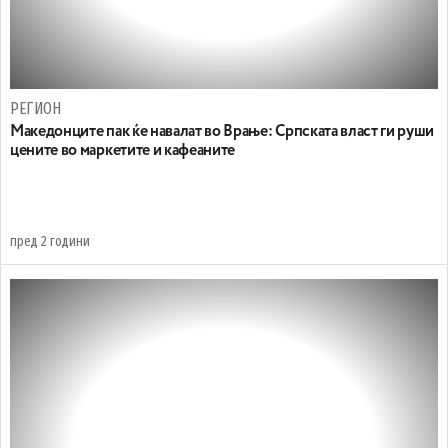
РЕГИОН
Македонците пак ќе навалат во Врање: Српската власт ги руши
цените во маркетите и кафеаните
пред 2 години