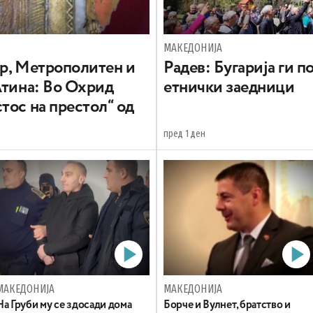
МАКЕДОНИЈА
вр, Метрополитен и
Радев: Бугарија ги 
Атина: Во Охрид
етнички заедници
тос на престол“ од
пред 1 ден
МАКЕДОНИЈА
МАКЕДОНИЈА
На Груби му се здосади дома
Борче и Вулнет, братство и