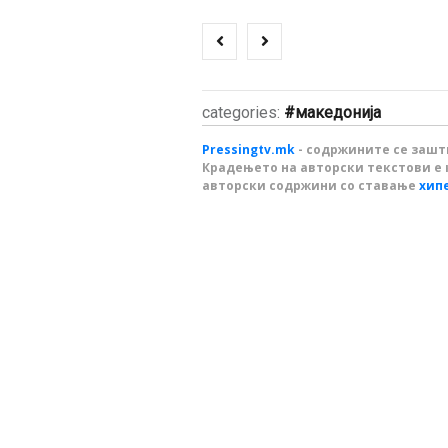
categories:
македонија
Pressingtv.mk
- содржините се зашти
Крадењето на авторски текстови е 
авторски содржини со ставање
хип