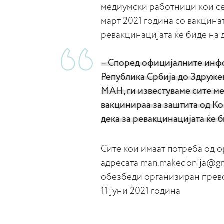
медиумски работници кои се 
март 2021 година со вакцина
ревакцинацијата ќе биде на д
– Според официјалните инфо
Република Србија до Здруже
МАН, ги известуваме сите м
вакцинираа за заштита од Ко
дека за ревакцинацијата ќе б
Сите кои имаат потреба од о
адресата man.makedonija@gm
обезбеди организиран превоз
11 јуни 2021 година