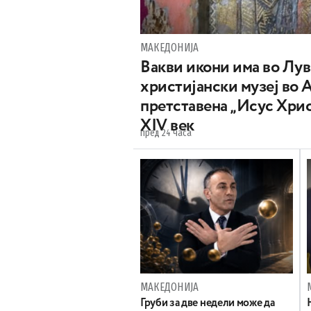
МАКЕДОНИЈА
Вакви икони има во Лу
христијански музеј во 
претставена „Исус Хрис
XIV век
пред 24 часа
МАКЕДОНИЈА
Груби за две недели може да