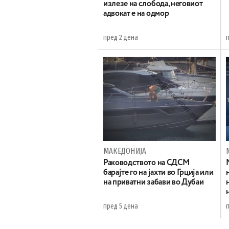
излезе на слобода, неговиот
адвокат е на одмор
пред 2 дена
МАКЕДОНИЈА
Раководството на СДСМ
барајте го на јахти во Грција или
на приватни забави во Дубаи
пред 5 дена