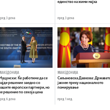
единство на жими мајка
пред 3 дена
пред 3 дена
МАКЕДОНИЈА
МАКЕДОНИЈА
Муцунски: Ќе работиме да се
Сиљановска Давкова: Држават
најде решение заедно со
јакнее преку националното
нашите европски партнери, но
помирување
не решение по секоја цена
пред 6 дена
пред 1 нед.