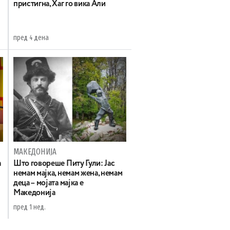
пристигна, Хаг го вика Али
пред 4 дена
МАКЕДОНИЈА
а
Што говореше Питу Гули: Јас
немам мајка, немам жена, немам
деца – мојата мајка е
Македонија
пред 1 нед.