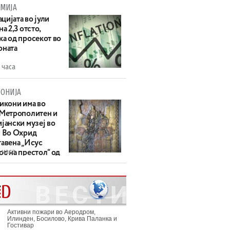
МИЈА
цијата во јули
на 2,3 отсто,
ка од просекот во
оната
 часа
ОНИЈА
 икони има во
 Метрополитен и
јански музеј во
: Во Охрид
тавена „Исус
 часа
с на престол“ од
ек