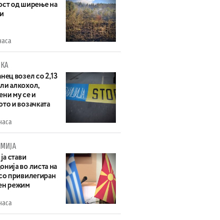
ост од ширење на
и
часа
КА
нец возел со 2,13
ли алкохол,
ни му се и
то и возачката
часа
МИЈА
 ја стави
нија во листа на
 со привилегиран
ен режим
часа