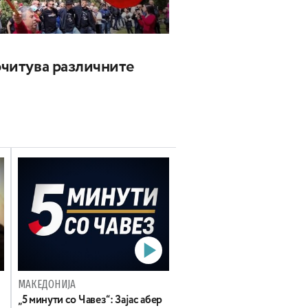
почитува различните
МАКЕДОНИЈА
„5 минути со Чавез“: Зајас абер