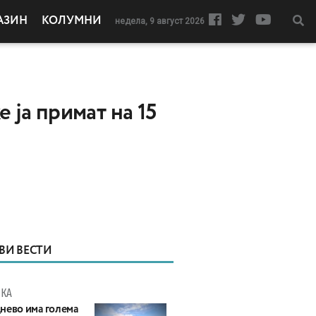
АЗИН
КОЛУМНИ
недела, 9 август 2026
ја примат на 15
ВИ ВЕСТИ
КА
нево има голема