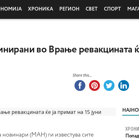
ОНОМИЈА
ХРОНИКА
РЕГИОН
СВЕТ
СПОРТ
МАГ
нирани во Врање ревакцината ќе 
Share this...
НАЈНО
ХРОНИ
а новинари (МАН) ги известува сите
Попад