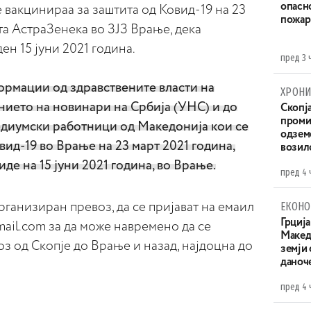
опасн
вакцинираа за заштита од Ковид-19 на 23
пожар
та АстраЗенека во ЗЈЗ Врање, дека
ен 15 јуни 2021 година.
пред 3 
рмации од здравствените власти на
ХРОНИ
нието на новинари на Србија (УНС) и до
Скопја
проми
едиумски работници од Македонија кои се
одземе
вид-19 во Врање на 23 март 2021 година,
возило
иде на 15 јуни 2021 година, во Врање.
пред 4 
ЕКОНО
рганизиран превоз, да се пријават на емаил
Грција
ail.com за да може навремено да се
Македо
 од Скопје до Врање и назад, најдоцна до
земји
даноч
пред 4 