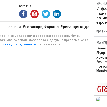
ЕКОНО
Share this...
Инфла
падна 
понис
евроз
ознаки:
новинари
,
врање
,
ревакцинација
пред 24
тени со издавачки и авторски права (copyright).
казниво со закон. Дозволено е делумно превземање на
МАКЕД
ерлинк до содржината
што се цитира.
Вакви
Лувр,
христи
Атина
претс
пред 24
Христо
XIV в