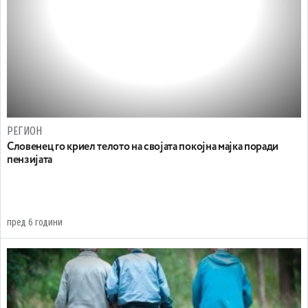
РЕГИОН
Словенец го криел телото на својата покојна мајка поради
пензијата
пред 6 години