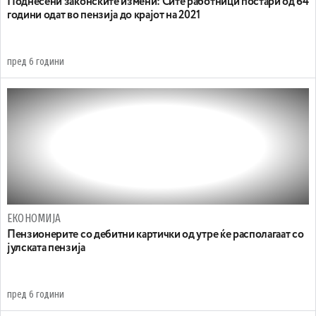
Поднесени законските измени: Сите работници постари од 64
години одат во пензија до крајот на 2021
пред 6 години
ЕКОНОМИЈА
Пензионерите со дебитни картички од утре ќе располагаат со
јулската пензија
пред 6 години