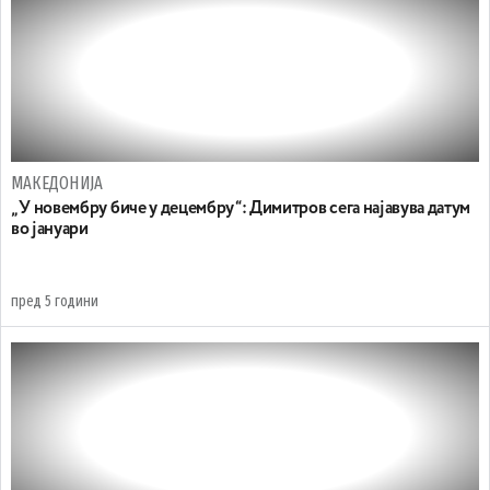
МАКЕДОНИЈА
„ У новембру биче у децембру“: Димитров сега најавува датум
во јануари
пред 5 години