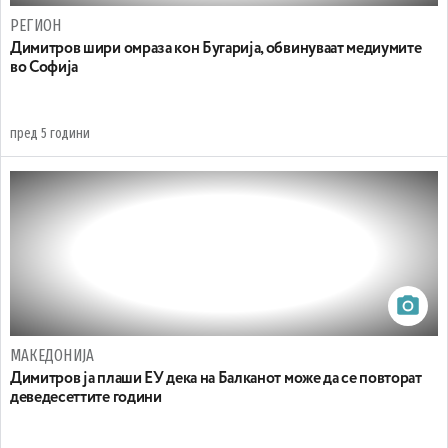
РЕГИОН
Димитров шири омраза кон Бугарија, обвинуваат медиумите
во Софија
пред 5 години
МАКЕДОНИЈА
Димитров ја плаши ЕУ дека на Балканот може да се повторат
деведесеттите години