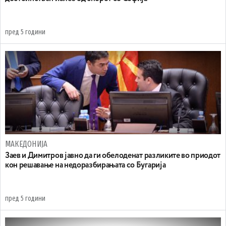
пред 5 години
МАКЕДОНИЈА
Заев и Димитров јавно да ги обелоденат разликите во приодот
кон решавање на недоразбирањата со Бугарија
пред 5 години