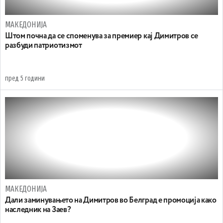
МАКЕДОНИЈА
Штом почна да се споменува за премиер кај Димитров се
разбуди патриотизмот
пред 5 години
МАКЕДОНИЈА
Дали заминувањето на Димитров во Белград е промоција како
наследник на Заев?