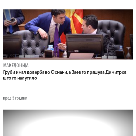
МАКЕДОНИЈА
Груби имал доверба во Османи, а Заев го прашува Димитров
што го налутило
пред 5 години