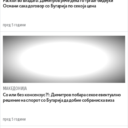
Раскол во владата: Димитров рече дека го тргаат бидејќи
Османи сака договор со Бугарија по секоја цена
пред 5 години
МАКЕДОНИЈА
Со или без консензус?!: Димитров побара секое евентуално
решение на спорот со Бугарија да добие собраниска виза
пред 5 години