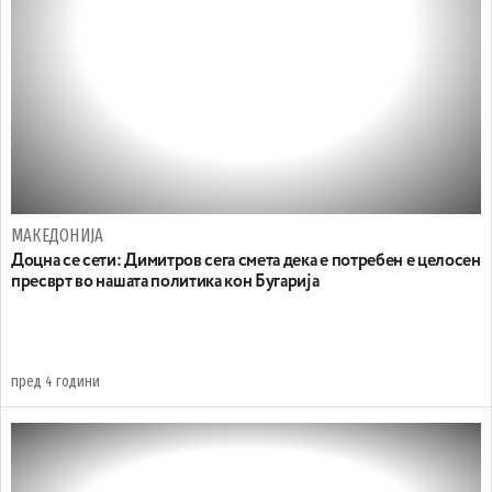
МАКЕДОНИЈА
Доцна се сети: Димитров сега смета дека е потребен e целосен
пресврт во нашата политика кон Бугарија
пред 4 години