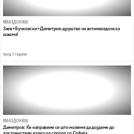
МАКЕДОНИЈА
Заев+Бучковски+Димитров-друштво на антимакедонска
шашма!
пред 5 години
МАКЕДОНИЈА
Димитров: Ќе направиме се што можеме да дојдеме до
достоинствен излез од спорот со Софија