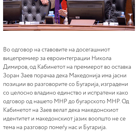
Во одговор на ставовите на досегашниот
вицепремиер за евроинтеграции Никола
Димиров, од Кабинетот на премиерот во оставка
Зоран Заев порачаа дека Македонија има јасни
позиции во разговорите со Бугарија, изградени
со целосно владино единство и испратени како
одговор од нашето МНР до бугарското МНР. Од
Кабинетот на Заев велат дека македонскиот
идентитет и македонскиот јазик воопшто не се
тема на разговор помеѓу нас и Бугарија.