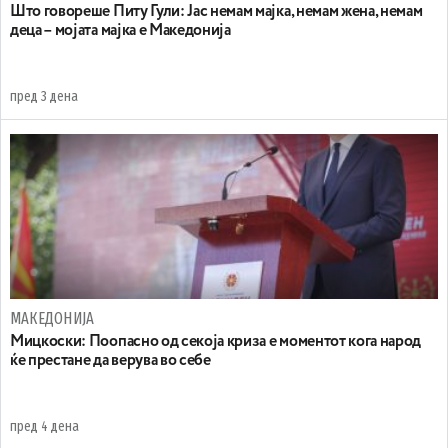
Што говореше Питу Гули: Јас немам мајка, немам жена, немам
деца – мојата мајка е Македонија
пред 3 дена
МАКЕДОНИЈА
Мицкоски: Поопасно од секоја криза е моментот кога народ
ќе престане да верува во себе
пред 4 дена