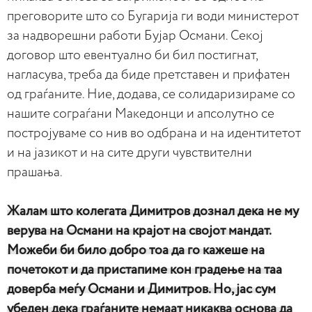
преговорите што со Бугарија ги води министерот
за надворешни работи Бујар Османи. Секој
договор што евентуално би бил постигнат,
нагласува, треба да биде претставен и прифатен
од граѓаните. Ние, додава, се солидаризираме со
нашите сограѓани Македонци и апсолутно се
постројуваме со нив во одбрана и на идентитетот
и на јазикот и на сите други чувствителни
прашања.
Жалам што колегата Димитров дознал дека не му
верува на Османи на крајот на својот мандат.
Можеби би било добро тоа да го кажеше на
почетокот и да пристапиме кон градење на таа
доверба меѓу Османи и Димитров. Но, јас сум
убеден дека граѓаните немаат никаква основа да