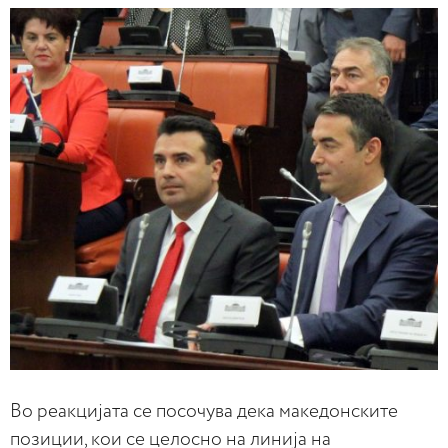
Во реакцијата се посочува дека македонските
позиции, кои се целосно на линија на