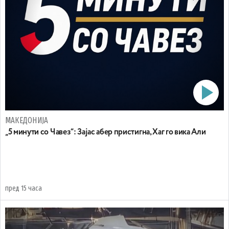
МАКЕДОНИЈА
„5 минути со Чавез“: Зајас абер пристигна, Хаг го вика Али
пред 15 часа