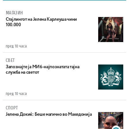
МАГАЗИН
Стајлингот на Јелена Карлеуша чини
100.000
пред 10 часа
СВЕТ
Запознајте ја МИ6-најпознатата тајна
служба на светот
пред 10 часа
СПОРТ
Јелена Докиќ: Беше магично во Македонија