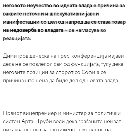
неговото неучество во идната влада е причина за
ваквите неточни и шпекулативни јавни
манифестации со цел од напред да се става товар
на недоверба во владата –
се нагласува во
реакцијата.
Димитров денеска на прес-конференција изјави
дека не се повлекол сам од функцијата, туку дека
неговите позиции за спорот со Софија се
причина што нема да биде дел од новата влада.
Првиот вицепремиер и министер за политички
систем Артан Груби вели дека граѓаните немаат
никаква основа за загриженост во однос на