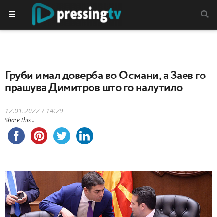
Груби имал доверба во Османи, а Заев го
прашува Димитров што го налутило
12.01.2022 / 14:29
Share this...