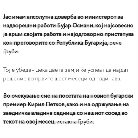
Јас имам апсолутна доверба во министерот за
надворешни работи Бујар Османи, кој најсовесно
ја врши својата работа и најодговорно пристапува
кон преговорите со Република Бугарија,
рече
Груби.
Тој е убеден дека двете земји ќе успеат да најдат
решение во првите шест месеци од годинава.
Во очекување сме на посетата на новиот бугарски
премиер Кирил Петков, како и на одржување на
заедничка владина седница со нашиот сосед во
текот на овој месец
, истакна Груби.