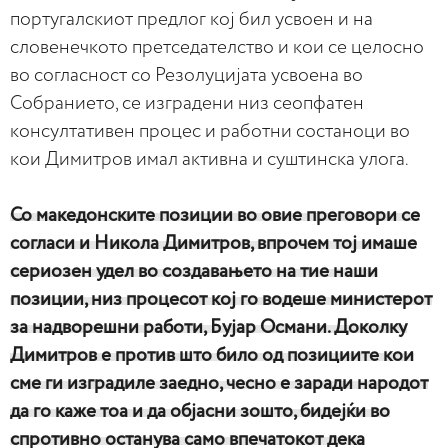
португалскиот предлог кој бил усвоен и на
словенечкото претседателство и кои се целосно
во согласност со Резолуцијата усвоена во
Собранието, се изградени низ сеопфатен
консултативен процес и работни состаноци во
кои Димитров имал активна и суштинска улога.
Со македонските позиции во овие преговори се
согласи и Никола Димитров, впрочем тој имаше
сериозен удел во создавањето на тие наши
позиции, низ процесот кој го водеше министерот
за надворешни работи, Бујар Османи. Доколку
Димитров е против што било од позициите кои
сме ги изградиле заедно, чесно е заради народот
да го каже тоа и да објасни зошто, бидејќи во
спротивно останува само впечатокот дека