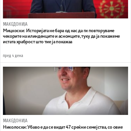
МАКЕДОНИЈА
Мицкоски: Историјата не бара од нас да ги повторуваме
чекорите на илинденците и асномците, туку да ја покажеме
истата храброст што тие ја покажаа
пред 4 дена
МАКЕДОНИЈА
Николоски:Убаво е да се видат 47 среќни семејства, со овие