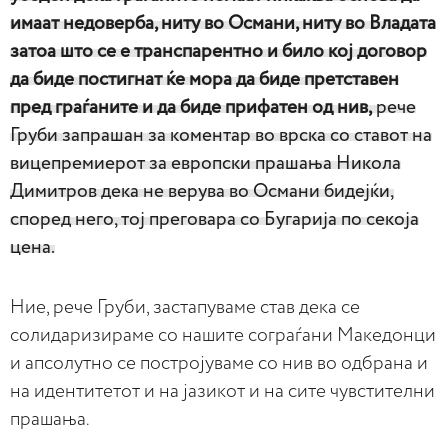
имаат недоверба, ниту во Османи, ниту во Владата
затоа што се е транспарентно и било кој договор
да биде постигнат ќе мора да биде претставен
пред граѓаните и да биде прифатен од нив,
рече
Груби запрашан за коментар во врска со ставот на
вицепремиерот за европски прашања Никола
Димитров дека не верува во Османи бидејќи,
според него, тој преговара со Бугарија по секоја
цена.
Ние, рече Груби, застапуваме став дека се
солидаризираме со нашите сограѓани Македонци
и апсолутно се постројуваме со нив во одбрана и
на идентитетот и на јазикот и на сите чувстителни
прашања.