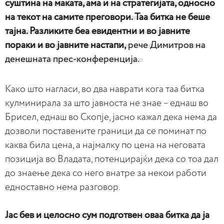
суштина на маката, ама и на стратегијата, односно
на текот на самите преговори. Таа битка не беше
тајна. Разликите беа евидентни и во јавните
пораки и во јавните настапи,
рече Димитров на
денешната прес-конференција.
Како што нагласи, во два наврати кога таа битка
кулминирала за што јавноста не знае – еднаш во
Брисел, еднаш во Скопје, јасно кажал дека нема да
дозволи поставените граници да се поминат по
каква била цена, а најмалку по цена на неговата
позиција во Владата, потенцирајќи дека со тоа дал
до знаење дека со него внатре за некои работи
едноставно нема разговор.
Јас бев и целосно сум подготвен оваа битка да ја