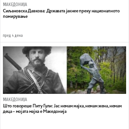
МАКЕДОНИЈА
Сиљановска Давкова: Државата јакнее преку националното
помирување
пред 4 дена
МАКЕДОНИЈА
Што говореше Питу Гули: Јас немам мајка, немам жена, немам
деца – мојата мајка е Македонија