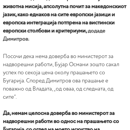
животна мисија, апсолутна почит за македонскиот
јазик, како еднаков на сите европски јазици и
европска интеграција потпрена на вистински
европски столбови и критериуми,
додаде
Димитров.
Посочи дека нема доверба во министерот за
надворешни работи, Бујар Османи зошто сакал
успех по секоја цена околу прашањето со
Бугарија. Според Димитров ова прашање е
поважно од Владата, „од оваа, од следната, од
сите“.
Да, немам целосна доверба во министерот за
надворешни работи во однос на прашањето со
Бугарија, со оглед на моето искуство на