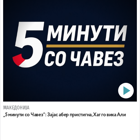
МАКЕДОНИЈА
„5 минути со Чавез“: Зајас абер пристигна, Хаг го вика Али