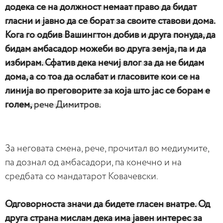
додека се на должност немаат право да бидат
гласни и јавно да се борат за своите ставови дома.
Кога го одбив Вашингтон добив и друга понуда, да
бидам амбасадор можеби во друга земја, па и да
избирам. Сфатив дека нечиј влог за да не бидам
дома, а со тоа да ослабат и гласовите кои се на
линија во преговорите за која што јас се борам е
голем,
рече Димитров.
За неговата смена, рече, прочитал во медиумите,
па дознал од амбасадори, па конечно и на
средбата со мандатарот Ковачевски.
Одговорноста значи да бидете гласен внатре. Од
друга страна мислам дека има јавен интерес за