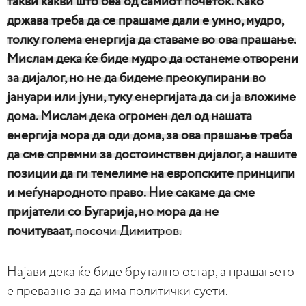
такви какви што беа од самиот почеток. Како
држава треба да се прашаме дали е умно, мудро,
толку голема енергија да ставаме во ова прашање.
Мислам дека ќе биде мудро да останеме отворени
за дијалог, но не да бидеме преокупирани во
јануари или јуни, туку енергијата да си ја вложиме
дома. Мислам дека огромен дел од нашата
енергија мора да оди дома, за ова прашање треба
да сме спремни за достоинствен дијалог, а нашите
позиции да ги темелиме на европските принципи
и меѓународното право. Ние сакаме да сме
пријатели со Бугарија, но мора да не
почитуваат,
посочи Димитров.
Најави дека ќе биде брутално остар, а прашањето
е превазно за да има политички суети.