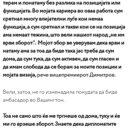
терам и понатаму без разлика на позицијата или
функцијата. В
о мојата кариера во оваа работа сум
сретнал многу влијателни луѓе кои немаа
функција, а сум сретнал и такви кои се на позиција
ама немаат тежина, што вели нашиот народ „не им
врви зборот“.
Мојот збор ве уверувам дека врви и
натаму ама за тоа да биде така јас треба да сум
дома, да сум тука, да сум активен, да сум гласен и
да имам слобода да се борам за моите позиции и
мојата визија,
рече вицепремиерот Димитров.
Вели, затоа, не го изненадила понудата да биде
амбасадор во Вашингтон.
Тоа не само што ќе ме тргнеше од дома, туку и ќе
ми го врзеше зборот. Знаете дека дипломатите