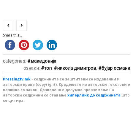
Share this...
categories:
македонија
ознаки:
топ
,
никола димитров
,
бујар османи
Pressingtv.mk
- содржините се заштитени со издавачки и
авторски права (copyright). Крадењето на авторски текстови е
казниво со закон. Дозволено е делумно превземање на
авторски содржини со ставање
хиперлинк до содржината
што
се цитира.