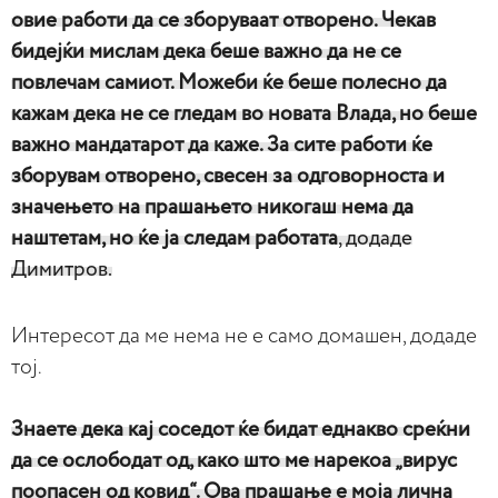
овие работи да се зборуваат отворено. Чекав
бидејќи мислам дека беше важно да не се
повлечам самиот. Можеби ќе беше полесно да
кажам дека не се гледам во новата Влада, но беше
важно мандатарот да каже. За сите работи ќе
зборувам отворено, свесен за одговорноста и
значењето на прашањето никогаш нема да
наштетам, но ќе ја следам работата
, додаде
Димитров.
Интересот да ме нема не е само домашен, додаде
тој.
Знаете дека кај соседот ќе бидат еднакво среќни
да се ослободат од, како што ме нарекоа „вирус
поопасен од ковид“. Ова прашање е моја лична