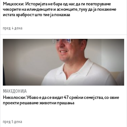
Мицкоски: Историјата не бара од нас да ги повторуваме
чекорите на илинденците и асномците, туку да ја покажеме
истата храброст што тие ја покажаа
пред 4 дена
МАКЕДОНИЈА
Николоски:Убаво е да се видат 47 среќни семејства, со овие
проекти решаваме животни прашања
пред 5 дена