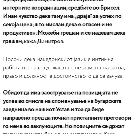
интерните координации, средбите во Брисел.
Имам чувство дека таму има „драјв“ за успех по
секоја цена, што мислам дека е опасен и не
продуктивен. Можеби грешам и се надевам дека
грешам
, кажа Димитров.
Посочи дека македонскиот јазик е интимна
работа и е наш, а државата е независна, па затоа,
право и должност е достоинството да се зачува.
Обидот да има заострување на позицијата не
успеа во смисла на споменување на бугарската
заедница во нашиот Устав и тоа да биде
направено пред да почнат пристапните преговори
го нема во заклучоците. Но позициите се држат