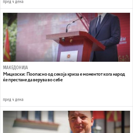
пред 4 дена
МАКЕДОНИЈА
Мицкоски: Поопасно од секоја криза е моментот кога народ
ќе престане да верува во себе
пред 4 дена