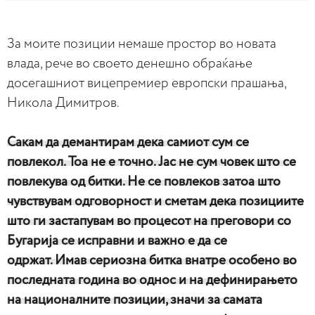
За моите позиции немаше простор во новата
влада, рече во своето денешно обраќање
досегашниот вицепремиер европски прашања,
Никола Димитров.
Сакам да демантирам дека самиот сум се
повлекол. Тоа не е точно. Јас не сум човек што се
повлекува од битки. Не се повлеков затоа што
чувствувам одговорност и сметам дека позициите
што ги застапувам во процесот на преговори со
Бугарија се исправни и важно е да се
одржат.
Имав сериозна битка внатре особено во
последната година во однос и на дефинирањето
на националните позиции, значи за самата