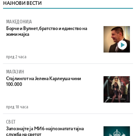
НАЈНОВИ ВЕСТИ
МАКЕДОНИЈА
Борче и Вулнет, братство и единство на
жими мајка
пред 2 часа
МАГАЗИН
Стајлингот на Јелена Карлеуша чини
100.000
пред 18 часа
СВЕТ
Запознајте ја МИ6-најпознатата тајна
служба на светот