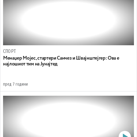
СПОРТ
Менаџер Мојес, стартери Санчез и Швајнштејгер: Ова е
најлошиот тим на Јунајтед
пред 7 години