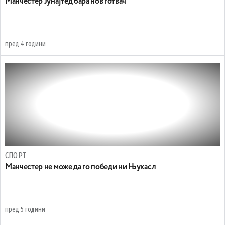
Манчестер Јунајтед бара нов готвач
пред 4 години
СПОРТ
Манчестер не може да го победи ни Њукасл
пред 5 години