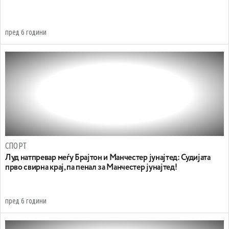
пред 6 години
СПОРТ
Луд натпревар меѓу Брајтон и Манчестер јунајтед: Судијата
прво свирна крај, па пенал за Манчестер јунајтед!
пред 6 години