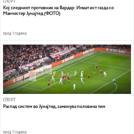
СПОРТ
Koj следниот противник на Вардар: Имаат ист газда со
Манчестер Јунајтед (ФОТО)
пред 1 година
СПОРТ
Распад систем во Јунајтед, заминува половина тим
пред 1 година