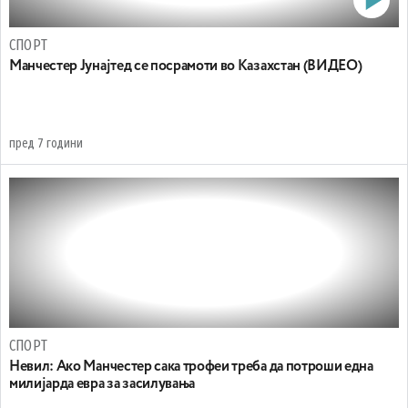
СПОРТ
Манчестер Јунајтед се посрамоти во Казахстан (ВИДЕО)
пред 7 години
СПОРТ
Невил: Ако Манчестер сака трофеи треба да потроши една
милијарда евра за засилувања