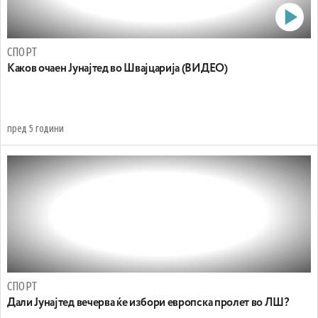
СПОРТ
Каков очаен Јунајтед во Швајцарија (ВИДЕО)
пред 5 години
СПОРТ
Дали Јунајтед вечерва ќе избори европска пролет во ЛШ?