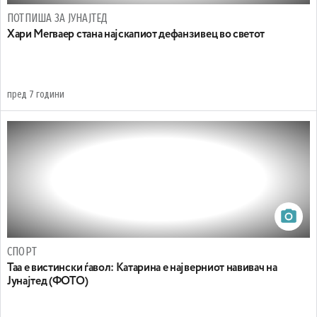
ПОТПИША ЗА ЈУНАЈТЕД
Хари Мегваер стана најскапиот дефанзивец во светот
пред 7 години
СПОРТ
Таа е вистински ѓавол: Kатарина е најверниот навивач на
Јунајтед (ФОТО)