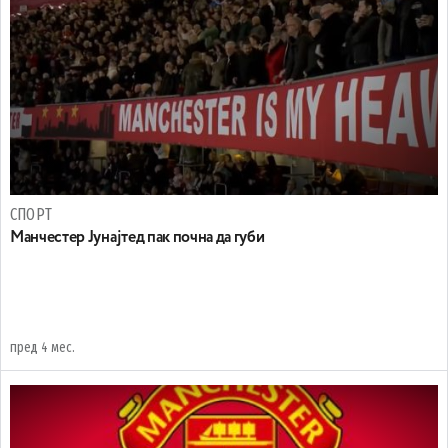
СПОРТ
Mанчестер Јунајтед пак почна да губи
пред 4 мес.