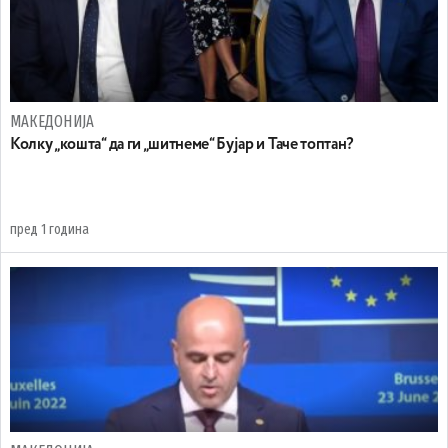
МАКЕДОНИЈА
Колку „кошта“ да ги „шитнеме“ Бујар и Таче топтан?
пред 1 година