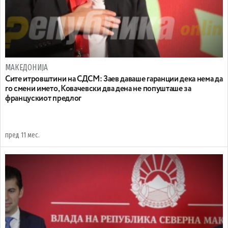
МАКЕДОНИЈА
Сите итровштини на СДСМ: Заев даваше гаранции дека нема да
го смени името, Ковачевски два дена не попушташе за
францускиот предлог
пред 11 мес.