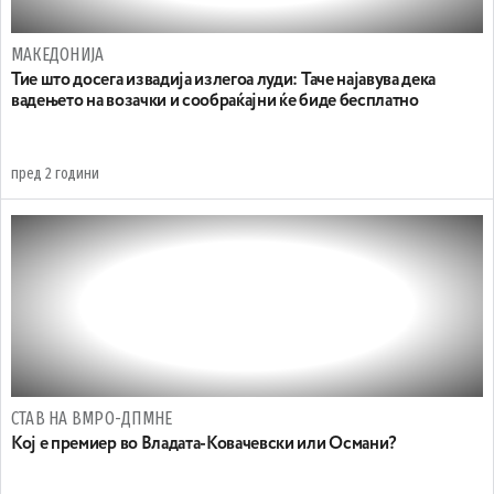
МАКЕДОНИЈА
Тие што досега извадија излегоа луди: Таче најавува дека
вадењето на возачки и сообраќајни ќе биде бесплатно
пред 2 години
СТАВ НА ВМРО-ДПМНЕ
Кој е премиер во Владата-Ковачевски или Османи?