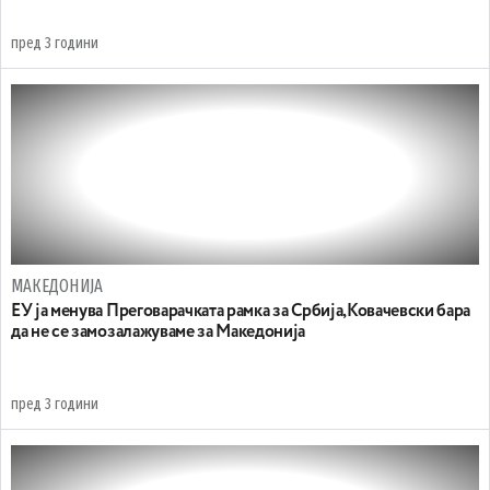
пред 3 години
МАКЕДОНИЈА
ЕУ ја менува Преговарачката рамка за Србија,Ковачевски бара
да не се замозалажуваме за Македонија
пред 3 години