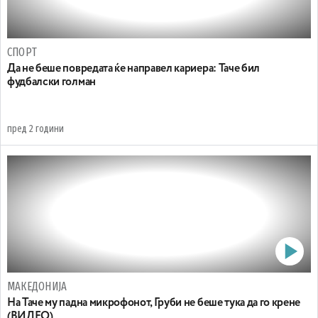
СПОРТ
Да не беше повредата ќе направел кариера: Таче бил
фудбалски голман
пред 2 години
МАКЕДОНИЈА
На Таче му падна микрофонот, Груби не беше тука да го крене
(ВИДЕО)