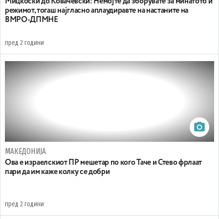
Мицкоски до Ковачевски: Немојте да зборувате за минатото и
режимот, тогаш најгласно аплаудиравте на настаните на
ВМРО-ДПМНЕ
пред 2 години
МАКЕДОНИЈА
Ова е израелскиот ПР мешетар по кого Таче и Стево фрлаат
пари да им каже колку се добри
пред 2 години