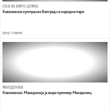
СТАВ НА ВМРО-ДПМНЕ
Koвачевски лумпува во Белград со народни пари
пред 3 години
МАКЕДОНИЈА
Ковачевски: Македонија ја води премиер Македонец