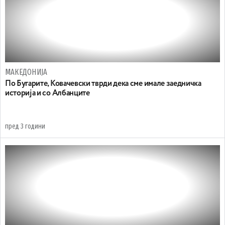
МАКЕДОНИЈА
По Бугарите, Ковачевски тврди дека сме имале заедничка
историја и со Албанците
пред 3 години