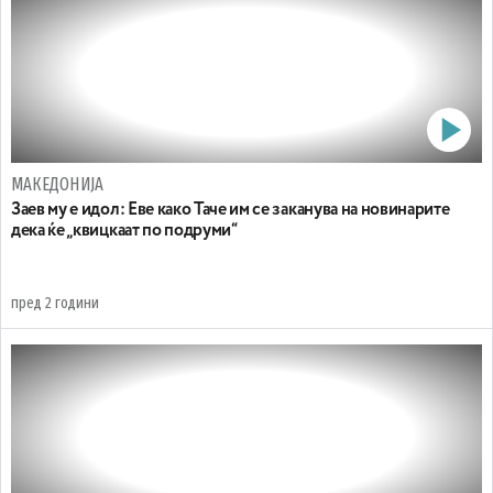
МАКЕДОНИЈА
Заев му е идол: Еве како Таче им се заканува на новинарите
дека ќе „квицкаат по подруми“
пред 2 години