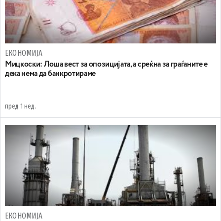
ЕКОНОМИЈА
Мицкоски: Лоша вест за опозицијата, а среќна за граѓаните е
дека нема да банкротираме
пред 1 нед.
ЕКОНОМИЈА