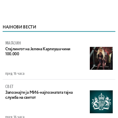
НАЈНОВИ ВЕСТИ
МАГАЗИН
Стајлингот на Јелена Карлеуша чини
100.000
пред 16 часа
СВЕТ
Запознајте ја МИ6-најпознатата тајна
служба на светот
пред 16 часа