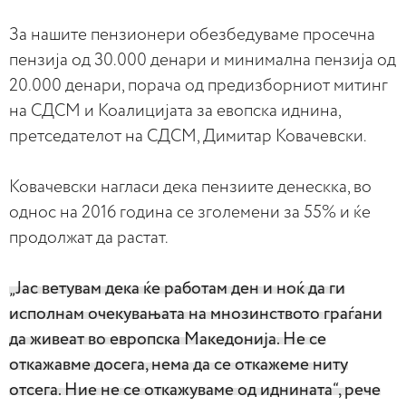
За нашите пензионери обезбедуваме просечна
пензија од 30.000 денари и минимална пензија од
20.000 денари, порача од предизборниот митинг
на СДСМ и Коалицијата за евопска иднина,
претседателот на СДСМ, Димитар Ковачевски.
Ковачевски нагласи дека пензиите денескка, во
однос на 2016 година се зголемени за 55% и ќе
продолжат да растат.
„Јас ветувам дека ќе работам ден и ноќ да ги
исполнам очекувањата на мнозинството граѓани
да живеат во европска Македонија. Не се
откажавме досега, нема да се откажеме ниту
отсега. Ние не се откажуваме од иднината“, рече