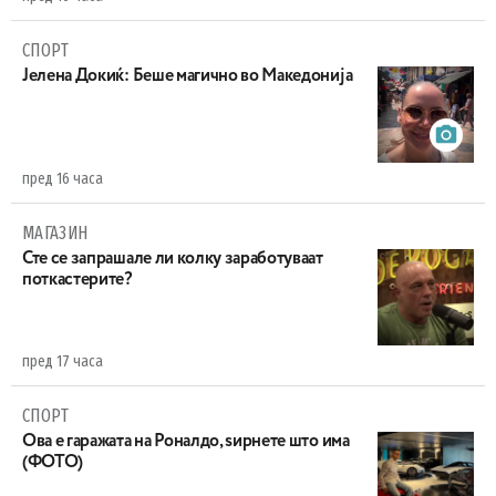
СПОРТ
Јелена Докиќ: Беше магично во Македонија
пред 16 часа
МАГАЗИН
Сте се запрашале ли колку заработуваат
поткастерите?
пред 17 часа
СПОРТ
Ова е гаражата на Роналдо, ѕирнете што има
(ФОТО)