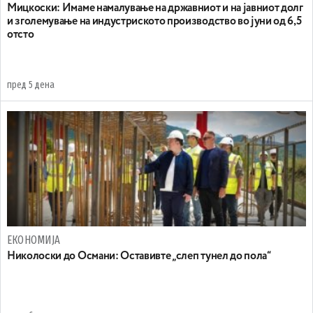
Mицкоски: Имаме намалување на државниот и на јавниот долг
и зголемување на индустриското производство во јуни од 6,5
отсто
пред 5 дена
ЕКОНОМИЈА
Николоски до Османи: Oставивте „слеп тунел до пола“