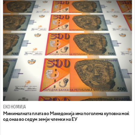
ЕКОНОМИЈА
Минималната плата во Македонија има поголема куповна моќ
од онаа во седум земји членки на ЕУ