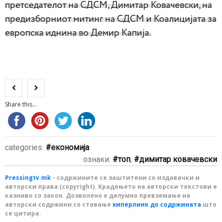
претседателот на СДСМ, Димитар Ковачевски, на
предизборниот митинг на СДСМ и Коалицијата за
европска иднина во Демир Капија.
Share this...
categories:
економија
ознаки:
топ
,
димитар ковачевски
Pressingtv.mk
- содржините се заштитени со издавачки и
авторски права (copyright). Крадењето на авторски текстови е
казниво со закон. Дозволено е делумно превземање на
авторски содржини со ставање
хиперлинк до содржината
што
се цитира.