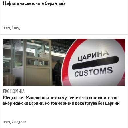
Нафтата на светските берзи паѓа
пред 1 нед.
ЕКОНОМИЈА
Мицкоски: Македонија не е меѓу земјите со дополнителни
американски царини, но тоа не значи дека тргува без царини
пред 2 недели