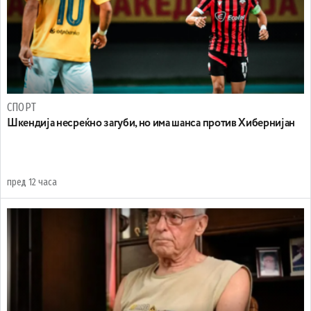
СПОРТ
Шкендија несреќно загуби, но има шанса против Хибернијан
пред 12 часа