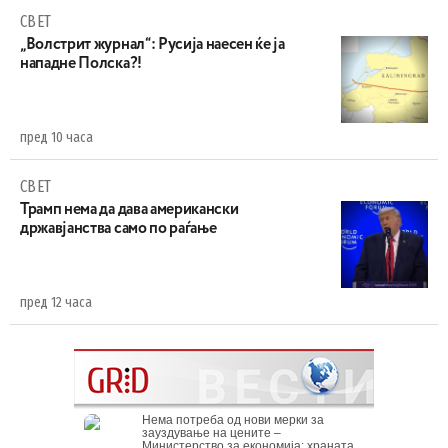
СВЕТ
„Волстрит журнал“: Русија наесен ќе ја
нападне Полска?!
пред 10 часа
СВЕТ
Трамп нема да дава американски
државјанства само по раѓање
пред 12 часа