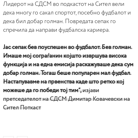
Лидерот на СДСМ во подкастот на Сител вели
дека многу го сакал спортот, посебно фудбалот и
дека бил добар голман. Повредата сепак го
спречила да направи фудбалска кариера.
Јас сепак бев поуспешен во фудбалот. Бев голман.
Имаше мој сограѓанин којшто извршува висока
функција и на една емисија раскажуваше дека сум
добар голман. Тогаш беше популарен мал фудбал.
Настапувавме на првенства каде што ретко кој
можеше да го победи тој тим“,
изјави
претседателот на СДСМ Димитар Ковачевски на
Сител Поткаст