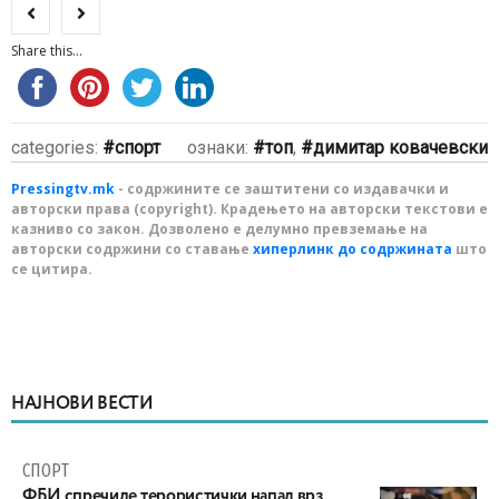
Share this...
categories:
спорт
ознаки:
топ
,
димитар ковачевски
Pressingtv.mk
- содржините се заштитени со издавачки и
авторски права (copyright). Крадењето на авторски текстови е
казниво со закон. Дозволено е делумно превземање на
авторски содржини со ставање
хиперлинк до содржината
што
се цитира.
НАЈНОВИ ВЕСТИ
СПОРТ
ФБИ спречиле терористички напад врз