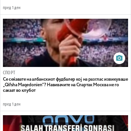
пред 1 ден
СПОРТ
Се сеќавате на албанскиот фудбалер кој на разглас извикуваше
„Qifsha Maqedonien“? Навивачите на Спартак Москва не го
сакаат во клубот
пред 1 ден