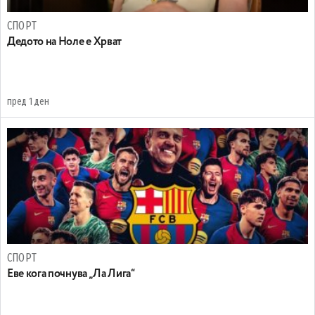
СПОРТ
Дедото на Ноле е Хрват
пред 1 ден
СПОРТ
Еве кога почнува „Ла Лига“