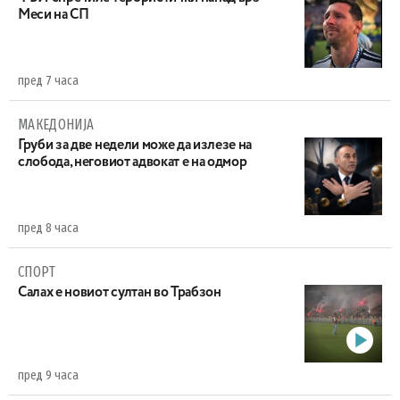
Меси на СП
пред 7 часа
МАКЕДОНИЈА
Груби за две недели може да излезе на
слобода, неговиот адвокат е на одмор
пред 8 часа
СПОРТ
Салах е новиот султан во Трабзон
пред 9 часа