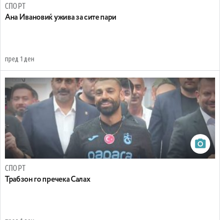
СПОРТ
Ана Ивановиќ ужива за сите пари
пред 1 ден
СПОРТ
Трабзон го пречека Салах